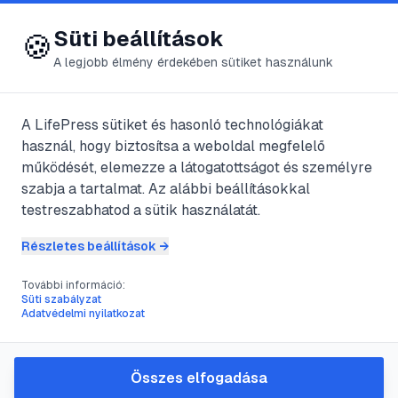
😍 LifePress
Bejelentkezés
Süti beállítások
🍪
A legjobb élmény érdekében sütiket használunk
Főoldal
/
Szerzők
/
@
blus25
A LifePress sütiket és hasonló technológiákat
használ, hogy biztosítsa a weboldal megfelelő
@
blus25
bejegyzései
működését, elemezze a látogatottságot és személyre
szabja a tartalmat. Az alábbi beállításokkal
2
publikált bejegyzés
testreszabhatod a sütik használatát.
Részletes beállítások →
#
csökkentés
#
fajtája
#
koleszterin
#
megelőzés
További információ:
Süti szabályzat
Koleszterin tanácsok
Adatvédelmi nyilatkozat
@
blus25
•
2021. márc. 25.
•
1
perc olvasás
Összes elfogadása
#
Adige-folyó
#
nevezetességei
#
operafesztivál
#
Piazza Bra