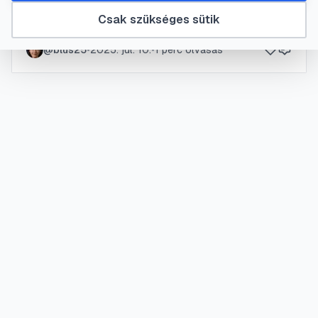
Csak szükséges sütik
Verona
@
blus25
•
2025. júl. 10.
•
1
perc olvasás