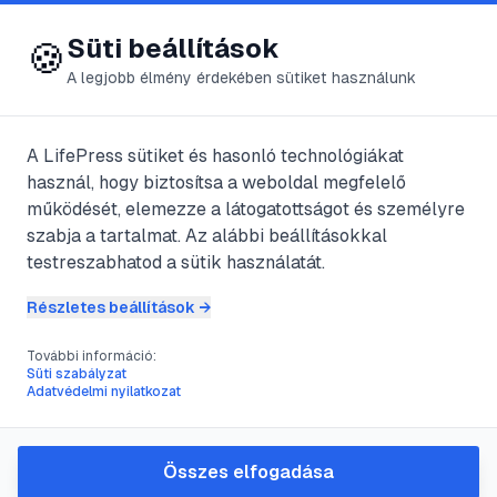
😍 LifePress
Bejelentkezés
Süti beállítások
🍪
A legjobb élmény érdekében sütiket használunk
Főoldal
/
Szerzők
/
@
utaz
A LifePress sütiket és hasonló technológiákat
használ, hogy biztosítsa a weboldal megfelelő
@
utaz
bejegyzései
működését, elemezze a látogatottságot és személyre
szabja a tartalmat. Az alábbi beállításokkal
2
publikált bejegyzés
testreszabhatod a sütik használatát.
Részletes beállítások →
#
agy
#
erős
#
fájdalom
#
fejfájás
További információ:
Süti szabályzat
Botox a migrén ellen
Adatvédelmi nyilatkozat
@
utaz
•
2020. máj. 2.
•
1
perc olvasás
Összes elfogadása
#
alvajárás
#
alvás
#
baba
#
kisgyerek