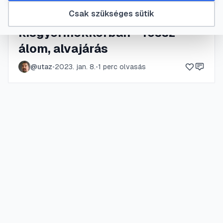
Csak szükséges sütik
Alvászavarok
kisgyermekkorban – rossz
álom, alvajárás
@
utaz
•
2023. jan. 8.
•
1
perc olvasás