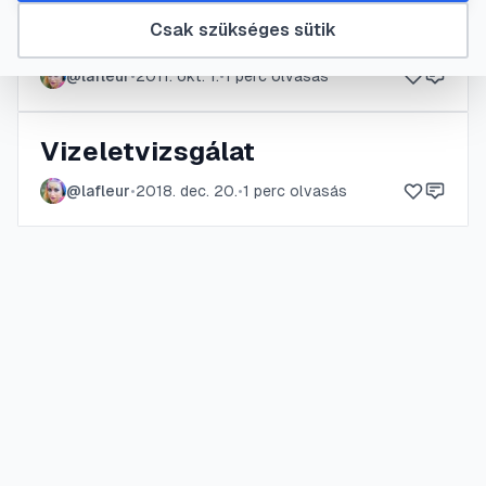
Csak szükséges sütik
Facebook bökés
@
lafleur
•
2011. okt. 1.
•
1
perc olvasás
Vizeletvizsgálat
@
lafleur
•
2018. dec. 20.
•
1
perc olvasás