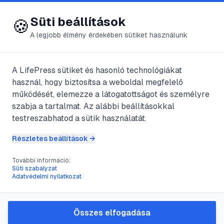
😍 LifePress
Bejelentkezés
Süti beállítások
🍪
A legjobb élmény érdekében sütiket használunk
Főoldal
/
Szerzők
/
@
lafleur
A LifePress sütiket és hasonló technológiákat
használ, hogy biztosítsa a weboldal megfelelő
@
lafleur
bejegyzései
működését, elemezze a látogatottságot és személyre
szabja a tartalmat. Az alábbi beállításokkal
3
publikált bejegyzés
testreszabhatod a sütik használatát.
Részletes beállítások →
#
facebook
#
közösségi oldal
#
veszély
További információ:
Süti szabályzat
A facebook veszélyei
Adatvédelmi nyilatkozat
@
lafleur
•
2011. szept. 10.
•
1
perc olvasás
Összes elfogadása
#
bökés
#
figyelemfelkeltés
#
harc
#
ismerkedés