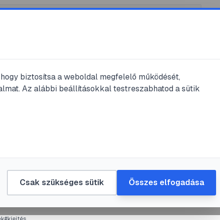
k
/
@
gerol
, hogy biztosítsa a weboldal megfelelő működését,
bejegyzései
lmat. Az alábbi beállításokkal testreszabhatod a sütik
jegyzés
eg
#
fajnemesítés
#
Hitler
iai betegek eutanáziája a háború alatt
Csak szükséges sütik
Összes elfogadása
jan. 24.
•
1
perc olvasás
ek
#
kiejtés