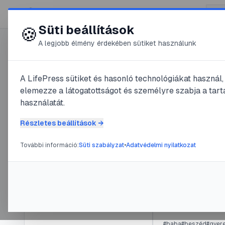
😍 LifePress
Süti beállítások
🍪
A legjobb élmény érdekében sütiket használunk
Főoldal
/
Szerző
A LifePress sütiket és hasonló technológiákat használ
@
gerol
elemezze a látogatottságot és személyre szabja a tarta
használatát.
2
publikált be
@
gerol
Részletes beállítások →
2
publikált bejegyzés
További információ:
Süti szabályzat
•
Adatvédelmi nyilatkozat
#
betegség
#
elmebet
Tag
2025. október
óta
Pszichiátr
@
gerol
•
2023. 
Navigáció
#
baba
#
beszéd
#
gyer