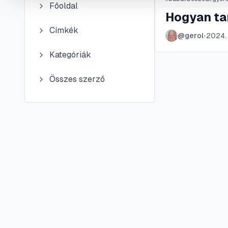
Főoldal
Hogyan ta
Címkék
@
gerol
•
2024. 
Kategóriák
Összes szerző