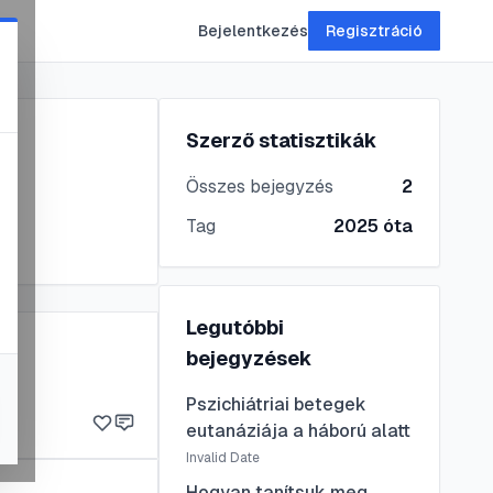
Bejelentkezés
Regisztráció
Szerző statisztikák
Összes bejegyzés
2
Tag
2025
óta
Legutóbbi
bejegyzések
Pszichiátriai betegek
eutanáziája a háború alatt
Invalid Date
Hogyan tanítsuk meg