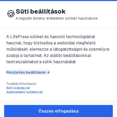
😍 LifePress
Bejelentkezés
Süti beállítások
🍪
A legjobb élmény érdekében sütiket használunk
Főoldal
/
Szerzők
/
@
Lopkusz
A LifePress sütiket és hasonló technológiákat
használ, hogy biztosítsa a weboldal megfelelő
@
Lopkusz
bejegyzései
működését, elemezze a látogatottságot és személyre
szabja a tartalmat. Az alábbi beállításokkal
3
publikált bejegyzés
testreszabhatod a sütik használatát.
Részletes beállítások →
#
Esküvő
#
esküvőszervezés
#
házasság
#
szervezés
További információ:
Süti szabályzat
Esküvő: a vőlegény feladatai
Adatvédelmi nyilatkozat
@
Lopkusz
•
2011. szept. 14.
•
1
perc olvasás
Összes elfogadása
#
fácán
#
kakas
#
madár
#
madarak