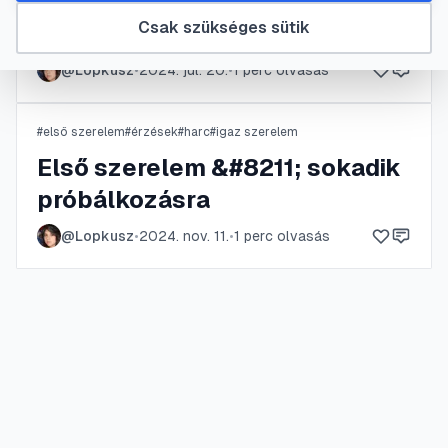
Csak szükséges sütik
Fácánok
@
Lopkusz
•
2024. júl. 20.
•
1
perc olvasás
#
első szerelem
#
érzések
#
harc
#
igaz szerelem
Első szerelem &#8211; sokadik
próbálkozásra
@
Lopkusz
•
2024. nov. 11.
•
1
perc olvasás