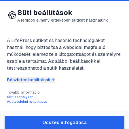
😍 LifePress
Bejelentkezés
Süti beállítások
🍪
A legjobb élmény érdekében sütiket használunk
Főoldal
/
Szerzők
/
@
Ildiko
A LifePress sütiket és hasonló technológiákat
használ, hogy biztosítsa a weboldal megfelelő
@
Ildiko
bejegyzései
működését, elemezze a látogatottságot és személyre
szabja a tartalmat. Az alábbi beállításokkal
1
publikált bejegyzés
testreszabhatod a sütik használatát.
Részletes beállítások →
#
facebook
#
internet
#
ismerkedés
#
Kapcsolatok
További információ:
Süti szabályzat
Technika- A kommunikáció
Adatvédelmi nyilatkozat
gyilkosa
@
Ildiko
•
2022. dec. 27.
•
1
perc olvasás
Összes elfogadása