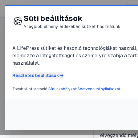
😍 LifePress
Süti beállítások
🍪
A legjobb élmény érdekében sütiket használunk
Főoldal
/
Szerző
A LifePress sütiket és hasonló technológiákat használ
@
Hack
elemezze a látogatottságot és személyre szabja a tarta
használatát.
1
publikált bej
@
HackbardCeline
Részletes beállítások →
1
publikált bejegyzés
További információ:
Süti szabályzat
•
Adatvédelmi nyilatkozat
#
RV
#
zuhany
#
tisztítá
Tag
2025. október
óta
Hogyan tis
lépésről 
Navigáció
Részletes gyakor
elvégzendő mélyt