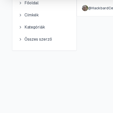
Főoldal
és tömítések ápo
@
HackbardCe
hatékony és any
Címkék
Kategóriák
Összes szerző