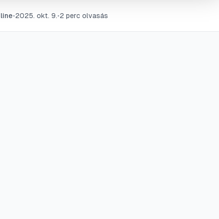
lásához. Konkrét tisztítószer-receptek és óvintézkedések s
line
•
2025. okt. 9.
•
2
perc olvasás
agkímélő munkát.