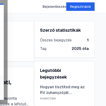
Bejelentkezés
Regisztráció
Szerző statisztikák
Összes bejegyzés
1
Tag
2025
óta
Legutóbbi
bejegyzések
ati,
Hogyan tisztítsd meg az
RV zuhanyzóját:
s, havonta
gyakorlati, lépésről
Invalid Date
ippek a lefolyó
lépésre útmutató