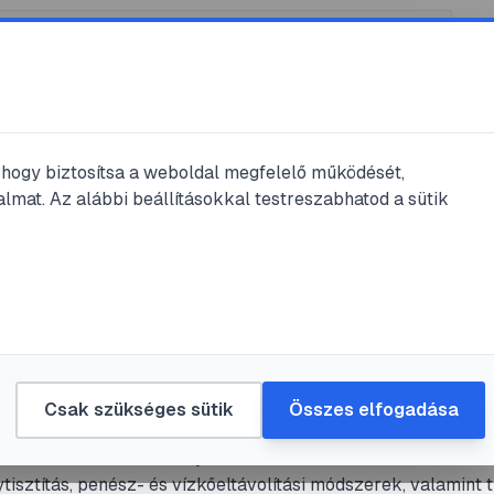
k
/
@
HackbardCeline
, hogy biztosítsa a weboldal megfelelő működését,
bardCeline
bejegyzései
lmat. Az alábbi beállításokkal testreszabhatod a sütik
egyzés
s
#
penész
ztítsd meg az RV zuhanyzóját: gyakorl
Csak szükséges sütik
Összes elfogadása
lépésre útmutató
lati útmutató RV zuhanyzók tisztításához: heti karbantartá
isztítás, penész- és vízkőeltávolítási módszerek, valamint t