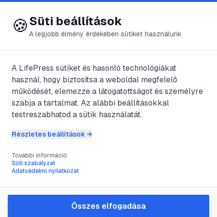
😍 LifePress
Bejelentkezés
Süti beállítások
🍪
A legjobb élmény érdekében sütiket használunk
Főoldal
/
Szerzők
/
@
Scampy
A LifePress sütiket és hasonló technológiákat
használ, hogy biztosítsa a weboldal megfelelő
@
Scampy
bejegyzései
működését, elemezze a látogatottságot és személyre
szabja a tartalmat. Az alábbi beállításokkal
2
publikált bejegyzés
testreszabhatod a sütik használatát.
Részletes beállítások →
#
szárítógolyó
#
háztartás
#
ruhaszárítás
#
energiatakarékosság
További információ:
Süti szabályzat
A szárítógolyók használata:
Adatvédelmi nyilatkozat
útmutató a puhább és
gazdaságosabb
Összes elfogadása
ruhaszárításhoz