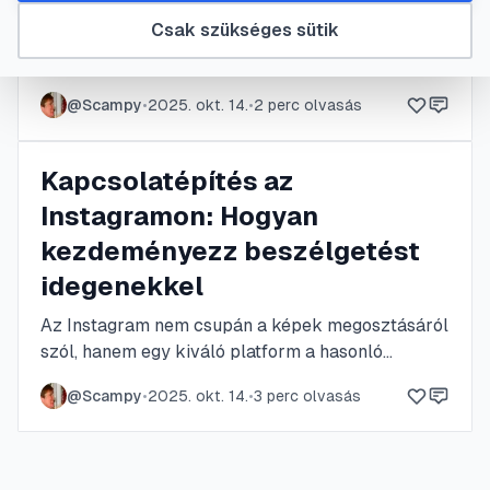
Csak szükséges sütik
Fedezze fel, hogyan teheti ruháit puhábbá,
csökkentheti a szárítási időt és a villanyszámlát
vegyszerek nélkül. Ismerje meg a szárítógolyók
@
Scampy
•
2025. okt. 14.
•
2
perc olvasás
helyes használatát, a praktikus tippeket az
illatosítástól a statikusság megszüntetéséig, és
váljon a környezetbarát ruhakezelés mesterévé.
Kapcsolatépítés az
Instagramon: Hogyan
kezdeményezz beszélgetést
idegenekkel
Az Instagram nem csupán a képek megosztásáról
szól, hanem egy kiváló platform a hasonló
érdeklődésű emberekkel való
@
Scampy
•
2025. okt. 14.
•
3
perc olvasás
kapcsolatteremtésre is. Fedezd fel, hogyan
léphetsz kapcsolatba másokkal hitelesen és
tisztelettudóan, elkerülve a gyakori buktatókat.
Ismerd meg a sikeres kommunikáció alapjait a