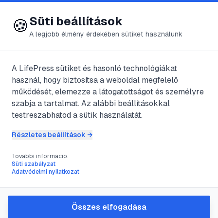
😍 LifePress
Bejelentkezés
Süti beállítások
🍪
A legjobb élmény érdekében sütiket használunk
Főoldal
/
Szerzők
/
@
tata25
A LifePress sütiket és hasonló technológiákat
használ, hogy biztosítsa a weboldal megfelelő
@
tata25
bejegyzései
működését, elemezze a látogatottságot és személyre
szabja a tartalmat. Az alábbi beállításokkal
6
publikált bejegyzés
testreszabhatod a sütik használatát.
Részletes beállítások →
#
gidrán
#
ló
#
lófajta
További információ:
Süti szabályzat
A Gidrán – az egyik legjobb
Adatvédelmi nyilatkozat
crossló
@
tata25
•
2011. aug. 16.
•
1
perc olvasás
Összes elfogadása