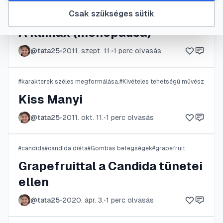
Csak szükséges sütik
#
család
#
fogamzásgátlás
#
kapcsolat
#
klimax
A klimax (menopausa)
@
tata25
•
2011. szept. 11.
•
1
perc olvasás
#
karakterek széles megformálása.
#
Kivételes tehetségű művész
Kiss Manyi
@
tata25
•
2011. okt. 11.
•
1
perc olvasás
#
candida
#
candida diéta
#
Gombás betegségek
#
grapefruit
Grapefruittal a Candida tünetei
ellen
@
tata25
•
2020. ápr. 3.
•
1
perc olvasás