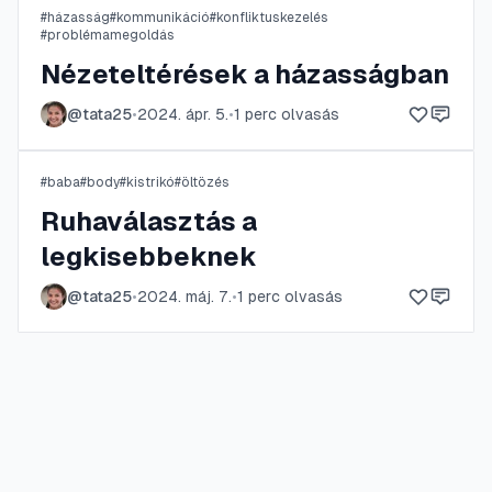
#
házasság
#
kommunikáció
#
konfliktuskezelés
#
problémamegoldás
Nézeteltérések a házasságban
@
tata25
•
2024. ápr. 5.
•
1
perc olvasás
#
baba
#
body
#
kistrikó
#
öltözés
Ruhaválasztás a
legkisebbeknek
@
tata25
•
2024. máj. 7.
•
1
perc olvasás