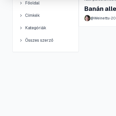
Főoldal
Banán alle
Címkék
@
Weinettu
•
202
Kategóriák
Összes szerző