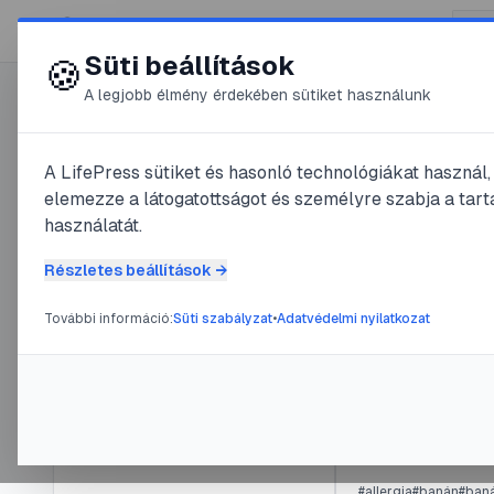
😍 LifePress
Süti beállítások
🍪
A legjobb élmény érdekében sütiket használunk
Főoldal
/
Szerző
A LifePress sütiket és hasonló technológiákat használ
@
Wein
elemezze a látogatottságot és személyre szabja a tarta
használatát.
2
publikált be
@
Weinettu
Részletes beállítások →
2
publikált bejegyzés
További információ:
Süti szabályzat
•
Adatvédelmi nyilatkozat
#
csillagjegy diéta
#
fo
Tag
2025. október
óta
Fogyj a cs
@
Weinettu
•
201
Navigáció
#
allergia
#
banán
#
baná