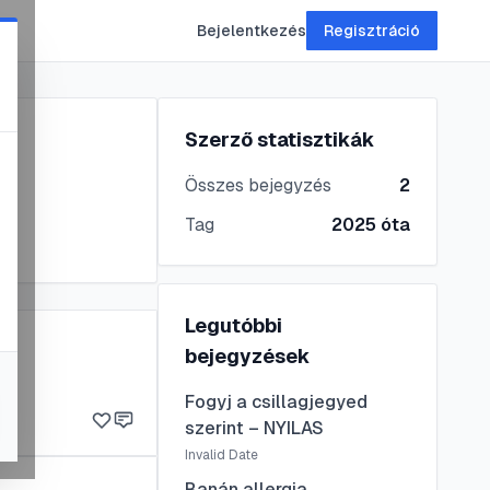
Bejelentkezés
Regisztráció
Szerző statisztikák
Összes bejegyzés
2
Tag
2025
óta
Legutóbbi
bejegyzések
Fogyj a csillagjegyed
szerint – NYILAS
Invalid Date
Banán allergia