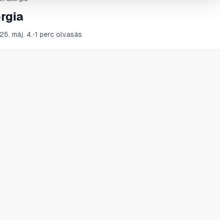
rgia
5. máj. 4.
•
1
perc olvasás