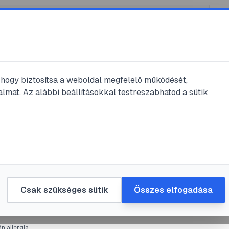
k
/
@
Weinettu
, hogy biztosítsa a weboldal megfelelő működését,
ettu
bejegyzései
lmat. Az alábbi beállításokkal testreszabhatod a sütik
jegyzés
gyás
#
fogyokura
#
horoszkóp
illagjegyed szerint – NYILAS
Csak szükséges sütik
Összes elfogadása
7. nov. 23.
•
1
perc olvasás
n allergia