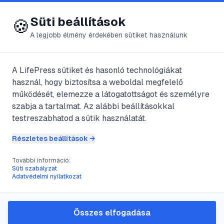
😍 LifePress
Bejelentkezés
Süti beállítások
🍪
A legjobb élmény érdekében sütiket használunk
Főoldal
/
Szerzők
/
@
Csupek
A LifePress sütiket és hasonló technológiákat
használ, hogy biztosítsa a weboldal megfelelő
@
Csupek
bejegyzései
működését, elemezze a látogatottságot és személyre
szabja a tartalmat. Az alábbi beállításokkal
2
publikált bejegyzés
testreszabhatod a sütik használatát.
Részletes beállítások →
#
antioxidáns
#
ásványi anyagok
#
kellemes ízű
#
léböjtkúra
További információ:
Süti szabályzat
Karcsúság rooibostea
Adatvédelmi nyilatkozat
segítségével
@
Csupek
•
2017. szept. 23.
•
1
perc olvasás
Összes elfogadása