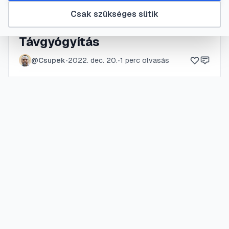
Csak szükséges sütik
#
energia átadás
#
gyógyító energiák
#
pozitív gondolkodás
#
távgyógyítás
Távgyógyítás
@
Csupek
•
2022. dec. 20.
•
1
perc olvasás