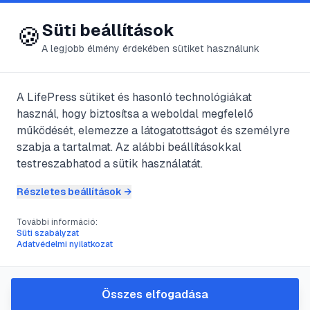
😍 LifePress
Bejelentkezés
Süti beállítások
🍪
A legjobb élmény érdekében sütiket használunk
A LifePress sütiket és hasonló technológiákat
@
szadam
használ, hogy biztosítsa a weboldal megfelelő
2023. február 1.
·
2
perc olvasás
működését, elemezze a látogatottságot és személyre
szabja a tartalmat. Az alábbi beállításokkal
A cigaretta hatása
testreszabhatod a sütik használatát.
a szexre
Részletes beállítások →
További információ:
Süti szabályzat
#
dohányzás
#
impotencia
#
meddőség
Adatvédelmi nyilatkozat
#
merevedési zavarok
Összes elfogadása