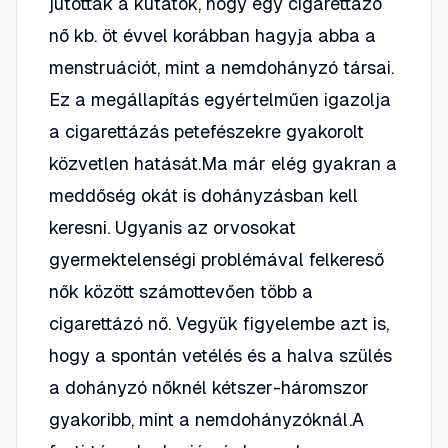
jutottak a kutatók, hogy egy cigarettázó
nő kb. öt évvel korábban hagyja abba a
menstruációt, mint a nemdohányzó társai.
Ez a megállapítás egyértelműen igazolja
a cigarettázás petefészekre gyakorolt
közvetlen hatását.Ma már elég gyakran a
meddőség okát is dohányzásban kell
keresni. Ugyanis az orvosokat
gyermektelenségi problémával felkereső
nők között számottevően több a
cigarettázó nő. Vegyük figyelembe azt is,
hogy a spontán vetélés és a halva szülés
a dohányzó nőknél kétszer-háromszor
gyakoribb, mint a nemdohányzóknál.A