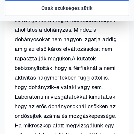
Lépten-nyomon azt halljuk, hogy a
Csak szükséges sütik
cigaretta mennyire káros az egészségre,
sorra nyílnak a meg a füstmentes helyek
ahol tilos a dohányzás. Mindez a
dohányosokat nem nagyon izgatja addig
amíg az első káros elváltozásokat nem
tapasztalják magukon.A kutatók
bebizonyították, hogy a férfiaknál a nemi
aktivitás nagymértékben függ attól is,
hogy dohányzik-e valaki vagy sem.
Laboratóriumi vizsgálatokkal kimutatták,
hogy az erős dohányosoknál csökken az
ondósejtek száma és mozgásképessége.
Ha mikroszkóp alatt megvizsgálunk egy