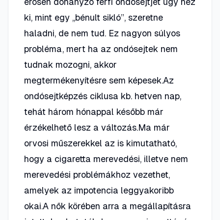
erősen dohányzó férfi ondósejtjét úgy néz
ki, mint egy „bénult sikló”, szeretne
haladni, de nem tud. Ez nagyon súlyos
probléma, mert ha az ondósejtek nem
tudnak mozogni, akkor
megtermékenyítésre sem képesek.Az
ondósejtképzés ciklusa kb. hetven nap,
tehát három hónappal később már
érzékelhető lesz a változás.Ma már
orvosi műszerekkel az is kimutatható,
hogy a cigaretta merevedési, illetve nem
merevedési problémákhoz vezethet,
amelyek az impotencia leggyakoribb
okai.A nők körében arra a megállapításra