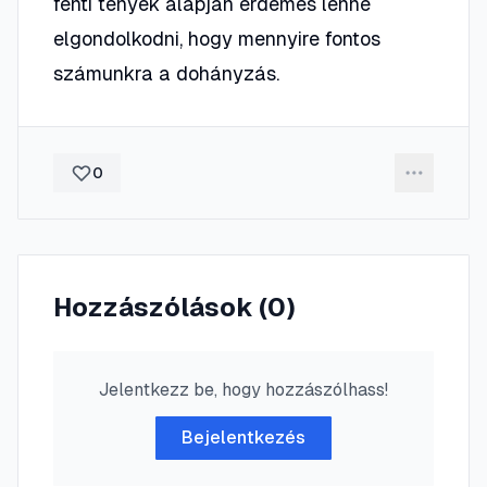
fenti tények alapján érdemes lenne
elgondolkodni, hogy mennyire fontos
számunkra a dohányzás.
0
Hozzászólások (
0
)
Jelentkezz be, hogy hozzászólhass!
Bejelentkezés