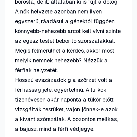
borosta, de itt általában ki is fújt a dolog.
A nők helyzete azonban nem ilyen
egyszerű, ráadásul a génektől függően
könnyebb-nehezebb arcot kell vívni szinte
az egész testet beborító szőrszálakkal.
Mégis felmerülhet a kérdés, akkor most
melyik nemnek nehezebb? Nézzük a
férfiak helyzetét.
Hosszú évszázadokig a szőrzet volt a
férfiasság jele, egyértelmű. A lurkók
tizenévesen akár naponta a tükör előtt
vizsgálták testüket, vajon jönnek-e azok
a kívánt szőrszálak. A bozontos mellkas,
a bajusz, mind a férfi védjegye.