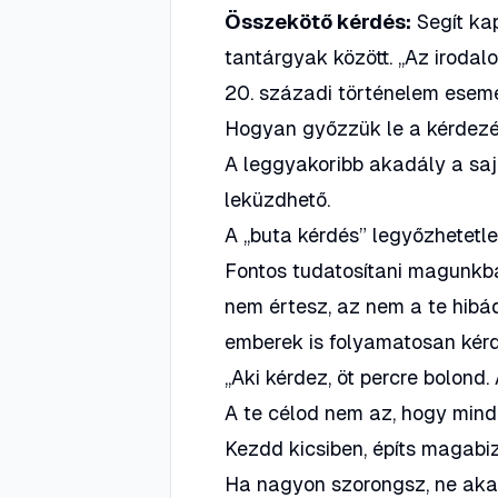
Összekötő kérdés:
Segít ka
tantárgyak között.
„Az irodal
20. századi történelem esem
Hogyan győzzük le a kérdezés
A leggyakoribb akadály a saj
leküzdhető.
A „buta kérdés” legyőzhetetl
Fontos tudatosítani magunkba
nem értesz, az nem a te hibá
emberek is folyamatosan kérd
„Aki kérdez, öt percre bolond
A te célod nem az, hogy mind
Kezdd kicsiben, építs magabi
Ha nagyon szorongsz, ne akar