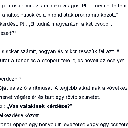
ntosan, mi az, ami nem világos. Pl.: „…nem értettem
g a jakobinusok és a girondisták programja között.”
kérdést. Pl.: „El tudná magyarázni a két csoport
zéseit?”
t
is sokat számít, hogyan és mikor tesszük fel azt. A
utat a tanár és a csoport felé is, és növeli az esélyét,
kérdezni?
ját és az óra ritmusát. A legjobb alkalmak a következ
enet végére ér és tart egy rövid szünetet.
zi:
„Van valakinek kérdése?”
elkezdése között.
 tanár éppen egy bonyolult levezetés vagy egy összete