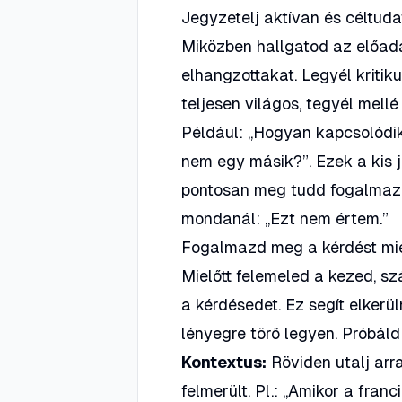
Jegyzetelj aktívan és céltud
Miközben hallgatod az előadás
elhangzottakat. Legyél kritik
teljesen világos, tegyél mell
Például:
„Hogyan kapcsolódik
nem egy másik?”
. Ezek a kis
pontosan meg tudd fogalmazni
mondanál: „Ezt nem értem.”
Fogalmazd meg a kérdést mie
Mielőtt felemeled a kezed, 
a kérdésedet. Ez segít elkerü
lényegre törő legyen. Próbál
Kontextus:
Röviden utalj arr
felmerült. Pl.: „Amikor a fra