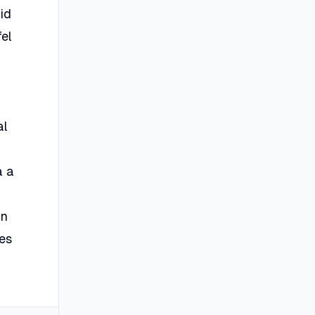
id
fel
al
a a
an
es