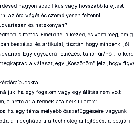
rdésed nagyon specifikus vagy hosszabb kifejtést
ni az óra végét és személyesen feltenni.
 udvariasan és hatékonyan?
édmód is fontos. Emeld fel a kezed, és várd meg, amíg
zben beszélsz, és artikulálj tisztán, hogy mindenki jól
 udvarias. Egy egyszerű „Elnézést tanár úr/nő…” a kér
 megkaptad a választ, egy „Köszönöm” jelzi, hogy figye
kérdéstípusokra
áljuk, ha egy fogalom vagy egy állítás nem volt
em, a nettó ár a termék áfa nélküli ára?”
os, ha egy téma mélyebb összefüggéseire vagyunk
lta a hidegháború a technológiai fejlődést a polgári