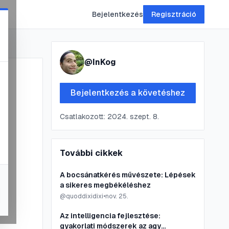
Bejelentkezés
Regisztráció
@
InKog
Bejelentkezés a követéshez
Csatlakozott:
2024. szept. 8.
További cikkek
A bocsánatkérés művészete: Lépések
a sikeres megbékéléshez
@
quoddixidixi
•
nov. 25.
Az intelligencia fejlesztése:
gyakorlati módszerek az agy