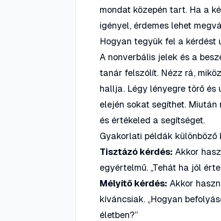
mondat közepén tart. Ha a ké
igényel, érdemes lehet megvár
Hogyan tegyük fel a kérdést
A nonverbális jelek és a besz
tanár felszólít. Nézz rá, mikö
hallja. Légy lényegre törő és
elején sokat segíthet. Miután
és értékeled a segítséget.
Gyakorlati példák különböző 
Tisztázó kérdés:
Akkor haszn
egyértelmű.
„Tehát ha jól ért
Mélyítő kérdés:
Akkor haszn
kíváncsiak.
„Hogyan befolyáso
életben?”