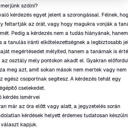
 merjünk szólni?
aló kérdezés egyet jelent a szorongással. Félnek, ho
gy feltartják az órát, vagy hogy magukra vonják a tan
elmét. Pedig a kérdezés nem a tudás hiányának, hane
 a tanulás iránti elkötelezettségnek a legbiztosabb jel
aját megértésedet mélyíted, hanem a tanárnak is ért
y az osztály mely pontokon akadt el. Gyakran előfordul
zza meg azt, amit sokan mások nem mertek vagy nem
az egész csoportnak segítesz. A kérdezés tehát egy
ségépítő cselekedet.
ó kérdés ismérvei
n már az óra előtt vagy alatt, a jegyzetelés során
ndolatlan kérdések helyett érdemes tudatosan készülni
választ kapjuk.