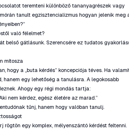
pcsolatot teremteni különböző tananyagrészek vagy
omórán tanult egzisztencializmus hogyan jelenik meg 
ényeiben?”
től való félelmet?
át belső gátlásunk. Szerencsére ez tudatos gyakorlás
en mítosza
n, hogy a „buta kérdés” koncepciója téves. Ha valami
d, hanem egy lehetőség a tanulásra. A legokosabb
eznek. Ahogy egy régi mondás tartja:
. Aki nem kérdez, egész életére az marad.”
entudónak tűnj, hanem hogy valóban tanulj.
ztosságot
j rögtön egy komplex, mélyenszántó kérdést feltenni.