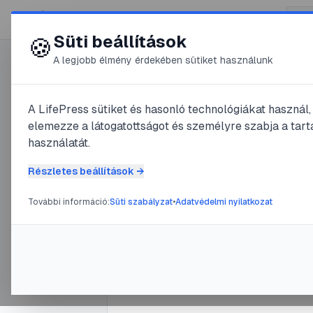
😍 LifePress
Süti beállítások
🍪
A legjobb élmény érdekében sütiket használunk
0
A LifePress sütiket és hasonló technológiákat használ
@
InKog
elemezze a látogatottságot és személyre szabja a tarta
2025. október 13.
·
7
perc olva
használatát.
A hatékon
Részletes beállítások →
művészete
További információ:
Süti szabályzat
•
Adatvédelmi nyilatkozat
#
tanulás
#
oktatás
#
diákélet
#