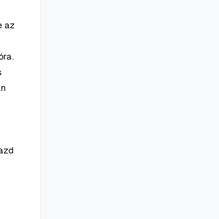
e az
óra.
s
an
mazd