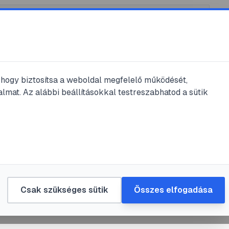
, hogy biztosítsa a weboldal megfelelő működését,
lmat. Az alábbi beállításokkal testreszabhatod a sütik
sás
y kérdezés
 az órán
kommunikáció
Csak szükséges sütik
Összes elfogadása