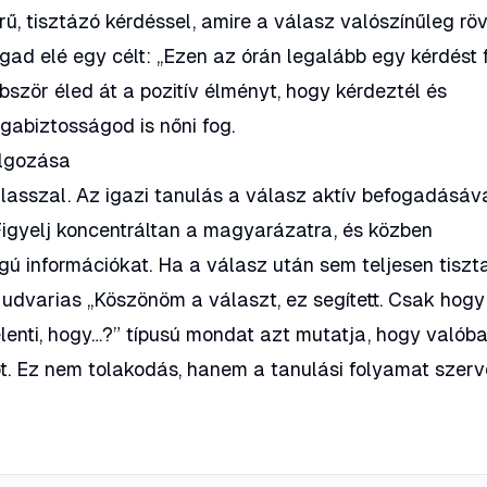
, tisztázó kérdéssel, amire a válasz valószínűleg röv
ad elé egy célt: „Ezen az órán legalább egy kérdést 
bször éled át a pozitív élményt, hogy kérdeztél és
gabiztosságod is nőni fog.
olgozása
lasszal. Az igazi tanulás a válasz aktív befogadásáv
 Figyelj koncentráltan a magyarázatra, és közben
gú információkat. Ha a válasz után sem teljesen tiszt
y udvarias
„Köszönöm a választ, ez segített. Csak hogy
lenti, hogy…?”
típusú mondat azt mutatja, hogy valób
t. Ez nem tolakodás, hanem a tanulási folyamat szerv