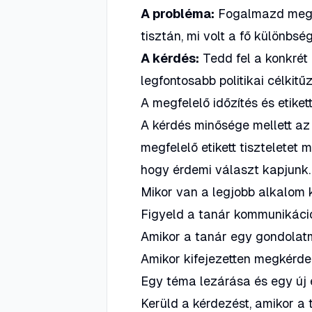
A probléma:
Fogalmazd meg po
tisztán, mi volt a fő különbsé
A kérdés:
Tedd fel a konkrét 
legfontosabb politikai célkitű
A megfelelő időzítés és etiket
A kérdés minősége mellett az 
megfelelő etikett tiszteletet m
hogy érdemi választ kapjunk.
Mikor van a legjobb alkalom 
Figyeld a tanár kommunikáció
Amikor a tanár egy gondolatm
Amikor kifejezetten megkérde
Egy téma lezárása és egy új 
Kerüld a kérdezést, amikor a