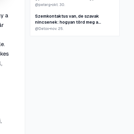
edzésére
@
peterg
•
okt. 30.
gy a
Szemkontaktus van, de szavak
nincsenek: hogyan törd meg a
ár
csendet?
@
Detox
•
nov. 25.
m
e.
ékes
,
,