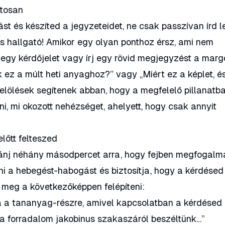
atosan
t és készíted a jegyzeteidet, ne csak passzívan írd l
us hallgató! Amikor egy olyan ponthoz érsz, ami nem
é egy kérdőjelet vagy írj egy rövid megjegyzést a marg
 ez a múlt heti anyaghoz?”
vagy
„Miért ez a képlet, é
 jelölések segítenek abban, hogy a megfelelő pillanatb
, mi okozott nehézséget, ahelyett, hogy csak annyit
lőtt felteszed
szánj néhány másodpercet arra, hogy fejben megfogal
lni a hebegést-habogást és biztosítja, hogy a kérdésed
d meg a következőképpen felépíteni:
a a tananyag-részre, amivel kapcsolatban a kérdésed
ncia forradalom jakobinus szakaszáról beszéltünk…”