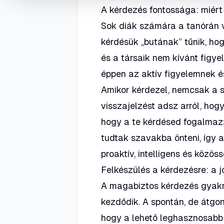
A kérdezés fontossága: miért
Sok diák számára a tanórán v
kérdésük „butának” tűnik, ho
és a társaik nem kívánt figy
éppen az aktív figyelemnek és
Amikor kérdezel, nemcsak a s
visszajelzést adsz arról, hog
hogy a te kérdésed fogalma
tudtak szavakba önteni, így 
proaktív, intelligens és közös
Felkészülés a kérdezésre: a j
A magabiztos kérdezés gyakra
kezdődik. A spontán, de átgo
hogy a lehető leghasznosabb 