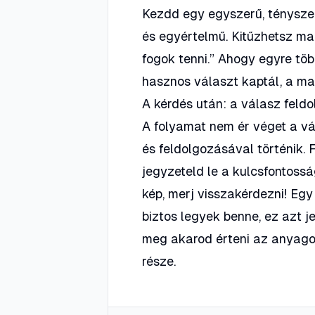
Kezdd egy egyszerű, tényszerű
és egyértelmű. Kitűzhetsz mag
fogok tenni.” Ahogy egyre töb
hasznos választ kaptál, a ma
A kérdés után: a válasz feld
A folyamat nem ér véget a vá
és feldolgozásával történik.
jegyzeteld le a kulcsfontossá
kép, merj visszakérdezni! Eg
biztos legyek benne, ez azt je
meg akarod érteni az anyago
része.