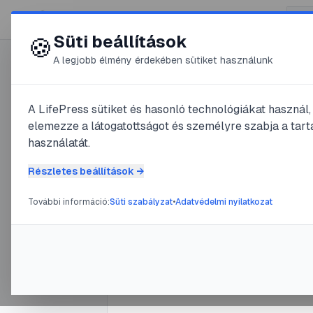
😍 LifePress
Süti beállítások
🍪
A legjobb élmény érdekében sütiket használunk
0
A LifePress sütiket és hasonló technológiákat használ
@
oknyomozo
elemezze a látogatottságot és személyre szabja a tarta
2025. október 14.
·
7
perc olv
használatát.
A kaffir l
Részletes beállítások →
útmutató a
További információ:
Süti szabályzat
•
Adatvédelmi nyilatkozat
konyha ti