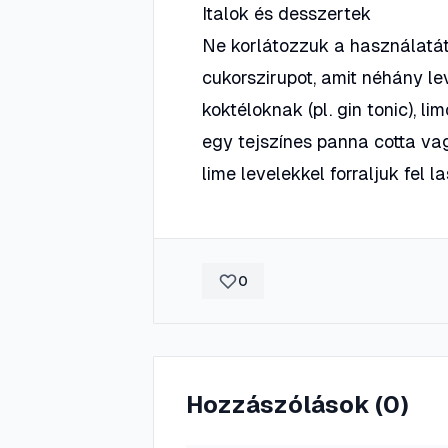
Italok és desszertek
Ne korlátozzuk a használatát
cukorszirupot, amit néhány lev
koktéloknak (pl. gin tonic), 
egy tejszínes panna cotta vagy
lime levelekkel forraljuk fel l
0
Hozzászólások (
0
)