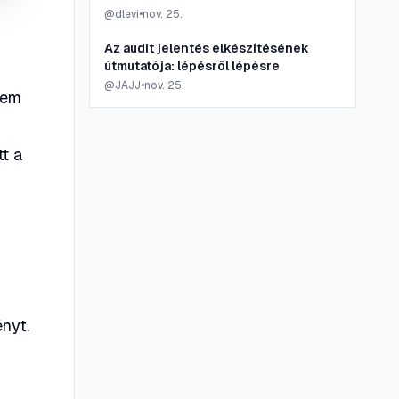
@
dlevi
•
nov. 25.
Az audit jelentés elkészítésének
útmutatója: lépésről lépésre
@
JAJJ
•
nov. 25.
nem
tt a
a
nyt.