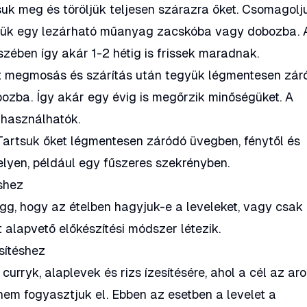
k meg és töröljük teljesen szárazra őket. Csomagolj
gyük egy lezárható műanyag zacskóba vagy dobozba. 
zében így akár 1-2 hétig is frissek maradnak.
et megmosás és szárítás után tegyük légmentesen zár
zba. Így akár egy évig is megőrzik minőségüket. A
 használhatók.
artsuk őket légmentesen záródó üvegben, fénytől és
elyen, például egy fűszeres szekrényben.
éshez
ügg, hogy az ételben hagyjuk-e a leveleket, vagy csak
t alapvető előkészítési módszer létezik.
sítéshez
curryk, alaplevek és rizs ízesítésére, ahol a cél az a
nem fogyasztjuk el. Ebben az esetben a levelet a