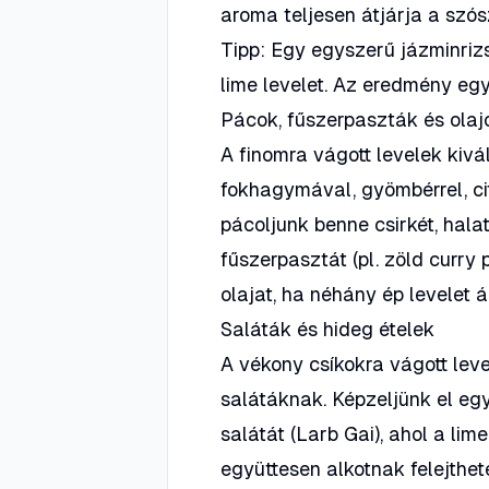
aroma teljesen átjárja a szós
Tipp: Egy egyszerű jázminrizs
lime levelet. Az eredmény egy
Pácok, fűszerpaszták és olaj
A finomra vágott levelek kiv
fokhagymával, gyömbérrel, ci
pácoljunk benne csirkét, halat
fűszerpasztát (pl. zöld curry
olajat, ha néhány ép levelet 
Saláták és hideg ételek
A vékony csíkokra vágott level
salátáknak. Képzeljünk el eg
salátát (Larb Gai), ahol a lime
együttesen alkotnak felejthet