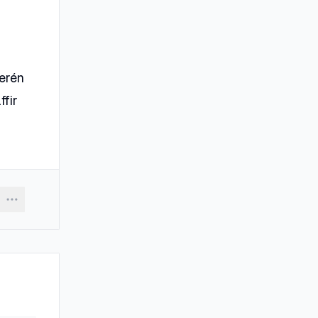
terén
ffir