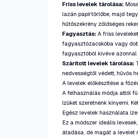
Friss levelek tárolása:
Mossu
lazán papírtörlőbe, majd te
hűtőszekrény zöldséges rekes
Fagyasztás:
A friss levelek
fagyasztózacskóba vagy dobo
fagyasztóból kivéve azonnal
Szárított levelek tárolása:
T
nedvességtől védett, hűvös h
A levelek előkészítése a főz
A felhasználás módja attól f
ízüket szeretnénk kinyerni. Ké
Egész levelek használata íze
Ez a módszer ideális levesek, 
átadása, de magát a levelet 