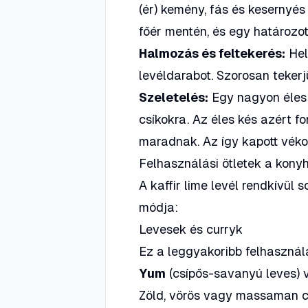
(ér) kemény, fás és kesernyés
főér mentén, és egy határozot
Halmozás és feltekerés:
Hel
levéldarabot. Szorosan tekerjü
Szeletelés:
Egy nagyon éles 
csíkokra. Az éles kés azért fo
maradnak. Az így kapott vék
Felhasználási ötletek a kon
A kaffir lime levél rendkívül 
módja:
Levesek és curryk
Ez a leggyakoribb felhasználá
Yum
(csípős-savanyú leves)
Zöld, vörös vagy massaman cu