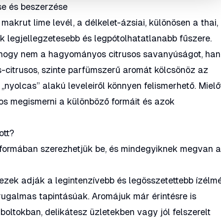
ése és beszerzése
 makrut lime levél, a délkelet-ázsiai, különösen a thai,
k legjellegzetesebb és legpótolhatatlanabb fűszere.
, hogy nem a hagyományos citrusos savanyúságot, ha
os-citrusos, szinte parfümszerű aromát kölcsönöz az
 „nyolcas” alakú leveleiről könnyen felismerhető. Mielő
os megismerni a különböző formáit és azok
ott?
fő formában szerezhetjük be, és mindegyiknek megvan 
ezek adják a legintenzívebb és legösszetettebb ízélmé
rugalmas tapintásúak. Aromájuk már érintésre is
rboltokban, delikátesz üzletekben vagy jól felszerelt