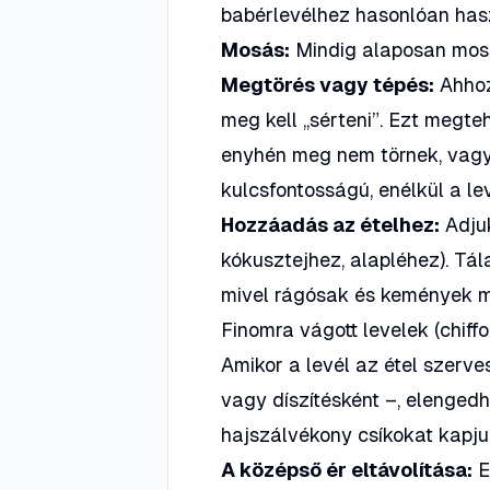
babérlevélhez hasonlóan has
Mosás:
Mindig alaposan mossu
Megtörés vagy tépés:
Ahhoz
meg kell „sérteni”. Ezt megt
enyhén meg nem törnek, vagy 
kulcsfontosságú, enélkül a lev
Hozzáadás az ételhez:
Adjuk
kókusztejhez, alapléhez). Tála
mivel rágósak és kemények 
Finomra vágott levelek (chiff
Amikor a levél az étel szerv
vagy díszítésként –, elengedh
hajszálvékony csíkokat kapju
A középső ér eltávolítása:
E