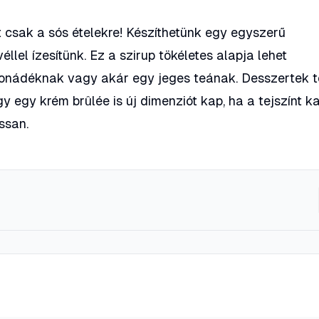
 csak a sós ételekre! Készíthetünk egy egyszerű
éllel ízesítünk. Ez a szirup tökéletes alapja lehet
limonádéknak vagy akár egy jeges teának. Desszertek 
 egy krém brûlée is új dimenziót kap, ha a tejszínt ka
assan.