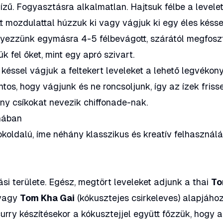
 ízű. Fogyasztásra alkalmatlan. Hajtsuk félbe a levele
t mozdulattal húzzuk ki vagy vágjuk ki egy éles késse
yezzünk egymásra 4-5 félbevágott, szárától megfoszt
k fel őket, mint egy apró szivart.
késsel vágjuk a feltekert leveleket a lehető legvékon
ntos, hogy vágjunk és ne roncsoljunk, így az ízek friss
ony csíkokat nevezik
chiffonade
-nak.
yhában
sokoldalú, íme néhány klasszikus és kreatív felhasználá
si területe. Egész, megtört leveleket adjunk a thai
T
 vagy
Tom Kha Gai
(kókusztejes csirkeleves) alapjához
rry készítésekor a kókusztejjel együtt főzzük, hogy 