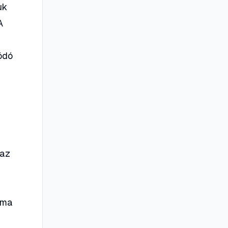
uk
A
ódó
 az
roma