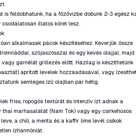
zt.
t is feldobhatunk, ha a főzővízbe dobunk 2-3 egész ka
 csodálatosan illatos köret lesz.
ok
álóan alkalmasak pácok készítéséhez. Keverjük össze
tromnáddal, szójaszósszal és egy kevés olajjal, majd
 vagy garnélát grillezés előtt. Házilag is készíthetünk
 pasztát) aprított levelek hozzáadásával, vagy ízesíth
áztatunk semleges ízű olajban pár hétig.
ek friss, ropogós textúrát és intenzív ízt adnak a
y thai marhasalátát (Nam Tok) vagy egy csirkehúsos
 leve, a chili, a menta és a kaffir lime levél csíkok
etlen ízharmóniát.