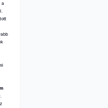
t a
l.
ott
yabb
ek
si
om
.
az