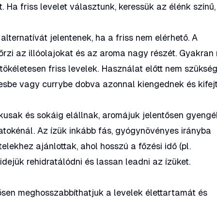
. Ha friss levelet választunk, keressük az élénk színű,
alternatívát jelentenek, ha a friss nem elérhető. A
őrzi az illóolajokat és az aroma nagy részét. Gyakra
 tökéletesen friss levelek. Használat előtt nem szüksé
evesbe vagy currybe dobva azonnal kiengednek és kifejt
kusak és sokáig elállnak, aromájuk jelentősen gyengé
zatokénál. Az ízük inkább fás, gyógynövényes irányba
telekhez ajánlottak, ahol hosszú a főzési idő (pl.
 idejük rehidratálódni és lassan leadni az ízüket.
tősen meghosszabbíthatjuk a levelek élettartamát és