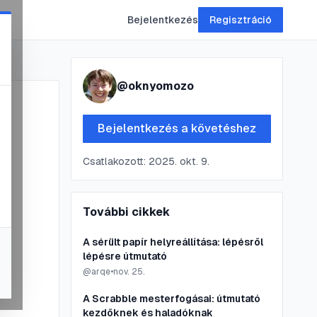
Bejelentkezés
Regisztráció
@
oknyomozo
Bejelentkezés a követéshez
Csatlakozott:
2025. okt. 9.
:
További cikkek
A sérült papír helyreállítása: lépésről
lépésre útmutató
@
arqe
•
nov. 25.
A Scrabble mesterfogásai: útmutató
kezdőknek és haladóknak