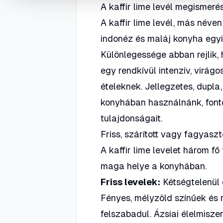
A kaffir lime levél megismer
A kaffir lime levél, más néven
indonéz és maláj konyha egyi
Különlegessége abban rejlik
egy rendkívül intenzív, virág
ételeknek. Jellegzetes, dupla,
konyhában használnánk, font
tulajdonságait.
Friss, szárított vagy fagyaszt
A kaffir lime levelet három 
maga helye a konyhában.
Friss levelek:
Kétségtelenül 
Fényes, mélyzöld színűek és 
felszabadul. Ázsiai élelmisze