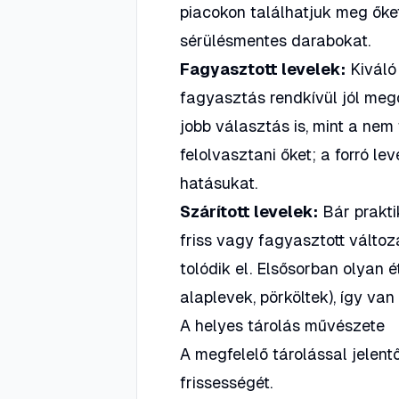
piacokon találhatjuk meg őket
sérülésmentes darabokat.
Fagyasztott levelek:
Kiváló 
fagyasztás rendkívül jól meg
jobb választás is, mint a nem
felolvasztani őket; a forró l
hatásukat.
Szárított levelek:
Bár prakti
friss vagy fagyasztott válto
tolódik el. Elsősorban olyan é
alaplevek, pörköltek), így van
A helyes tárolás művészete
A megfelelő tárolással jelen
frissességét.