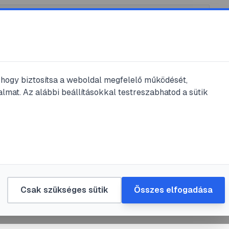
, hogy biztosítsa a weboldal megfelelő működését,
lmat. Az alábbi beállításokkal testreszabhatod a sütik
asás
ime levél használata
 délkelet-ázsiai
tkos fegyveréhez
Csak szükséges sütik
Összes elfogadása