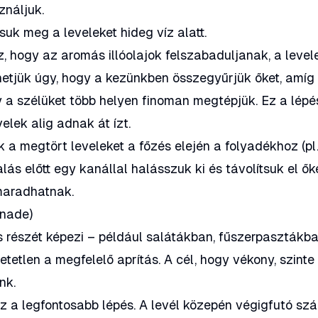
ználjuk.
k meg a leveleket hideg víz alatt.
, hogy az aromás illóolajok felszabaduljanak, a level
ehetjük úgy, hogy a kezünkben összegyűrjük őket, amíg
a szélüket több helyen finoman megtépjük. Ez a lépé
elek alig adnak át ízt.
 a megtört leveleket a főzés elején a folyadékhoz (pl
lás előtt egy kanállal halásszuk ki és távolítsuk el őke
maradhatnak.
onade)
es részét képezi – például salátákban, fűszerpasztákb
etetlen a megfelelő aprítás. A cél, hogy vékony, szinte
nk.
z a legfontosabb lépés. A levél közepén végigfutó szá