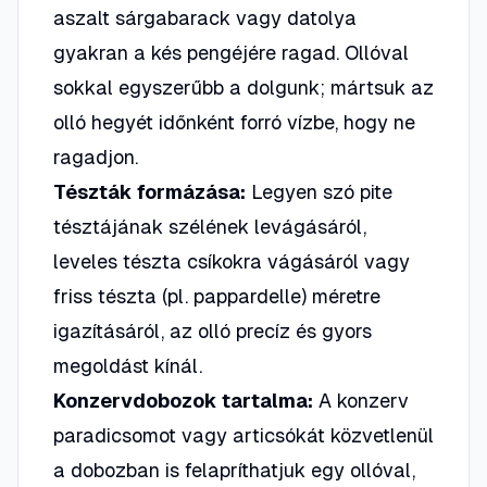
aszalt sárgabarack vagy datolya
gyakran a kés pengéjére ragad. Ollóval
sokkal egyszerűbb a dolgunk; mártsuk az
olló hegyét időnként forró vízbe, hogy ne
ragadjon.
Tészták formázása:
Legyen szó pite
tésztájának szélének levágásáról,
leveles tészta csíkokra vágásáról vagy
friss tészta (pl. pappardelle) méretre
igazításáról, az olló precíz és gyors
megoldást kínál.
Konzervdobozok tartalma:
A konzerv
paradicsomot vagy articsókát közvetlenül
a dobozban is felapríthatjuk egy ollóval,