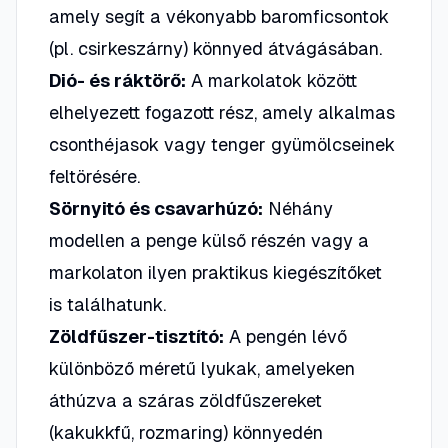
amely segít a vékonyabb baromficsontok
(pl. csirkeszárny) könnyed átvágásában.
Dió- és ráktörő:
A markolatok között
elhelyezett fogazott rész, amely alkalmas
csonthéjasok vagy tenger gyümölcseinek
feltörésére.
Sörnyitó és csavarhúzó:
Néhány
modellen a penge külső részén vagy a
markolaton ilyen praktikus kiegészítőket
is találhatunk.
Zöldfűszer-tisztító:
A pengén lévő
különböző méretű lyukak, amelyeken
áthúzva a száras zöldfűszereket
(kakukkfű, rozmaring) könnyedén