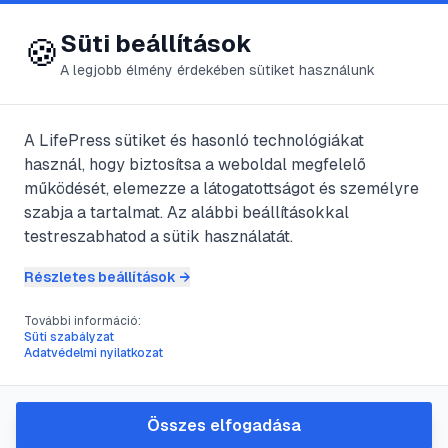
😍 LifePress
Bejelentkezés
Süti beállítások
🍪
A legjobb élmény érdekében sütiket használunk
A LifePress sütiket és hasonló technológiákat
@
Baxter
használ, hogy biztosítsa a weboldal megfelelő
2025. október 13.
·
7
perc olvasás
működését, elemezze a látogatottságot és személyre
szabja a tartalmat. Az alábbi beállításokkal
A konyhai olló: a
testreszabhatod a sütik használatát.
konyha rejtett
Részletes beállítások →
svájci bicskája
További információ:
Süti szabályzat
Adatvédelmi nyilatkozat
#
konyhai olló
#
konyhai eszközök
#
főzési tippek
#
csirke feldolgozás
Összes elfogadása