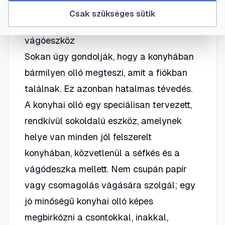
Csak szükséges sütik
A konyhai olló: több mint egy egyszerű
vágóeszköz
Sokan úgy gondolják, hogy a konyhában
bármilyen olló megteszi, amit a fiókban
találnak. Ez azonban hatalmas tévedés.
A konyhai olló egy speciálisan tervezett,
rendkívül sokoldalú eszköz, amelynek
helye van minden jól felszerelt
konyhában, közvetlenül a séfkés és a
vágódeszka mellett. Nem csupán papír
vagy csomagolás vágására szolgál; egy
jó minőségű konyhai olló képes
megbirkózni a csontokkal, inakkal,