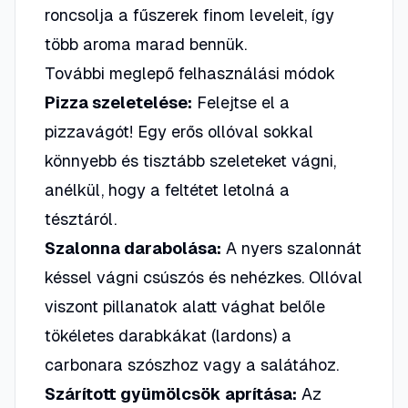
roncsolja a fűszerek finom leveleit, így
több aroma marad bennük.
További meglepő felhasználási módok
Pizza szeletelése:
Felejtse el a
pizzavágót! Egy erős ollóval sokkal
könnyebb és tisztább szeleteket vágni,
anélkül, hogy a feltétet letolná a
tésztáról.
Szalonna darabolása:
A nyers szalonnát
késsel vágni csúszós és nehézkes. Ollóval
viszont pillanatok alatt vághat belőle
tökéletes darabkákat (lardons) a
carbonara szószhoz vagy a salátához.
Szárított gyümölcsök aprítása:
Az