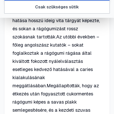
Bár a rágógumi nem tartozik a
Csak szükséges sütik
táplálékokhoz, a fogazatra gyakorolt
hatása hosszú ideig vita tárgyát képezte,
és sokan a rágógumizást rossz
szokásnak tartották.Az utóbbi években –
főleg angolszász kutatók – sokat
foglalkoztak a rágógumi rágása által
kiváltott fokozott nyálelválasztás
esetleges kedvező hatásával a caries
kialakulásának
meggátlásában.Megállapították, hogy az
étkezés után fogyasztott cukormentes
rágógumi képes a savas plakk
semlegesítésére, és a kezdeti szuvas