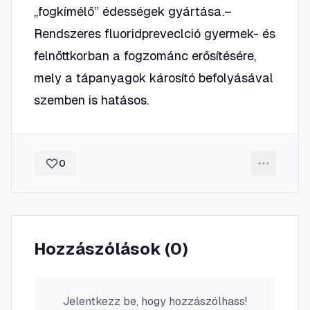
„fogkímélő” édességek gyártása.–
Rendszeres fluoridpreveclció gyermek- és
felnőttkorban a fogzománc erősítésére,
mely a tápanyagok károsító befolyásával
szemben is hatásos.
0
Hozzászólások (
0
)
Jelentkezz be, hogy hozzászólhass!