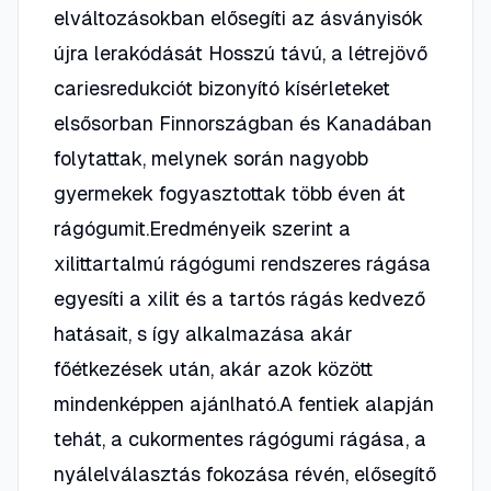
elváltozásokban elősegíti az ásványisók
újra lerakódását Hosszú távú, a létrejövő
cariesredukciót bizonyító kísérleteket
elsősorban Finnországban és Kanadában
folytattak, melynek során nagyobb
gyermekek fogyasztottak több éven át
rágógumit.Eredményeik szerint a
xilittartalmú rágógumi rendszeres rágása
egyesíti a xilit és a tartós rágás kedvező
hatásait, s így alkalmazása akár
főétkezések után, akár azok között
mindenképpen ajánlható.A fentiek alapján
tehát, a cukormentes rágógumi rágása, a
nyálelválasztás fokozása révén, elősegítő