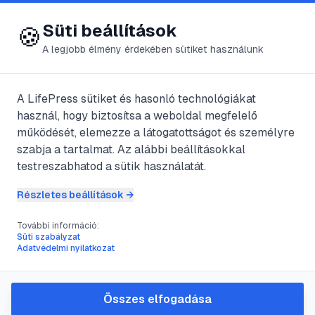
😍 LifePress
Bejelentkezés
Süti beállítások
🍪
A legjobb élmény érdekében sütiket használunk
@
CapsLock
A LifePress sütiket és hasonló technológiákat
2021. január 27.
·
3
perc olvasás
használ, hogy biztosítsa a weboldal megfelelő
működését, elemezze a látogatottságot és személyre
A rágógumi szerepe
szabja a tartalmat. Az alábbi beállításokkal
testreszabhatod a sütik használatát.
a fogszuvasodás
Részletes beállítások →
megelőzésében
További információ:
Süti szabályzat
Adatvédelmi nyilatkozat
#
cukorfogyasztás
#
fogszuvasodás
#
rágógumi
#
xilit
Összes elfogadása