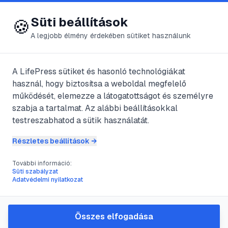
😍 LifePress
Bejelentkezés
Süti beállítások
🍪
A legjobb élmény érdekében sütiket használunk
A LifePress sütiket és hasonló technológiákat
@
rizsatoo
használ, hogy biztosítsa a weboldal megfelelő
2024. június 25.
·
3
perc olvasás
működését, elemezze a látogatottságot és személyre
szabja a tartalmat. Az alábbi beállításokkal
A szóba elegyedés
testreszabhatod a sütik használatát.
Részletes beállítások →
#
ismerkednek
#
megszólítás
#
szemezés
További információ:
Süti szabályzat
Adatvédelmi nyilatkozat
Ha már meg van a kiszemelt partner. A
legnehezebb dolog a megszólítás. Mi lesz
Összes elfogadása
ha megszólítom? Hogy menjek oda, mit