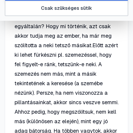
mondjak neki mikor menjek oda, vagy
Csak szükséges sütik
talán üzenjek valakivel? Szóba áll velem
egyáltalán? Hogy mi történik, azt csak
akkor tudja meg az ember, ha már meg
szólította a neki tetsző másikat.Előtt azért
ki lehet fürkészni pl. szemezéssel, hogy
fel figyelt-e ránk, tetszünk-e neki. A
szemezés nem más, mint a másik
tekintetének a keresése (a szemébe
nézünk). Persze, ha nem viszonozza a
pillantásainkat, akkor sincs veszve semmi.
Ahhoz pedig, hogy megszólítsuk, nem kell
más (különösen az elején), mint egy jó
adag bátorság. Ha többen vagytok, akkor