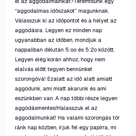
el az aggodalmainkat?Teremtsünk egy
“aggodalmas időszakot” magunknak.
Válasszuk ki az időpontot és a helyet az
aggódásra. Legyen ez minden nap
ugyanabban az időben, mondjuk a
nappaliban délután 5:oo és 5:2o között.
Legyen elég korán ahhoz, hogy nem
elalvás előtt tegyen bennünket
szorongóvá! Ezalatt az idő alatt amiatt
aggódunk, ami miatt akarunk és ami
eszünkben van. A nap többi része legyen
aggódásmentes!Halasszuk el az
aggodalmunkat! Ha valami szorongás tör
ránk nap közben, írjuk fel egy papírra, mi