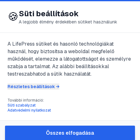
😍 LifePress
Bejelentkezés
Süti beállítások
🍪
A legjobb élmény érdekében sütiket használunk
A LifePress sütiket és hasonló technológiákat
@
mihrman
használ, hogy biztosítsa a weboldal megfelelő
2024. június 29.
·
2
perc olvasás
működését, elemezze a látogatottságot és személyre
szabja a tartalmat. Az alábbi beállításokkal
A szorongás
testreszabhatod a sütik használatát.
elhalasztása
Részletes beállítások →
További információ:
Süti szabályzat
#
aggodalom
#
aggódás
#
pszichológia
Adatvédelmi nyilatkozat
#
szorongás
Összes elfogadása