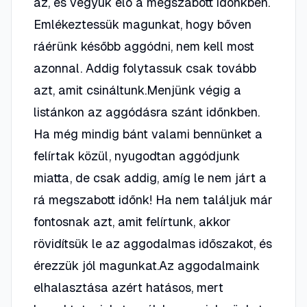
az, és vegyük elő a megszabott időnkben.
Emlékeztessük magunkat, hogy bőven
ráérünk később aggódni, nem kell most
azonnal. Addig folytassuk csak tovább
azt, amit csináltunk.Menjünk végig a
listánkon az aggódásra szánt időnkben.
Ha még mindig bánt valami bennünket a
felírtak közül, nyugodtan aggódjunk
miatta, de csak addig, amíg le nem járt a
rá megszabott időnk! Ha nem találjuk már
fontosnak azt, amit felírtunk, akkor
rövidítsük le az aggodalmas időszakot, és
érezzük jól magunkat.Az aggodalmaink
elhalasztása azért hatásos, mert