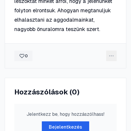
leszoktat minket arról, hogy a jelenünket
folyton elrontsuk. Ahogyan megtanuljuk
elhalasztani az aggodalmainkat,
nagyobb önuralomra teszünk szert.
0
Hozzászólások (
0
)
Jelentkezz be, hogy hozzászólhass!
Bejelentkezés