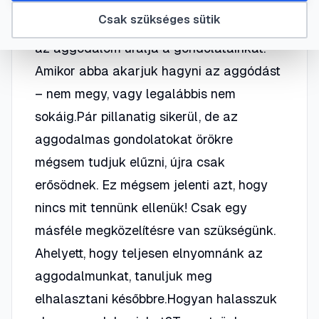
Nagyon nehéz mindennapi életünkben
Csak szükséges sütik
hatékonynak lenni, amikor a szorongás és
az aggodalom uralja a gondolatainkat.
Amikor abba akarjuk hagyni az aggódást
– nem megy, vagy legalábbis nem
sokáig.Pár pillanatig sikerül, de az
aggodalmas gondolatokat örökre
mégsem tudjuk elűzni, újra csak
erősödnek. Ez mégsem jelenti azt, hogy
nincs mit tennünk ellenük! Csak egy
másféle megközelítésre van szükségünk.
Ahelyett, hogy teljesen elnyomnánk az
aggodalmunkat, tanuljuk meg
elhalasztani későbbre.Hogyan halasszuk