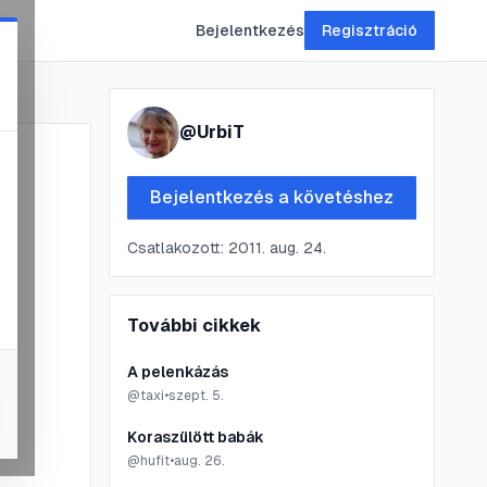
Bejelentkezés
Regisztráció
@
UrbiT
Bejelentkezés a követéshez
Csatlakozott:
2011. aug. 24.
További cikkek
A pelenkázás
@
taxi
•
szept. 5.
Koraszülött babák
@
hufit
•
aug. 26.