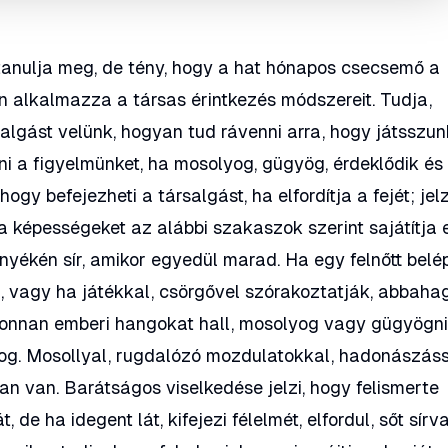
tanulja meg, de tény, hogy a hat hónapos csecsemő a
 alkalmazza a társas érintkezés módszereit. Tudja,
lgást velünk, hogyan tud rávenni arra, hogy játsszun
i a figyelmünket, ha mosolyog, gügyög, érdeklődik és
hogy befejezheti a társalgást, ha elfordítja a fejét; jelz
a képességeket az alábbi szakaszok szerint sajátítja e
yékén sír, amikor egyedül marad. Ha egy felnőtt belé
 vagy ha játékkal, csörgővel szórakoztatják, abbaha
, ahonnan emberi hangokat hall, mosolyog vagy gügyögn
yog. Mosollyal, rugdalózó mozdulatokkal, hadonászás
ban van. Barátságos viselkedése jelzi, hogy felismerte
, de ha idegent lát, kifejezi félelmét, elfordul, sőt sírv