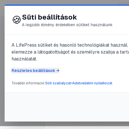
😍 LifePress
Süti beállítások
🍪
A legjobb élmény érdekében sütiket használunk
0
A LifePress sütiket és hasonló technológiákat használ
@
UrbiT
elemezze a látogatottságot és személyre szabja a tarta
2024. április 12.
·
2
perc olvas
használatát.
A társas 
Részletes beállítások →
fejlődésé
További információ:
Süti szabályzat
•
Adatvédelmi nyilatkozat
csecsemő
#
baba
#
csecsemő
#
egyéniség