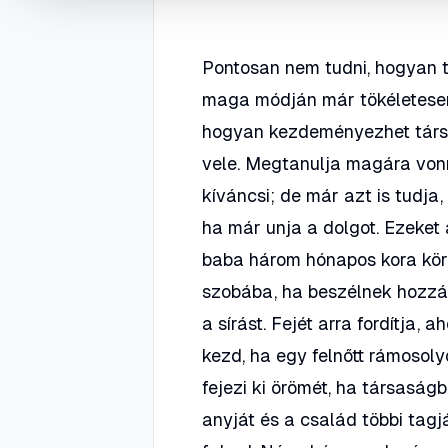
Pontosan nem tudni, hogyan 
maga módján már tökéletesen
hogyan kezdeményezhet társa
vele. Megtanulja magára vonn
kíváncsi; de már azt is tudja, 
ha már unja a dolgot. Ezeket 
baba három hónapos kora körn
szobába, ha beszélnek hozzá,
a sírást. Fejét arra fordítja
kezd, ha egy felnőtt rámosol
fejezi ki örömét, ha társaság
anyját és a család többi tagját