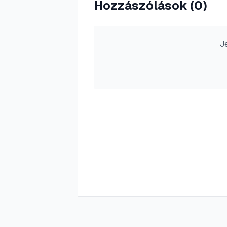
Hozzászólások (
0
)
J