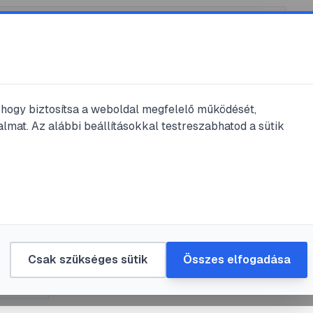
, hogy biztosítsa a weboldal megfelelő működését,
lmat. Az alábbi beállításokkal testreszabhatod a sütik
ás
viselkedés
nek szakaszai
korban
Csak szükséges sütik
Összes elfogadása
#
mosoly