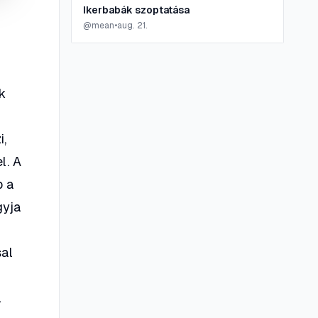
Ikerbabák szoptatása
@
mean
•
aug. 21.
k
i,
l. A
p a
gyja
i
sal
a