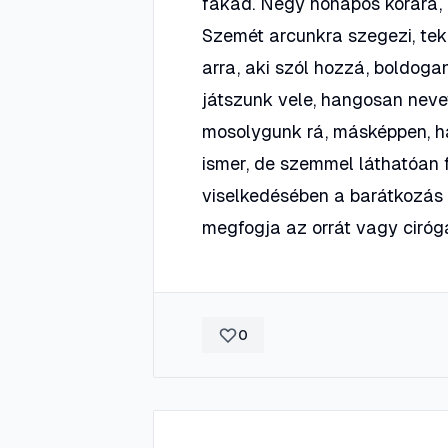
fakad. Négy hónapos korára, a
Szemét arcunkra szegezi, tek
arra, aki szól hozzá, boldoga
játszunk vele, hangosan nev
mosolygunk rá, másképpen, ha
ismer, de szemmel láthatóan f
viselkedésében a barátkozás „k
megfogja az orrát vagy ciróga
0