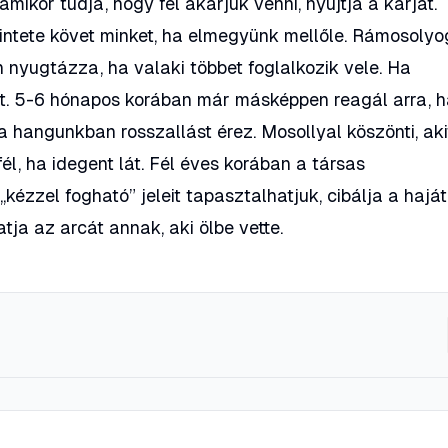
mikor tudja, hogy fel akarjuk venni, nyújtja a karját.
intete követ minket, ha elmegyünk mellőle. Rámosolyo
n nyugtázza, ha valaki többet foglalkozik vele. Ha
et. 5-6 hónapos korában már másképpen reagál arra, 
 hangunkban rosszallást érez. Mosollyal köszönti, aki
él, ha idegent lát. Fél éves korában a társas
ézzel fogható” jeleit tapasztalhatjuk, cibálja a haját
tja az arcát annak, aki ölbe vette.