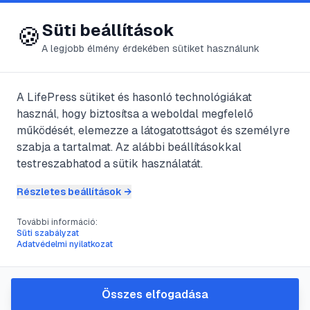
😍 LifePress
Bejelentkezés
Süti beállítások
🍪
A legjobb élmény érdekében sütiket használunk
A LifePress sütiket és hasonló technológiákat
@
Gerzsonius
használ, hogy biztosítsa a weboldal megfelelő
2024. július 13.
·
2
perc olvasás
működését, elemezze a látogatottságot és személyre
szabja a tartalmat. Az alábbi beállításokkal
Állati
testreszabhatod a sütik használatát.
kommunikáció
Részletes beállítások →
További információ:
Süti szabályzat
#
főemlős
#
gólya
#
halak
#
jelzés
Adatvédelmi nyilatkozat
Mi, emberek szánkkal,
Összes elfogadása