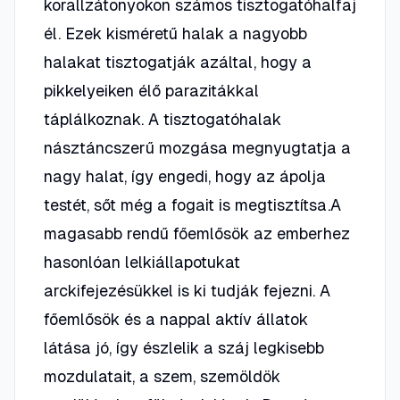
korallzátonyokon számos tisztogatóhalfaj
él. Ezek kisméretű halak a nagyobb
halakat tisztogatják azáltal, hogy a
pikkelyeiken élő parazitákkal
táplálkoznak. A tisztogatóhalak
násztáncszerű mozgása megnyugtatja a
nagy halat, így engedi, hogy az ápolja
testét, sőt még a fogait is megtisztítsa.A
magasabb rendű főemlősök az emberhez
hasonlóan lelkiállapotukat
arckifejezésükkel is ki tudják fejezni. A
főemlősök és a nappal aktív állatok
látása jó, így észlelik a száj legkisebb
mozdulatait, a szem, szemöldök