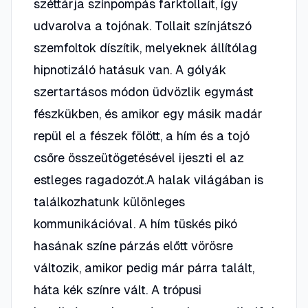
széttárja színpompás farktollait, így
udvarolva a tojónak. Tollait színjátszó
szemfoltok díszítik, melyeknek állítólag
hipnotizáló hatásuk van. A gólyák
szertartásos módon üdvözlik egymást
fészkükben, és amikor egy másik madár
repül el a fészek fölött, a hím és a tojó
csőre összeütögetésével ijeszti el az
estleges ragadozót.A halak világában is
találkozhatunk különleges
kommunikációval. A hím tüskés pikó
hasának színe párzás előtt vörösre
változik, amikor pedig már párra talált,
háta kék színre vált. A trópusi