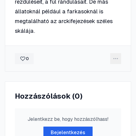
rezdüléseit, a fül rándulásait. De más
állatoknál például a farkasoknál is
megtalálható az arckifejezések széles
skálája.
0
Hozzászólások (
0
)
Jelentkezz be, hogy hozzászólhass!
Bejelentkezés