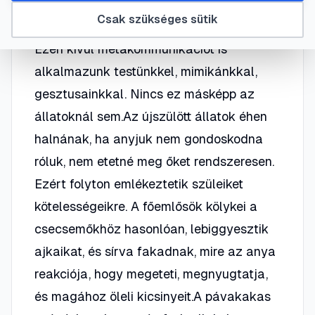
hangszalagjainkkal számtalan hangot
Csak szükséges sütik
tudunk kiadni kommunikáció céljából.
Ezen kívül metakommunikációt is
alkalmazunk testünkkel, mimikánkkal,
gesztusainkkal. Nincs ez másképp az
állatoknál sem.Az újszülött állatok éhen
halnának, ha anyjuk nem gondoskodna
róluk, nem etetné meg őket rendszeresen.
Ezért folyton emlékeztetik szüleiket
kötelességeikre. A főemlősök kölykei a
csecsemőkhöz hasonlóan, lebiggyesztik
ajkaikat, és sírva fakadnak, mire az anya
reakciója, hogy megeteti, megnyugtatja,
és magához öleli kicsinyeit.A pávakakas