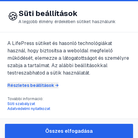
😍 LifePress
Bejelentkezés
Süti beállítások
🍪
A legjobb élmény érdekében sütiket használunk
A LifePress sütiket és hasonló technológiákat
@
MszrosVanda
használ, hogy biztosítsa a weboldal megfelelő
2023. augusztus 3.
·
4
perc olvasás
működését, elemezze a látogatottságot és személyre
szabja a tartalmat. Az alábbi beállításokkal
Amit az interneten
testreszabhatod a sütik használatát.
végezhető
Részletes beállítások →
munkákról tudni
További információ:
Süti szabályzat
Adatvédelmi nyilatkozat
kell
Összes elfogadása
#
anyagi függetlenség
#
bedolgozás