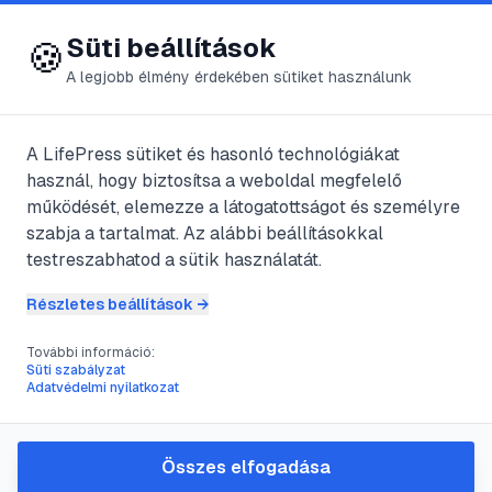
😍 LifePress
Bejelentkezés
Süti beállítások
🍪
A legjobb élmény érdekében sütiket használunk
A LifePress sütiket és hasonló technológiákat
@
Vista
használ, hogy biztosítsa a weboldal megfelelő
2017. június 9.
·
4
perc olvasás
működését, elemezze a látogatottságot és személyre
szabja a tartalmat. Az alábbi beállításokkal
Antibiotikum a
testreszabhatod a sütik használatát.
konyhából: a
Részletes beállítások →
fokhagyma
További információ:
Süti szabályzat
Adatvédelmi nyilatkozat
#
antibiotikum
#
fokhagyma
#
keringési betegségek
#
koleszterin
Összes elfogadása