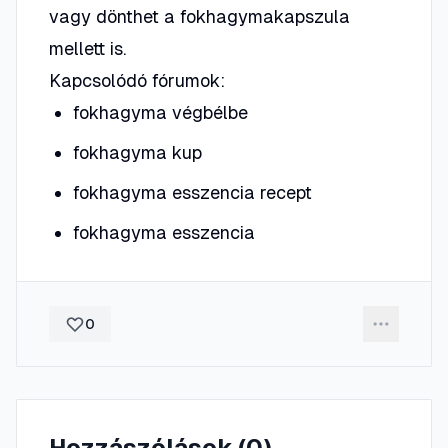
vagy dönthet a fokhagymakapszula
mellett is.
Kapcsolódó fórumok:
fokhagyma végbélbe
fokhagyma kup
fokhagyma esszencia recept
fokhagyma esszencia
0
Hozzászólások (
0
)