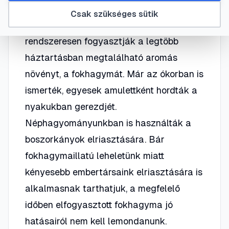
Csak szükséges sütik
Sokan ismerik és áldásos hatásai miatt
rendszeresen fogyasztják a legtöbb
háztartásban megtalálható aromás
növényt, a fokhagymát. Már az ókorban is
ismerték, egyesek amulettként hordták a
nyakukban gerezdjét.
Néphagyományunkban is használták a
boszorkányok elriasztására. Bár
fokhagymaillatú leheletünk miatt
kényesebb embertársaink elriasztására is
alkalmasnak tarthatjuk, a megfelelő
időben elfogyasztott fokhagyma jó
hatásairól nem kell lemondanunk.