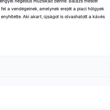
y lengyel hegedűs muzsikált benne. Balázs mester
 fel a vendégeinek, amelynek erejét a piaci hölgyek
nyhítette. Aki akart, újságot is olvashatott a kávés