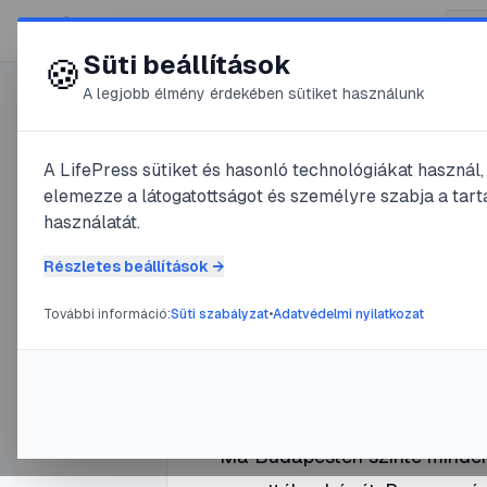
😍 LifePress
Süti beállítások
🍪
A legjobb élmény érdekében sütiket használunk
0
A LifePress sütiket és hasonló technológiákat használ
@
Pesta
elemezze a látogatottságot és személyre szabja a tarta
2011. szeptember 21.
·
3
perc o
használatát.
Az első k
Részletes beállítások →
További információ:
Süti szabályzat
•
Adatvédelmi nyilatkozat
#
bolt
#
eszpresszó
#
kávéfőzés
Ma Budapesten szinte minden 