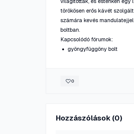
világították, és esténkén eg
törökösen erős kávét szolgált
számára kevés mandulatejjel e
boltban.
Kapcsolódó fórumok:
gyöngyfüggöny bolt
0
Hozzászólások (
0
)