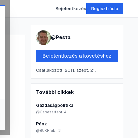
Bejelentkezés
Regisztráció
@
Pesta
Bejelentkezés a követéshez
Csatlakozott:
2011. szept. 21.
További cikkek
Gazdaságpolitika
@
Cabeza
•
febr. 4.
Pénz
@
BUKI
•
febr. 3.