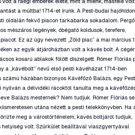
 volt a ráégi emberek élete, mint a miénk, másféle volt
lantást a múltba! 1714-et írunk. A Pest-budai hajóhído
sti oldalán fekvő piacon tarkabarka sokadalom. Pergő
os mészáros legények, óbégató koldusok, terefere,
a piacot. Ez az úgy nevezett „Zöld piac” a mai március 1
nyéken az egyik átjáróházban volt a kávés bolt. A cégér
ácsos kosarú ablakok fölött díszelgett. Rómer Flóriás p
gy a „kávébolt” nevű első pesti kávéházat 1714-ben
es számú házában bizonyos Kávéfőző Balázs, egy Pes
aki nyilván a délvidéki rácoktól tanulta meg a kávéfőzé
s neve Balázs mesternek? Nem tudjuk. Rómer Flóriás s
lkiismeretesen utána nézett a pesti telekkönyvben. Ha 
 őrizte meg a várostörténelem, kávés boltjáról tudjuk,
s helyiség volt. Szürkület beálltával viaszgyertyával