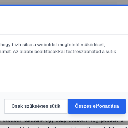
, hogy biztosítsa a weboldal megfelelő működését,
lmat. Az alábbi beállításokkal testreszabhatod a sütik
lvasás
éváház Budapesten
#
piac
Csak szükséges sütik
Összes elfogadása
utcában találunk egy eszpresszót. A régi pestiek is