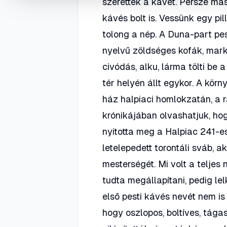
szerették a kávét. Persze más
kávés bolt is. Vessünk egy pil
tolong a nép. A Duna-part pe
nyelvű zöldséges kofák, mark
civódás, alku, lárma tölti be 
tér helyén állt egykor. A kör
ház halpiaci homlokzatán, a r
krónikájában olvashatjuk, ho
nyitotta meg a Halpiac 241-
letelepedett torontáli sváb, 
mesterségét. Mi volt a telje
tudta megállapítani, pedig le
első pesti kávés nevét nem is
hogy oszlopos, boltíves, tága