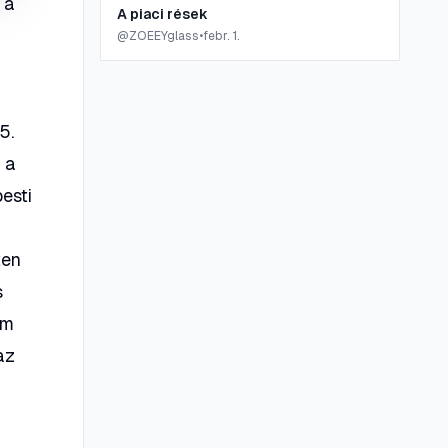
 a
A piaci rések
n
@
ZOEEYglass
•
febr. 1.
5.
 a
esti
ten
s
em
az