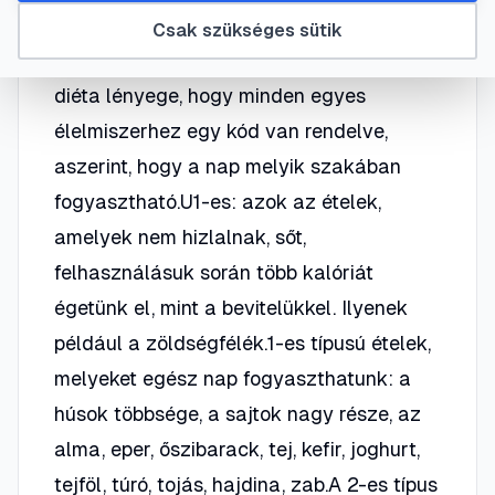
Bettyt és Varga Ferit hozzásegítette a
Csak szükséges sütik
fogyáshoz. Az életmódszerűen folytatott
diéta lényege, hogy minden egyes
élelmiszerhez egy kód van rendelve,
aszerint, hogy a nap melyik szakában
fogyasztható.U1-es: azok az ételek,
amelyek nem hizlalnak, sőt,
felhasználásuk során több kalóriát
égetünk el, mint a bevitelükkel. Ilyenek
például a zöldségfélék.1-es típusú ételek,
melyeket egész nap fogyaszthatunk: a
húsok többsége, a sajtok nagy része, az
alma, eper, őszibarack, tej, kefir, joghurt,
tejföl, túró, tojás, hajdina, zab.A 2-es típus