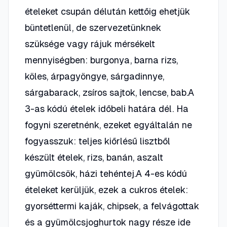
ételeket csupán délután kettőig ehetjük
büntetlenül, de szervezetünknek
szüksége vagy rájuk mérsékelt
mennyiségben: burgonya, barna rizs,
köles, árpagyöngye, sárgadinnye,
sárgabarack, zsíros sajtok, lencse, bab.A
3-as kódú ételek időbeli határa dél. Ha
fogyni szeretnénk, ezeket egyáltalán ne
fogyasszuk: teljes kiőrlésű lisztből
készült ételek, rizs, banán, aszalt
gyümölcsök, házi tehéntej.A 4-es kódú
ételeket kerüljük, ezek a cukros ételek:
gyorséttermi kaják, chipsek, a felvágottak
és a gyümölcsjoghurtok nagy része ide