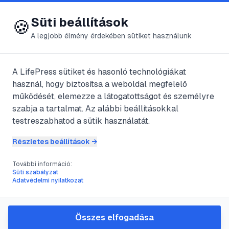
😍 LifePress
Bejelentkezés
Süti beállítások
🍪
A legjobb élmény érdekében sütiket használunk
@
thesleeper
A LifePress sütiket és hasonló technológiákat
2021. május 4.
·
3
perc olvasás
használ, hogy biztosítsa a weboldal megfelelő
működését, elemezze a látogatottságot és személyre
Az Update diéta
szabja a tartalmat. Az alábbi beállításokkal
testreszabhatod a sütik használatát.
#
diéta
#
ételkódok
#
ételtípusok
Részletes beállítások →
#
étkezések időzítése
További információ:
Süti szabályzat
Adatvédelmi nyilatkozat
A Schobert házaspár által kifejlesztett
diéta már sok hazai sztár, többek között
Összes elfogadása
Gáspár Lacit, Kunovics Katinkát, Balássi