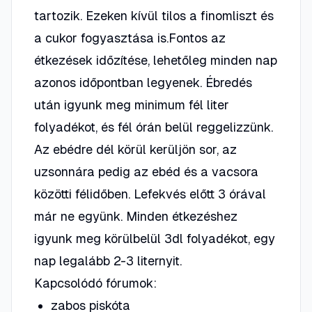
tartozik. Ezeken kívül tilos a finomliszt és
a cukor fogyasztása is.Fontos az
étkezések időzítése, lehetőleg minden nap
azonos időpontban legyenek. Ébredés
után igyunk meg minimum fél liter
folyadékot, és fél órán belül reggelizzünk.
Az ebédre dél körül kerüljön sor, az
uzsonnára pedig az ebéd és a vacsora
közötti félidőben. Lefekvés előtt 3 órával
már ne együnk. Minden étkezéshez
igyunk meg körülbelül 3dl folyadékot, egy
nap legalább 2-3 liternyit.
Kapcsolódó fórumok:
zabos piskóta