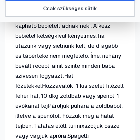
A szülők maguk döntik el, hogy otthon
Csak szükséges sütik
készítik-e el a baba ételét vagy készen
kapható bébiételt adnak neki. A kész
bébiétel kétségkívül kényelmes, ha
utazunk vagy sietnünk kell, de drágább
és tápértéke nem megfelelő. Íme, néhány
bevált recept, amit szinte minden baba
szívesen fogyaszt:Hal
főzelékkelHozzávalók: 1 kis szelet filézett
fehér hal, 10 dkg zöldbab vagy spenót, 1
evőkanál tejPároljuk puhára a zöldbabot,
illetve a spenótot. Főzzük meg a halat
tejben. Tálalás előtt turmixszoljuk össze
vagy vágjuk apróra.Spagetti