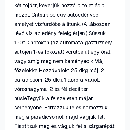
két tojást, keverjük hozzá a tejet és a
mézet. Öntsük be egy sütőedénybe,
amelyet vízfürdőbe állítunk. (A lábosban
lévő víz az edény feléig érjen.) Süssük
160°C hőfokon (az automata gáztűzhely
sütőjén 1-es fokozat) körülbelül egy órát,
vagy amíg meg nem keményedik.Máj
főzelékkelHozzávalók: 25 dkg máj, 2
paradicsom, 25 dkg, 1 apróra vágott
vöröshagyma, 2 és fél deciliter
húsléTegyük a felszeletelt májat
serpenyőbe. Forrázzuk le és hámozzuk
meg a paradicsomot, majd vágjuk fel.
Tisztítsuk meg és vágjuk fel a sárgarépát.