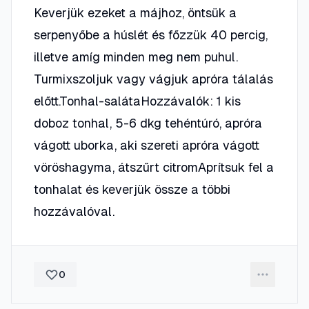
Keverjük ezeket a májhoz, öntsük a
serpenyőbe a húslét és főzzük 40 percig,
illetve amíg minden meg nem puhul.
Turmixszoljuk vagy vágjuk apróra tálalás
előtt.Tonhal-salátaHozzávalók: 1 kis
doboz tonhal, 5-6 dkg tehéntúró, apróra
vágott uborka, aki szereti apróra vágott
vöröshagyma, átszűrt citromAprítsuk fel a
tonhalat és keverjük össze a többi
hozzávalóval.
0