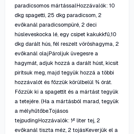
paradicsomos mártássalHozzávalók: 10
dkg spagetti, 25 dkg paradicsom, 2
evőkanál paradicsompüré, 2 deci
húsleveskocka lé, egy csipet kakukkfű,10
dkg darált hús, fél reszelt vöröshagyma, 2
evőkanál olajPároljuk üvegesre a
hagymát, adjuk hozzá a darált húst, kicsit
pirítsuk meg, majd tegyük hozzá a többi
hozzávalót és főzzük körülbelül ¾ órát.
Főzzük ki a spagettit és a mártást tegyük
a tetejére. (Ha a mártásból marad, tegyük
a mélyhűtőbe.Tojásos
tejpudingHozzávalók: ½ liter tej, 2
evőkanál tiszta méz, 2 tojásKeverjük el a