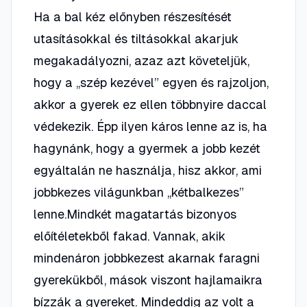
Ha a bal kéz előnyben részesítését
utasításokkal és tiltásokkal akarjuk
megakadályozni, azaz azt követeljük,
hogy a „szép kezével” egyen és rajzoljon,
akkor a gyerek ez ellen többnyire daccal
védekezik. Épp ilyen káros lenne az is, ha
hagynánk, hogy a gyermek a jobb kezét
egyáltalán ne használja, hisz akkor, ami
jobbkezes világunkban „kétbalkezes”
lenne.Mindkét magatartás bizonyos
előítéletekből fakad. Vannak, akik
mindenáron jobbkezest akarnak faragni
gyerekükből, mások viszont hajlamaikra
bízzák a gyereket. Mindeddig az volt a