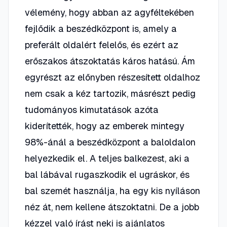
vélemény, hogy abban az agyféltekében
fejlődik a beszédközpont is, amely a
preferált oldalért felelős, és ezért az
erőszakos átszoktatás káros hatású. Ám
egyrészt az előnyben részesített oldalhoz
nem csak a kéz tartozik, másrészt pedig
tudományos kimutatások azóta
kiderítették, hogy az emberek mintegy
98%-ánál a beszédközpont a baloldalon
helyezkedik el. A teljes balkezest, aki a
bal lábával rugaszkodik el ugráskor, és
bal szemét használja, ha egy kis nyíláson
néz át, nem kellene átszoktatni. De a jobb
kézzel való írást neki is ajánlatos