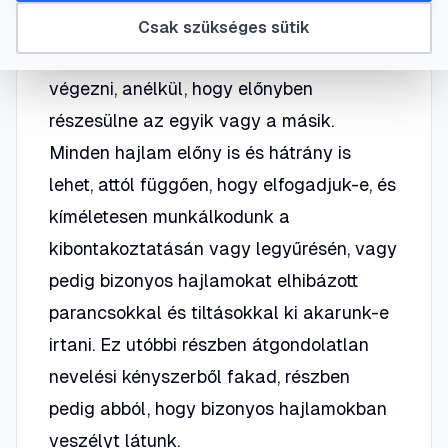
években, a gyerekek egyes feladatokat
Csak szükséges sütik
gyakran mindkét kezükkel el tudják
végezni, anélkül, hogy előnyben
részesülne az egyik vagy a másik.
Minden hajlam előny is és hátrány is
lehet, attól függően, hogy elfogadjuk-e, és
kíméletesen munkálkodunk a
kibontakoztatásán vagy legyűrésén, vagy
pedig bizonyos hajlamokat elhibázott
parancsokkal és tiltásokkal ki akarunk-e
irtani. Ez utóbbi részben átgondolatlan
nevelési kényszerből fakad, részben
pedig abból, hogy bizonyos hajlamokban
veszélyt látunk.