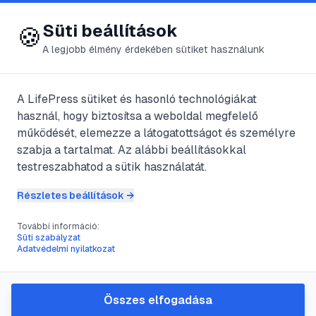
😍 LifePress
Bejelentkezés
Süti beállítások
🍪
A legjobb élmény érdekében sütiket használunk
A LifePress sütiket és hasonló technológiákat
@
Endre
használ, hogy biztosítsa a weboldal megfelelő
2025. május 26.
·
5
perc olvasás
működését, elemezze a látogatottságot és személyre
szabja a tartalmat. Az alábbi beállításokkal
A balkezesek
testreszabhatod a sütik használatát.
Részletes beállítások →
#
előny
#
gyermek
#
használat
#
kéz
További információ:
Süti szabályzat
Adatvédelmi nyilatkozat
Nem mindig könnyű megállapítani, hogy
egy kisgyerek bal-vagy jobbkezes.
Összes elfogadása
Csecsemőkorban és a korai kisgyermek