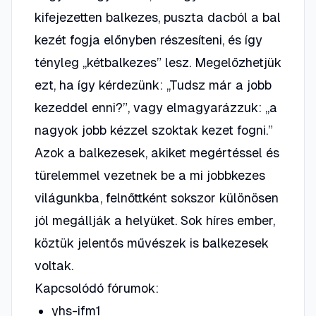
kifejezetten balkezes, puszta dacból a bal
kezét fogja előnyben részesíteni, és így
tényleg „kétbalkezes” lesz. Megelőzhetjük
ezt, ha így kérdezünk: „Tudsz már a jobb
kezeddel enni?”, vagy elmagyarázzuk: „a
nagyok jobb kézzel szoktak kezet fogni.”
Azok a balkezesek, akiket megértéssel és
türelemmel vezetnek be a mi jobbkezes
világunkba, felnőttként sokszor különösen
jól megállják a helyüket. Sok híres ember,
köztük jelentős művészek is balkezesek
voltak.
Kapcsolódó fórumok:
yhs-ifm1