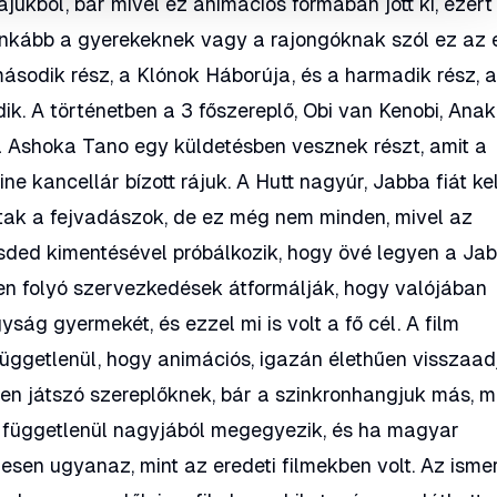
ukból, bár mivel ez animációs formában jött ki, ezért
 inkább a gyerekeknek vagy a rajongóknak szól ez az
 második rész, a Klónok Háborúja, és a harmadik rész, 
dik. A történetben a 3 főszereplő, Obi van Kenobi, Anak
a Ashoka Tano egy küldetésben vesznek részt, amit a
ne kancellár bízott rájuk. A Hutt nagyúr, Jabba fiát kel
oltak a fejvadászok, de ez még nem minden, mivel az
isded kimentésével próbálkozik, hogy övé legyen a Ja
rben folyó szervezkedések átformálják, hogy valójában
gyság gyermekét, és ezzel mi is volt a fő cél. A film
függetlenül, hogy animációs, igazán élethűen visszaad
mben játszó szereplőknek, bár a szinkronhangjuk más, m
ől függetlenül nagyjából megegyezik, és ha magyar
jesen ugyanaz, mint az eredeti filmekben volt. Az isme