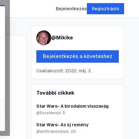
Bejelentkezés
Regisztráció
@
Mikike
Bejelentkezés a követéshez
Csatlakozott:
2022. máj. 3.
További cikkek
Star Wars- A birodalom visszavág
@
Eszetlen
•
júl. 5.
Star Wars- Az új remény
@
antitrianond
•
jún. 29.