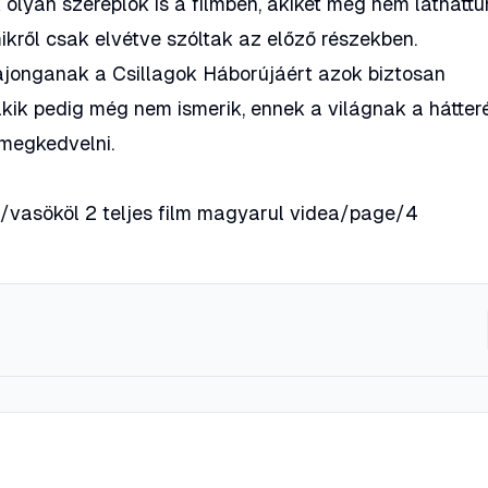
olyan szereplők is a filmben, akiket még nem láthattu
ikről csak elvétve szóltak az előző részekben.
ajonganak a Csillagok Háborújáért azok biztosan
kik pedig még nem ismerik, ennek a világnak a hátter
 megkedvelni.
ms/vasököl 2 teljes film magyarul videa/page/4