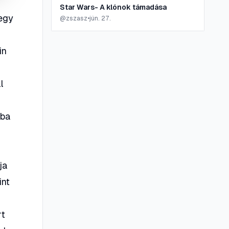
Star Wars- A klónok támadása
 egy
@
zszasz
•
jún. 27.
a
in
l
bba
ja
int
rt