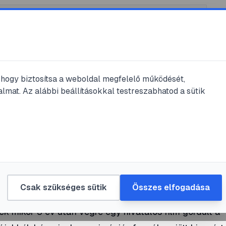
, hogy biztosítsa a weboldal megfelelő működését,
lmat. Az alábbi beállításokkal testreszabhatod a sütik
asás
 Wars A film
#
Star Wars
Csak szükséges sütik
Összes elfogadása
ek mikor 3 év után végre egy hivatalos film gördült a