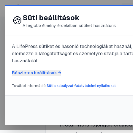
😍 LifePress
Süti beállítások
🍪
A legjobb élmény érdekében sütiket használunk
0
A LifePress sütiket és hasonló technológiákat használ
@
Mikike
elemezze a látogatottságot és személyre szabja a tarta
2025. március 22.
·
3
perc olv
használatát.
The Clone
Részletes beállítások →
További információ:
Süti szabályzat
•
Adatvédelmi nyilatkozat
#
Clone wars
#
Csillagok Háborúja
A Star Wars rajongók örülhett