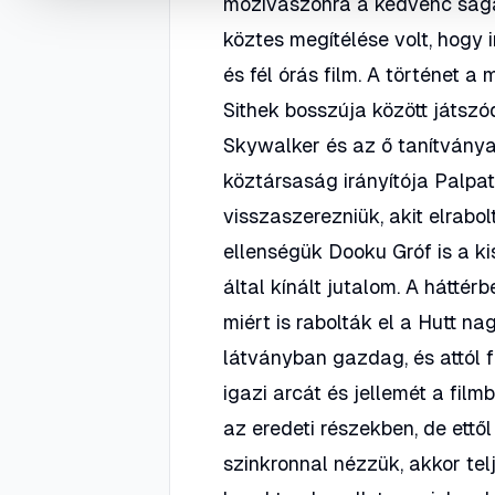
mozivászonra a kedvenc sagáj
köztes megítélése volt, hogy
és fél órás film. A történet a
Sithek bosszúja között játszó
Skywalker és az ő tanítvány
köztársaság irányítója Palpati
visszaszerezniük, akit elrab
ellenségük Dooku Gróf is a k
által kínált jutalom. A hátté
miért is rabolták el a Hutt na
látványban gazdag, és attól 
igazi arcát és jellemét a fil
az eredeti részekben, de ett
szinkronnal nézzük, akkor tel