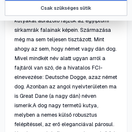
közé tartozik. Már i. e. 2500-ban
Csak szükséges sütik
feltűntek a mai dogra emlékeztető
kutyákat ábrázoló rajzok az egyiptomi
sírkamrák falainak képein. Származása
még ma sem teljesen tisztázott. Mint
ahogy az sem, hogy német vagy dán dog.
Mivel mindkét név alatt ugyan arról a
fajtáról van szó, de a hivatalos FCI-
elnevezése: Deutsche Dogge, azaz német
dog. Azonban az angol nyelvterületen ma
is Great Dane (a nagy dán) néven
ismerik.A dog nagy termetű kutya,
melyben a nemes külső robusztus
felépítéssel, az erő eleganciával párosul.