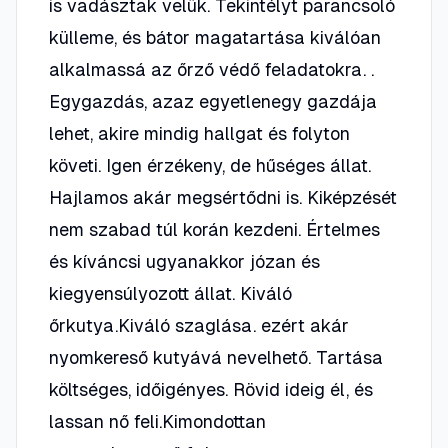
is vadásztak velük. Tekintélyt parancsoló
külleme, és bátor magatartása kiválóan
alkalmassá az őrző védő feladatokra. .
Egygazdás, azaz egyetlenegy gazdája
lehet, akire mindig hallgat és folyton
követi. Igen érzékeny, de hűséges állat.
Hajlamos akár megsértődni is. Kiképzését
nem szabad túl korán kezdeni. Értelmes
és kíváncsi ugyanakkor józan és
kiegyensúlyozott állat. Kiváló
őrkutya.Kiváló szaglása. ezért akár
nyomkereső kutyává nevelhető. Tartása
költséges, időigényes. Rövid ideig él, és
lassan nő feli.Kimondottan