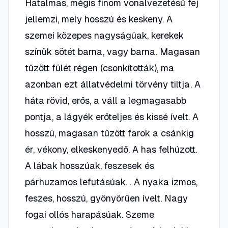
Hatalmas, mégis finom vonalvezetésű fej
jellemzi, mely hosszú és keskeny. A
szemei közepes nagyságúak, kerekek
színük sötét barna, vagy barna. Magasan
tűzött fülét régen (csonkították), ma
azonban ezt állatvédelmi törvény tiltja. A
háta rövid, erős, a váll a legmagasabb
pontja, a lágyék erőteljes és kissé ívelt. A
hosszú, magasan tűzött farok a csánkig
ér, vékony, elkeskenyedő. A has felhúzott.
A lábak hosszúak, feszesek és
párhuzamos lefutásúak. . A nyaka izmos,
feszes, hosszú, gyönyörűen ívelt. Nagy
fogai ollós harapásúak. Szeme