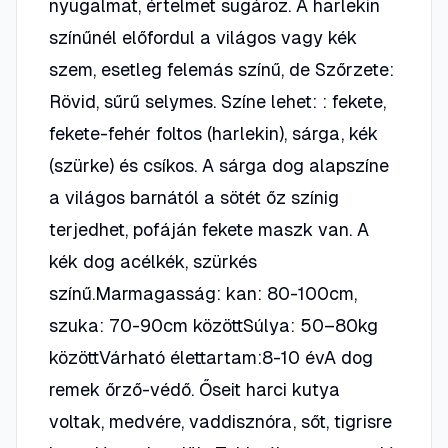
nyugalmat, értelmet sugároz. A harlekin
színűnél előfordul a világos vagy kék
szem, esetleg felemás színű, de Szőrzete:
Rövid, sűrű selymes. Színe lehet: : fekete,
fekete-fehér foltos (harlekin), sárga, kék
(szürke) és csíkos. A sárga dog alapszíne
a világos barnától a sötét őz színig
terjedhet, pofáján fekete maszk van. A
kék dog acélkék, szürkés
színű.Marmagasság: kan: 80-100cm,
szuka: 70-90cm közöttSúlya: 50–80kg
közöttVárható élettartam:8-10 évA dog
remek őrző-védő. Őseit harci kutya
voltak, medvére, vaddisznóra, sőt, tigrisre