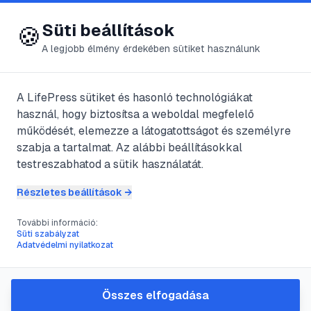
😍 LifePress
Bejelentkezés
Süti beállítások
🍪
A legjobb élmény érdekében sütiket használunk
A LifePress sütiket és hasonló technológiákat
@
goccs
használ, hogy biztosítsa a weboldal megfelelő
2025. július 22.
·
4
perc olvasás
működését, elemezze a látogatottságot és személyre
szabja a tartalmat. Az alábbi beállításokkal
A dog német, vagy
testreszabhatod a sütik használatát.
dán?
Részletes beállítások →
További információ:
Süti szabályzat
#
állat kutya
#
dog
Adatvédelmi nyilatkozat
A német dog a világ legnagyobb kutyái
Összes elfogadása