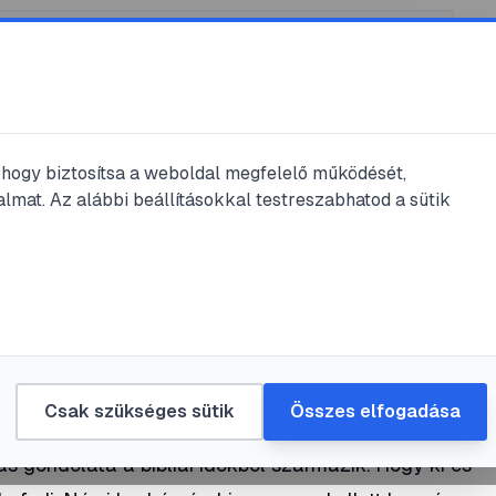
, hogy biztosítsa a weboldal megfelelő működését,
lmat. Az alábbi beállításokkal testreszabhatod a sütik
méhben
Csak szükséges sütik
Összes elfogadása
s gondolata a bibliai időkből származik. Hogy ki és