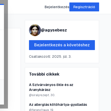
Bejelentkezés
Regisztráció
@
agysebesz
Bejelentkezés a követéshez
Csatlakozott:
2025. júl. 3.
További cikkek
A Szivárványos ökle és az
Aranykárász
@
siraly
•
szept. 30.
Az allergiás kötőhártya-gyulladás
@
ferenc1
•
aug. 19.