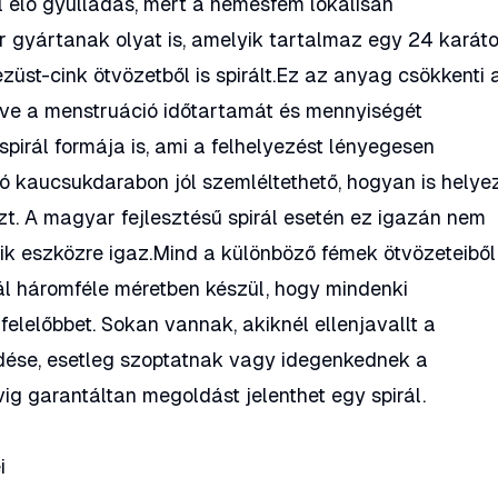
l elő gyulladás, mert a nemesfém lokálisan
gyártanak olyat is, amelyik tartalmaz egy 24 karát
ezüst-cink ötvözetből is spirált.Ez az anyag csökkenti 
etve a menstruáció időtartamát és mennyiségét
spirál formája is, ami a felhelyezést lényegesen
ló kaucsukdarabon jól szemléltethető, hogyan is helye
t. A magyar fejlesztésű spirál esetén ez igazán nem
ik eszközre igaz.Mind a különböző fémek ötvözeteiből
ál háromféle méretben készül, hogy mindenki
elelőbbet. Sokan vannak, akiknél ellenjavallt a
dése, esetleg szoptatnak vagy idegenkednek a
vig garantáltan megoldást jelenthet egy spirál.
i