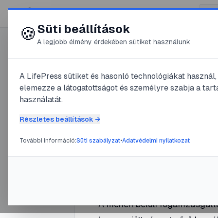
😍 LifePress
Süti beállítások
🍪
A legjobb élmény érdekében sütiket használunk
0
A LifePress sütiket és hasonló technológiákat használ
@
agysebesz
elemezze a látogatottságot és személyre szabja a tarta
2025. július 3.
·
4
perc olvasás
használatát.
Ékszer a 
Részletes beállítások →
További információ:
Süti szabályzat
•
Adatvédelmi nyilatkozat
#
arány
#
fém
#
gyulladás
#
méh
A méhen belüli fogamzásgátlá