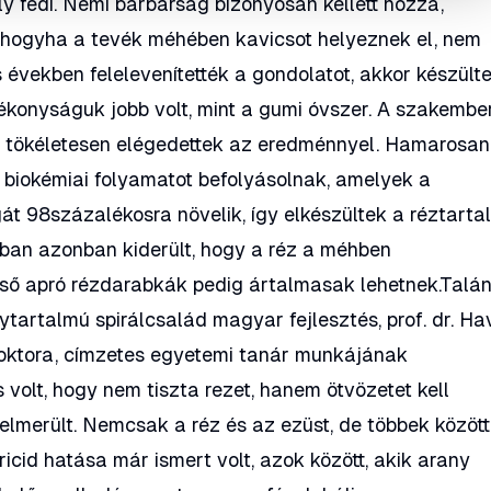
ly fedi. Némi barbárság bizonyosan kellett hozzá,
, hogyha a tevék méhében kavicsot helyeznek el, nem
években felelevenítették a gondolatot, akkor készülte
konyságuk jobb volt, mint a gumi óvszer. A szakembe
 tökéletesen elégedettek az eredménnyel. Hamarosan
b biokémiai folyamatot befolyásolnak, amelyek a
 98százalékosra növelik, így elkészültek a réztarta
atban azonban kiderült, hogy a réz a méhben
leeső apró rézdarabkák pedig ártalmasak lehetnek.Talá
tartalmú spirálcsalád magyar fejlesztés, prof. dr. Ha
oktora, címzetes egyetemi tanár munkájának
volt, hogy nem tiszta rezet, hanem ötvözetet kell
felmerült. Nemcsak a réz és az ezüst, de többek közöt
ricid hatása már ismert volt, azok között, akik arany