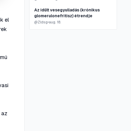
Az idült vesegyulladás (krónikus
glomerulonefritisz) étrendje
k el
@
Zldsg
•
aug. 18.
rek
lmú
n
vasi
t az