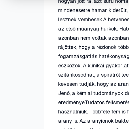
hogyan jött rá, azt sűrű homá
mindenesetre hamar kiderült
lesznek vemhesek.A hetvenes 
az első műanyag hurkok. Haté
azonban nem voltak azonban
rájöttek, hogy a rézionok töb
fogamzásgátlás hatékonyságát
eszközök. A klinikai gyakorl
szilánkosodhat, a spirálról 
kevesen tudják, hogy az arany
Jenő, a kémiai tudományok d
eredménye.Tudatos felismerés 
használniuk. Többféle fém is 
arany is. Az aranyionok bakte