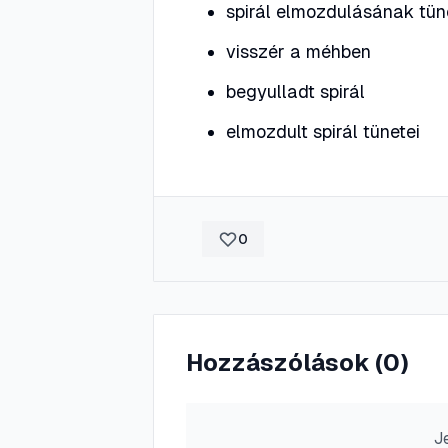
spirál elmozdulásának tün
visszér a méhben
begyulladt spirál
elmozdult spirál tünetei
0
Hozzászólások (
0
)
J