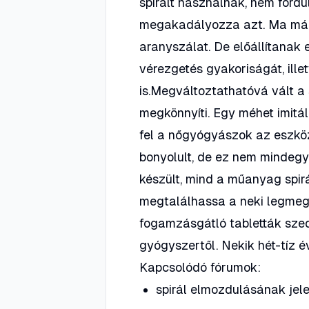
spirált használnak, nem fordu
megakadályozza azt. Ma már 
aranyszálat. De előállítanak 
vérezgetés gyakoriságát, ill
is.Megváltoztathatóvá vált a 
megkönnyíti. Egy méhet imitá
fel a nőgyógyászok az eszköz
bonyolult, de ez nem mindegy
készült, mind a műanyag spir
megtalálhassa a neki legmegf
fogamzásgátló tabletták sze
gyógyszertől. Nekik hét-tíz é
Kapcsolódó fórumok:
spirál elmozdulásának jele