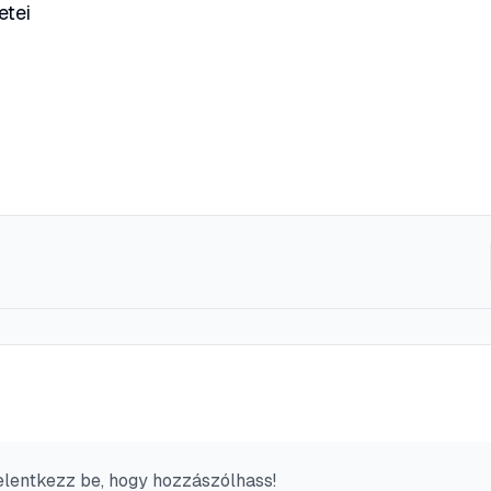
etei
elentkezz be, hogy hozzászólhass!