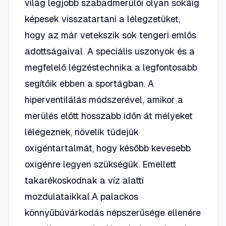
világ legjobb szabadmerülői olyan sokáig
képesek visszatartani a lélegzetüket,
hogy az már vetekszik sok tengeri emlős
adottságaival. A speciális uszonyok és a
megfelelő légzéstechnika a legfontosabb
segítőik ebben a sportágban. A
hiperventilálás módszerével, amikor a
merülés előtt hosszabb időn át mélyeket
lélegeznek, növelik tüdejük
oxigéntartalmát, hogy később kevesebb
oxigénre legyen szükségük. Emellett
takarékoskodnak a víz alatti
mozdulataikkal.A palackos
könnyűbúvárkodás népszerűsége ellenére