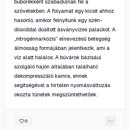
buborékként szabadulnak fel a
szövetekben. A folyamat egy kicsit ahhoz
hasonló, amikor felnyitunk egy szén-
dioxiddal dúsított ásványvizes palackot. A
„nitrogénnarkózis” elnevezésű betegség
álmosság formájában jelentkezik, ami a
víz alatt halálos. A búvárok bázisául
szolgáló hajón általában található
dekompresszáló kamra, ennek
segítségével a hirtelen nyomásváltozás
okozta tünetek megszüntethetőek.
0