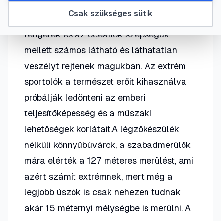
alkotja, a természet az embert mégsem a
Csak szükséges sütik
víz alatti életre tervezte. A folyók, a
tengerek és az óceánok szépségük
mellett számos látható és láthatatlan
veszélyt rejtenek magukban. Az extrém
sportolók a természet erőit kihasználva
próbálják ledönteni az emberi
teljesítőképesség és a műszaki
lehetőségek korlátait.A légzőkészülék
nélküli könnyűbúvárok, a szabadmerülők
mára elérték a 127 méteres merülést, ami
azért számít extrémnek, mert még a
legjobb úszók is csak nehezen tudnak
akár 15 méternyi mélységbe is merülni. A