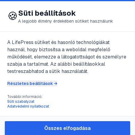
😍 LifePress
Bejelentkezés
Süti beállítások
🍪
A legjobb élmény érdekében sütiket használunk
A LifePress sütiket és hasonló technológiákat
@
djray
használ, hogy biztosítsa a weboldal megfelelő
2011. szeptember 4.
·
3
perc olvasás
működését, elemezze a látogatottságot és személyre
szabja a tartalmat. Az alábbi beállításokkal
Extrém sportágak a
testreszabhatod a sütik használatát.
víz alatt
Részletes beállítások →
További információ:
Süti szabályzat
#
búvárkodás
#
extrém
#
nitrogén
#
sport
Adatvédelmi nyilatkozat
Bár testünk kilencven százalékát víz
Összes elfogadása