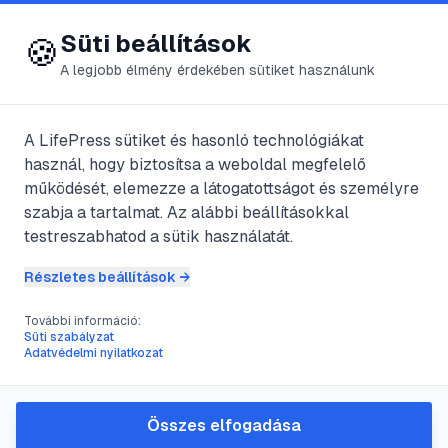
😍 LifePress
Bejelentkezés
Süti beállítások
🍪
A legjobb élmény érdekében sütiket használunk
A LifePress sütiket és hasonló technológiákat
@
Meggie
használ, hogy biztosítsa a weboldal megfelelő
2025. június 24.
·
2
perc olvasás
működését, elemezze a látogatottságot és személyre
szabja a tartalmat. Az alábbi beállításokkal
Fogékonyság
testreszabhatod a sütik használatát.
&#8211; immunitás
Részletes beállítások →
További információ:
Süti szabályzat
#
betegség
#
diftéria
#
járvány
#
kanyaró
Adatvédelmi nyilatkozat
A járványfolyamat akkor marad fenn, ha
Összes elfogadása