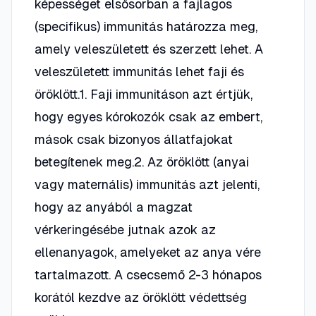
képességet elsősorban a fajlagos
(specifikus) immunitás határozza meg,
amely veleszületett és szerzett lehet. A
veleszületett immunitás lehet faji és
öröklött.1. Faji immunitáson azt értjük,
hogy egyes kórokozók csak az embert,
mások csak bizonyos állatfajokat
betegítenek meg.2. Az öröklött (anyai
vagy maternális) immunitás azt jelenti,
hogy az anyából a magzat
vérkeringésébe jutnak azok az
ellenanyagok, amelyeket az anya vére
tartalmazott. A csecsemő 2-3 hónapos
korától kezdve az öröklött védettség