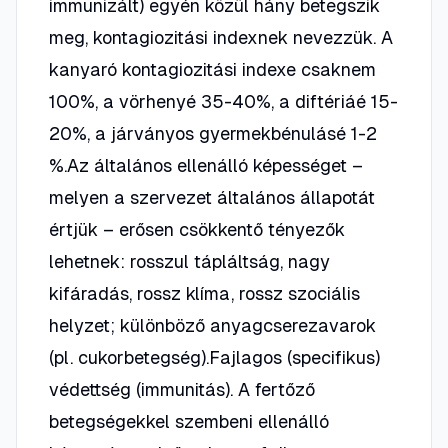
immunizált) egyén közül hány betegszik
meg, kontagiozitási indexnek nevezzük. A
kanyaró kontagiozitási indexe csaknem
100%, a vörhenyé 35-40%, a diftériáé 15-
20%, a járványos gyermekbénulásé 1-2
%.Az általános ellenálló képességet –
melyen a szervezet általános állapotát
értjük – erősen csökkentő tényezők
lehetnek: rosszul tápláltság, nagy
kifáradás, rossz klíma, rossz szociális
helyzet; különböző anyagcserezavarok
(pl. cukorbetegség).Fajlagos (specifikus)
védettség (immunitás). A fertőző
betegségekkel szembeni ellenálló