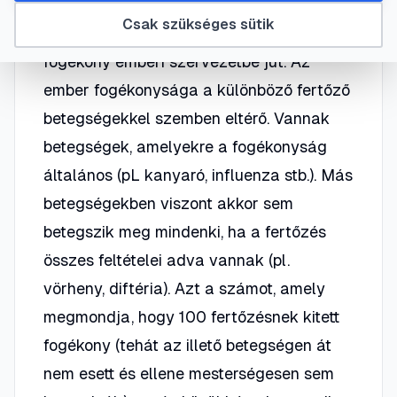
a fertőzőforrásból a külvilágba került
Csak szükséges sütik
kórokozó valamilyen terjedési módon
fogékony emberi szervezetbe jut. Az
ember fogékonysága a különböző fertőző
betegségekkel szemben eltérő. Vannak
betegségek, amelyekre a fogékonyság
általános (pL kanyaró, influenza stb.). Más
betegségekben viszont akkor sem
betegszik meg mindenki, ha a fertőzés
összes feltételei adva vannak (pl.
vörheny, diftéria). Azt a számot, amely
megmondja, hogy 100 fertőzésnek kitett
fogékony (tehát az illető betegségen át
nem esett és ellene mesterségesen sem