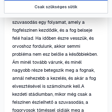
Bizonyára nincs olyan ember aki ne
Csak szükséges sütik
tapasztalta volna még ezt a problémát.A
szuvasodás egy folyamat, amely a
fogfelszínen kezdődik, és a fog belseje
felé halad. Ha időben észre vesszük, és
orvoshoz fordulunk, akkor semmi
probléma nem esz belőle a későbbiekben.
Ám minél tovább várunk, és minél
nagyobb része betegszik meg a fognak,
annál nehezebb a kezelés, és akár a fog
elvesztésével is számolnunk kell.A
kezdeti stádiumban, mikor még csak a
felszínen észlelhető a szuvasodás, a
fogorvosok töméssel oldják meg a