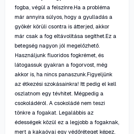
fogba, végül a felszínre.Ha a probléma
már annyira súlyos, hogy a gyulladás a
gyökér körüli csontra is átterjed, akkor
már csak a fog eltávolítása segíthet.Ez a
betegség nagyon jól megelőzhető.
Használjunk fluoridos fogkrémet, és
látogassuk gyakran a fogorvost, még
akkor is, ha nincs panaszunk.Figyeljünk
az étkezési szokásainkra! Itt pedig el kell
oszlatnom egy tévhitet. Mégpedig a
csokoládéról. A csokoládé nem teszi
tönkre a fogakat. Legalábbis az
édességek közül ez a legjobb a fogaknak,
mert a kakaóvaj egy védőréteget képez,