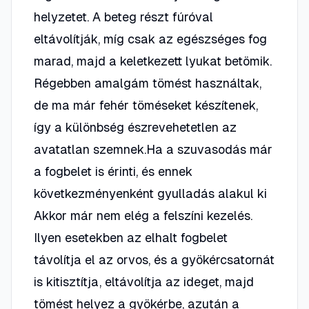
helyzetet. A beteg részt fúróval
eltávolítják, míg csak az egészséges fog
marad, majd a keletkezett lyukat betömik.
Régebben amalgám tömést használtak,
de ma már fehér töméseket készítenek,
így a különbség észrevehetetlen az
avatatlan szemnek.Ha a szuvasodás már
a fogbelet is érinti, és ennek
következményenként gyulladás alakul ki
Akkor már nem elég a felszíni kezelés.
Ilyen esetekben az elhalt fogbelet
távolítja el az orvos, és a gyökércsatornát
is kitisztítja, eltávolítja az ideget, majd
tömést helyez a gyökérbe, azután a