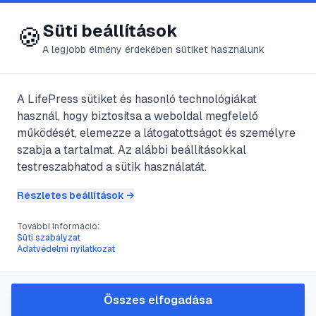
😍 LifePress
Bejelentkezés
Süti beállítások
🍪
A legjobb élmény érdekében sütiket használunk
@
mean
A LifePress sütiket és hasonló technológiákat
2021. január 28.
·
3
perc olvasás
használ, hogy biztosítsa a weboldal megfelelő
működését, elemezze a látogatottságot és személyre
Fogszuvasodás
szabja a tartalmat. Az alábbi beállításokkal
testreszabhatod a sütik használatát.
#
amalgám
#
fogbél
#
fogfelszín
#
gyökér
Részletes beállítások →
További információ:
Süti szabályzat
A fogszuvasodás az leggyakoribb
Adatvédelmi nyilatkozat
fogászati betegség. Sőt a világ egyik
legelterjedtebb betegsége. Bolygónk
Összes elfogadása
lakosságának 95%-át érinti a probléma.