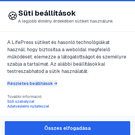
😍 LifePress
Bejelentkezés
Süti beállítások
🍪
A legjobb élmény érdekében sütiket használunk
A LifePress sütiket és hasonló technológiákat
@
hinet
használ, hogy biztosítsa a weboldal megfelelő
2011. szeptember 11.
·
3
perc olvasás
működését, elemezze a látogatottságot és személyre
szabja a tartalmat. Az alábbi beállításokkal
Forma 1-Olasz
testreszabhatod a sütik használatát.
Nagydíj
Részletes beállítások →
További információ:
Süti szabályzat
#
Alonso
#
Button
#
forma1
#
Hamilton
Adatvédelmi nyilatkozat
Újabb Redbull fölény. Nem rég futott le a
Összes elfogadása