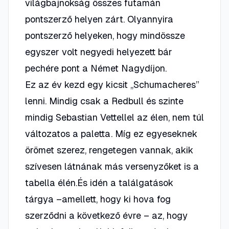
világbajnokság összes futamán
pontszerző helyen zárt. Olyannyira
pontszerző helyeken, hogy mindössze
egyszer volt negyedi helyezett bár
pechére pont a Német Nagydíjon.
Ez az év kezd egy kicsit „Schumacheres”
lenni. Mindig csak a Redbull és szinte
mindig Sebastian Vettellel az élen, nem túl
változatos a paletta. Míg ez egyeseknek
örömet szerez, rengetegen vannak, akik
szívesen látnának más versenyzőket is a
tabella élén.És idén a találgatások
tárgya –amellett, hogy ki hova fog
szerződni a következő évre – az, hogy