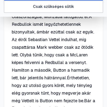
soron következő Formula1-es nagydíj
Csak szükséges sütik
időmérő edzése. A mezőny
Olaszországba, Monzába látogatott el.A
Redbullok ismét legyőzhetetlennek
bizonyultak, ámbár ezúttal csak az egyik.
Az élről Sebastian Vettel indulhat, míg
csapattársa Mark webber csak az ötödik
lett. Olybá tűnik, hogy csak a McLaren
képes felvenni a Redbullal a versenyt.
Hamilton a második, Button a harmadik
lett, bár jelentős hátránnyal.Érthetetlen,
hogy az utolsó gyors körét, mely tényleg
elég gyorsnak tűnt, hogy megverje akár
még Vettelt is Button nem fejezte be.Bár a