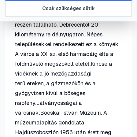
Csak szükséges sütik
Hajdúszoboszló az Alföld északkeleti
részén található, Debrecentől 20
kilométernyire délnyugaton. Népes
településekkel rendelkezett ez a környék.
A város a XX. sz. első harmadáig élte a
földművelő megszokott életét.Kincse a
vidéknek a jó mezőgazdasági
területeken, a gázmezőkön és a
gyógyvízen kívül a bőséges
napfény.Látványosságai a
városnak:Bocskai István Múzeum. A
múzeumalapítás gondolata
Hajdúszoboszlón 1956 után érett meg.