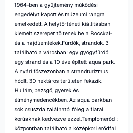
1964-ben a gyűjtemény működési
engedélyt kapott és múzeumi rangra
emelkedett. A helytörténeti kiállításban
kiemelt szerepet töltenek be a Bocskai-
és a hajdúemlékek.Fürdők, strandok. 3
található a városban: egy gyógyfürdő
egy strand és a 10 éve épített aqua park.
A nyári főszezonban a strandturizmus
hódít. 30 hektáros területen fekszik.
Hullám, pezsgő, gyerek és
élménymedencékben. Az aqua parkban
sok csúszda található, főleg a fiatal
korúaknak kedvezve ezzel.Templomerőd :
központban található a középkori erődfal