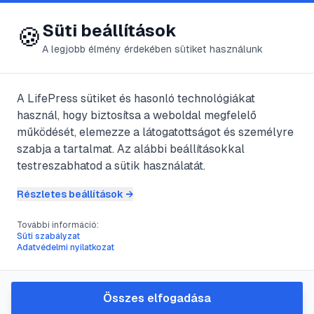
😍 LifePress
Bejelentkezés
Süti beállítások
🍪
A legjobb élmény érdekében sütiket használunk
A LifePress sütiket és hasonló technológiákat
@
staflos
használ, hogy biztosítsa a weboldal megfelelő
2025. február 7.
·
2
perc olvasás
működését, elemezze a látogatottságot és személyre
szabja a tartalmat. Az alábbi beállításokkal
Hajdú-Bihar megye
testreszabhatod a sütik használatát.
&#8211;
Részletes beállítások →
Hajdúszoboszló
További információ:
Süti szabályzat
Adatvédelmi nyilatkozat
#
harang
#
kút
#
nevezetességek
#
strandfürdő
Összes elfogadása