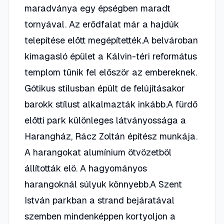
maradványa egy épségben maradt
tornyával. Az erődfalat már a hajdúk
telepítése előtt megépítették.A belvároban
kimagasló épület a Kálvin-téri református
templom tűnik fel először az embereknek.
Gótikus stílusban épült de felújításakor
barokk stílust alkalmazták inkább.A fürdő
előtti park különleges látványossága a
Harangház, Rácz Zoltán építész munkája.
A harangokat alumínium ötvözetböl
állították elö. A hagyományos
harangoknál súlyuk könnyebb.A Szent
István parkban a strand bejáratával
szemben mindenképpen kortyoljon a