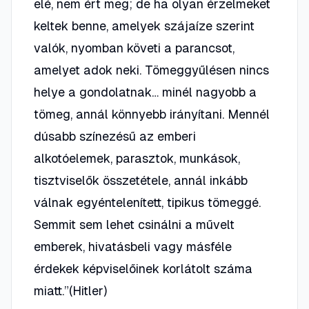
elé, nem ért meg; de ha olyan érzelmeket
keltek benne, amelyek szájaíze szerint
valók, nyomban követi a parancsot,
amelyet adok neki. Tömeggyűlésen nincs
helye a gondolatnak… minél nagyobb a
tömeg, annál könnyebb irányítani. Mennél
dúsabb színezésű az emberi
alkotóelemek, parasztok, munkások,
tisztviselők összetétele, annál inkább
válnak egyéntelenített, tipikus tömeggé.
Semmit sem lehet csinálni a művelt
emberek, hivatásbeli vagy másféle
érdekek képviselőinek korlátolt száma
miatt.”(Hitler)