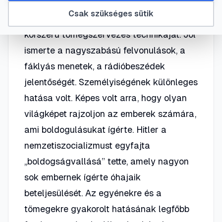
fontosságú újítása volt, hogy átvette és
Csak szükséges sütik
saját céljai szolgálatába állította a
korszerű tömegszervezés technikáját. Jól
ismerte a nagyszabású felvonulások, a
fáklyás menetek, a rádióbeszédek
jelentőségét. Személyiségének különleges
hatása volt. Képes volt arra, hogy olyan
világképet rajzoljon az emberek számára,
ami boldogulásukat ígérte. Hitler a
nemzetiszocializmust egyfajta
„boldogságvallásá” tette, amely nagyon
sok embernek ígérte óhajaik
beteljesülését. Az egyénekre és a
tömegekre gyakorolt hatásának legfőbb