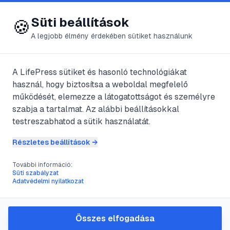
😍 LifePress
Bejelentkezés
Süti beállítások
🍪
A legjobb élmény érdekében sütiket használunk
A LifePress sütiket és hasonló technológiákat
@
seattle
használ, hogy biztosítsa a weboldal megfelelő
2024. október 23.
·
2
perc olvasás
működését, elemezze a látogatottságot és személyre
szabja a tartalmat. Az alábbi beállításokkal
Hitler politikai
testreszabhatod a sütik használatát.
tevékenységei
Részletes beállítások →
További információ:
Süti szabályzat
#
béke
#
fasizmus
#
fejlődés
#
Gazdaság
Adatvédelmi nyilatkozat
Hitler politikai tevékenységének döntő
Összes elfogadása