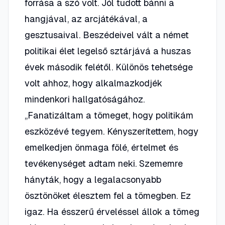
forrása a szó volt. Jól tudott bánni a
hangjával, az arcjátékával, a
gesztusaival. Beszédeivel vált a német
politikai élet legelső sztárjává a huszas
évek második felétől. Különös tehetsége
volt ahhoz, hogy alkalmazkodjék
mindenkori hallgatóságához.
„Fanatizáltam a tömeget, hogy politikám
eszközévé tegyem. Kényszerítettem, hogy
emelkedjen önmaga fölé, értelmet és
tevékenységet adtam neki. Szememre
hányták, hogy a legalacsonyabb
ösztönöket élesztem fel a tömegben. Ez
igaz. Ha ésszerű érveléssel állok a tömeg