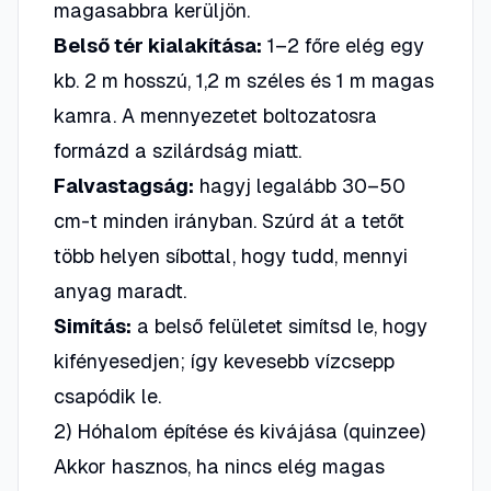
magasabbra kerüljön.
Belső tér kialakítása:
1–2 főre elég egy
kb. 2 m hosszú, 1,2 m széles és 1 m magas
kamra. A mennyezetet
boltozatosra
formázd a szilárdság miatt.
Falvastagság:
hagyj legalább 30–50
cm-t minden irányban. Szúrd át a tetőt
több helyen síbottal, hogy tudd, mennyi
anyag maradt.
Simítás:
a belső felületet simítsd le, hogy
kifényesedjen; így kevesebb vízcsepp
csapódik le.
2) Hóhalom építése és kivájása (quinzee)
Akkor hasznos, ha nincs elég magas