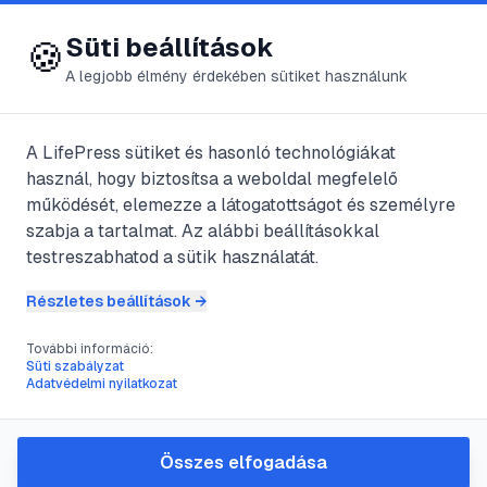
😍 LifePress
Bejelentkezés
Süti beállítások
🍪
A legjobb élmény érdekében sütiket használunk
A LifePress sütiket és hasonló technológiákat
@
Vesta
használ, hogy biztosítsa a weboldal megfelelő
2025. október 11.
·
7
perc olvasás
működését, elemezze a látogatottságot és személyre
szabja a tartalmat. Az alábbi beállításokkal
Hóbarlang építése
testreszabhatod a sütik használatát.
lépésről lépésre:
Részletes beállítások →
meleg menedék a
További információ:
Süti szabályzat
Adatvédelmi nyilatkozat
téli vadonban
Összes elfogadása