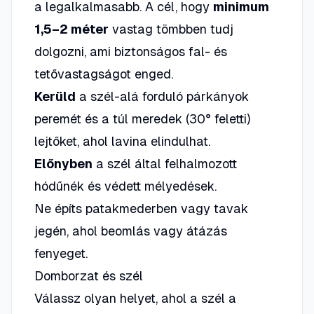
a legalkalmasabb. A cél, hogy
minimum
1,5–2 méter
vastag tömbben tudj
dolgozni, ami biztonságos fal- és
tetővastagságot enged.
Kerüld
a szél-alá forduló párkányok
peremét és a túl meredek (30° feletti)
lejtőket, ahol lavina elindulhat.
Előnyben
a szél által felhalmozott
hódűnék és védett mélyedések.
Ne
építs patakmederben vagy tavak
jegén, ahol beomlás vagy átázás
fenyeget.
Domborzat és szél
Válassz olyan helyet, ahol a szél a