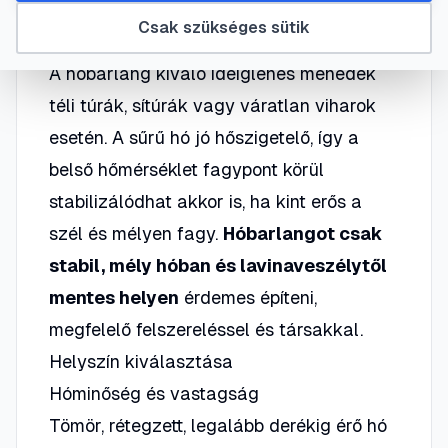
Mikor és miért érdemes hóbarlangot
Csak szükséges sütik
építeni?
A hóbarlang kiváló ideiglenes menedék
téli túrák, sítúrák vagy váratlan viharok
esetén. A sűrű hó jó hőszigetelő, így a
belső hőmérséklet fagypont körül
stabilizálódhat akkor is, ha kint erős a
szél és mélyen fagy.
Hóbarlangot csak
stabil, mély hóban és lavinaveszélytől
mentes helyen
érdemes építeni,
megfelelő felszereléssel és társakkal.
Helyszín kiválasztása
Hóminőség és vastagság
Tömör, rétegzett, legalább derékig érő hó