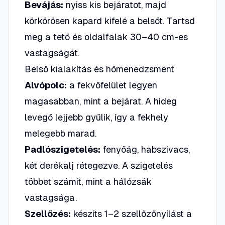
Bevájás:
nyiss kis bejáratot, majd
körkörösen kapard kifelé a belsőt. Tartsd
meg a tető és oldalfalak 30–40 cm-es
vastagságát.
Belső kialakítás és hőmenedzsment
Alvópolc:
a fekvőfelület legyen
magasabban, mint a bejárat. A hideg
levegő lejjebb gyűlik, így a fekhely
melegebb marad.
Padlószigetelés:
fenyőág, habszivacs,
két derékalj rétegezve. A szigetelés
többet számít, mint a hálózsák
vastagsága.
Szellőzés:
készíts 1–2 szellőzőnyílást a