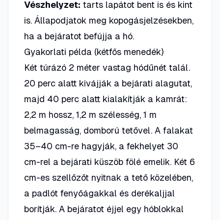
Vészhelyzet:
tarts lapátot bent is és kint
is. Állapodjatok meg kopogásjelzésekben,
ha a bejáratot befújja a hó.
Gyakorlati példa (kétfős menedék)
Két túrázó 2 méter vastag hódűnét talál.
20 perc alatt kivájják a bejárati alagutat,
majd 40 perc alatt kialakítják a kamrát:
2,2 m hossz, 1,2 m szélesség, 1 m
belmagasság, domború tetővel. A falakat
35–40 cm-re hagyják, a fekhelyet 30
cm-rel a bejárati küszöb fölé emelik. Két 6
cm-es szellőzőt nyitnak a tető közelében,
a padlót fenyőágakkal és derékaljjal
borítják. A bejáratot éjjel egy hóblokkal