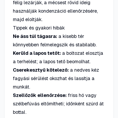
félig lezárják, a mécsest rövid ideig
használják kondenzáció ellenőrzésére,
majd eloltják.
Tippek és gyakori hibák
Ne áss túl tágasra:
a kisebb tér
könnyebben felmelegszik és stabilabb.
Kerüld a lapos tetőt:
a boltozat elosztja
a terhelést; a lapos tető beomolhat.
Cserekesztyű kötelező:
a nedves kéz
fagyási sérülést okozhat és lassítja a
munkát.
Szellőzők ellenőrzése:
friss hó vagy
szélbefúvás eltömítheti; időnként szúrd át
bottal.