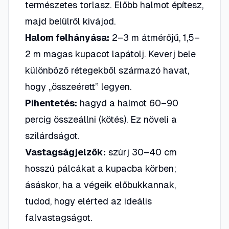
természetes torlasz. Előbb halmot építesz,
majd belülről kivájod.
Halom felhányása:
2–3 m átmérőjű, 1,5–
2 m magas kupacot lapátolj. Keverj bele
különböző rétegekből származó havat,
hogy „összeérett” legyen.
Pihentetés:
hagyd a halmot
60–90
percig
összeállni (kötés). Ez növeli a
szilárdságot.
Vastagságjelzők:
szúrj 30–40 cm
hosszú pálcákat a kupacba körben;
ásáskor, ha a végeik előbukkannak,
tudod, hogy elérted az ideális
falvastagságot.