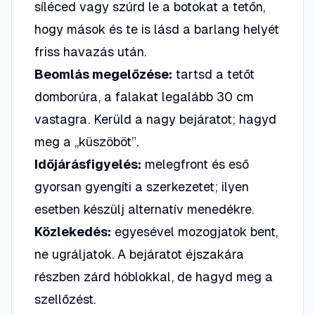
síléced vagy szúrd le a botokat a tetőn,
hogy mások és te is lásd a barlang helyét
friss havazás után.
Beomlás megelőzése:
tartsd a tetőt
domborúra, a falakat legalább 30 cm
vastagra. Kerüld a nagy bejáratot; hagyd
meg a „küszöböt”.
Időjárásfigyelés:
melegfront és eső
gyorsan gyengíti a szerkezetet; ilyen
esetben készülj alternatív menedékre.
Közlekedés:
egyesével mozogjatok bent,
ne ugráljatok. A bejáratot éjszakára
részben zárd hóblokkal, de hagyd meg a
szellőzést.