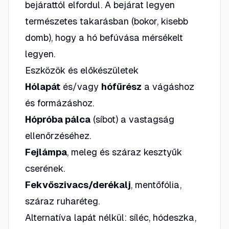
bejárattól elfordul. A bejárat legyen
természetes takarásban (bokor, kisebb
domb), hogy a hó befúvása mérsékelt
legyen.
Eszközök és előkészületek
Hólapát
és/vagy
hófűrész
a vágáshoz
és formázáshoz.
Hópróba pálca
(síbot) a vastagság
ellenőrzéséhez.
Fejlámpa
, meleg és száraz kesztyűk
cserének.
Fekvőszivacs/derékalj
, mentőfólia,
száraz ruharéteg.
Alternatíva lapát nélkül:
síléc, hódeszka,