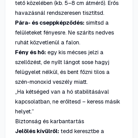
tető közelében (kb. 5–8 cm átmérő). Erős
havazásnál rendszeresen tisztítsd.
Pára- és cseppképződés:
simítsd a
felületeket fényesre. Ne száríts nedves
ruhát közvetlenül a falon.
Fény és hő:
egy kis mécses jelzi a
szellőzést, de
nyílt lángot sose hagyj
felügyelet nélkül
, és bent főzni tilos a
szén-monoxid veszély miatt.
„Ha kétséged van a hó stabilitásával
kapcsolatban, ne erőltesd – keress másik
helyet.”
Biztonság és karbantartás
Jelölés kívülről:
tedd keresztbe a