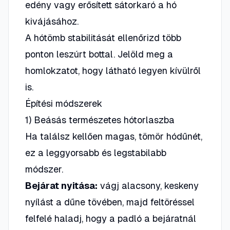
edény vagy erősített sátorkaró a hó
kivájásához.
A hótömb stabilitását ellenőrizd több
ponton leszúrt bottal. Jelöld meg a
homlokzatot, hogy látható legyen kívülről
is.
Építési módszerek
1) Beásás természetes hótorlaszba
Ha találsz kellően magas, tömör hódűnét,
ez a leggyorsabb és legstabilabb
módszer.
Bejárat nyitása:
vágj alacsony, keskeny
nyílást a dűne tövében, majd
feltöréssel
felfelé
haladj, hogy a padló a bejáratnál