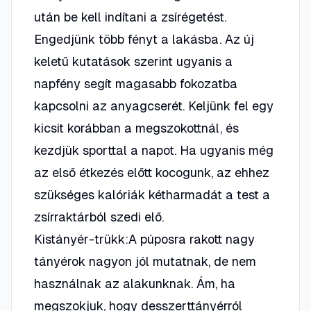
után be kell indítani a zsírégetést.
Engedjünk több fényt a lakásba. Az új
keletű kutatások szerint ugyanis a
napfény segít magasabb fokozatba
kapcsolni az anyagcserét. Keljünk fel egy
kicsit korábban a megszokottnál, és
kezdjük sporttal a napot. Ha ugyanis még
az első étkezés előtt kocogunk, az ehhez
szükséges kalóriák kétharmadát a test a
zsírraktárból szedi elő.
Kistányér-trükk:A púposra rakott nagy
tányérok nagyon jól mutatnak, de nem
használnak az alakunknak. Ám, ha
megszokjuk, hogy desszerttányérról