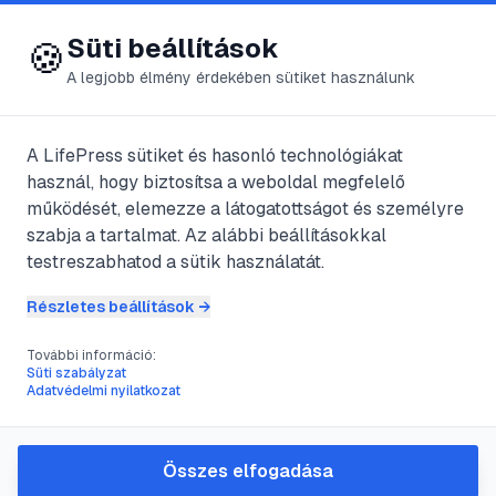
😍 LifePress
Bejelentkezés
Süti beállítások
🍪
A legjobb élmény érdekében sütiket használunk
A LifePress sütiket és hasonló technológiákat
@
shadow
használ, hogy biztosítsa a weboldal megfelelő
2017. augusztus 15.
·
3
perc olvasás
működését, elemezze a látogatottságot és személyre
szabja a tartalmat. Az alábbi beállításokkal
Hogyan fogyjunk le
testreszabhatod a sütik használatát.
Részletes beállítások →
#
életmódváltás
#
ételek
#
kalória
#
mérleg
További információ:
Süti szabályzat
Adatvédelmi nyilatkozat
Lapos has, szép tartás, búcsú a
súlyproblémáktól – gondolkodjunk
Összes elfogadása
életmódváltásban.Hasznos tippek