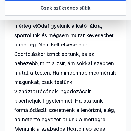
fogyókúrához.
Csak szükséges sütik
Ne álljunk mindennap a
mérlegre!Odafigyelünk a kalóriákra,
sportolunk és mégsem mutat kevesebbet
a mérleg. Nem kell elkeseredni.
Sportoláskor izmot építünk, és ez
nehezebb, mint a zsír, ám sokkal szebben
mutat a testen. Ha mindennap megmérjük
magunkat, csak testünk
vízháztartásának ingadozásait
kísérhetjük figyelemmel. Ha alakunk
formálódását szeretnénk ellenőrizni, elég,
ha hetente egyszer állunk a mérlegre.
Menjünk a szabadba!Rögtön ébredés