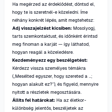
Ha megérzed az érdeklődést, döntsd el,
hogy te is szeretnél-e közeledni. Íme
néhány konkrét lépés, amit megtehetsz:
Adj visszajelzést kicsiben:
Mosolyogj,
tarts szemkontaktust, és időnként érintsd
meg finoman a karját — így láthatod,
hogyan reagál a közeledésre.
Kezdeményezz egy beszélgetést:
Kérdezz vissza személyes témákra
(„Mesélted egyszer, hogy szereted a ...;
hogyan alakult ez?”), és figyeld, mennyire
nyitott a részletek megosztására.
Állíts fel határokat:
Ha az életkor-
különbség jelentős, beszéljetek az