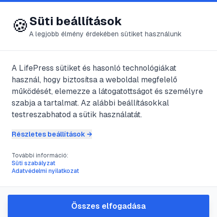
😍 LifePress
Bejelentkezés
Süti beállítások
🍪
A legjobb élmény érdekében sütiket használunk
A LifePress sütiket és hasonló technológiákat
@
hwarscgl
használ, hogy biztosítsa a weboldal megfelelő
2025. október 9.
·
6
perc olvasás
működését, elemezze a látogatottságot és személyre
szabja a tartalmat. Az alábbi beállításokkal
Hogyan ismerd fel,
testreszabhatod a sütik használatát.
ha egy idősebb férfi
Részletes beállítások →
kedvel téged
További információ:
Süti szabályzat
Adatvédelmi nyilatkozat
#
párkapcsolat
#
testbeszéd
#
jelek
#
társkeresés
Összes elfogadása