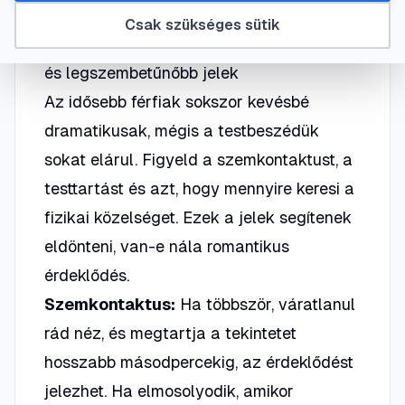
Csak szükséges sütik
Testbeszéd és szemkontaktus — az első
és legszembetűnőbb jelek
Az idősebb férfiak sokszor kevésbé
dramatikusak, mégis a testbeszédük
sokat elárul. Figyeld a szemkontaktust, a
testtartást és azt, hogy mennyire keresi a
fizikai közelséget. Ezek a jelek segítenek
eldönteni, van-e nála romantikus
érdeklődés.
Szemkontaktus:
Ha többször, váratlanul
rád néz, és megtartja a tekintetet
hosszabb másodpercekig, az érdeklődést
jelezhet. Ha elmosolyodik, amikor