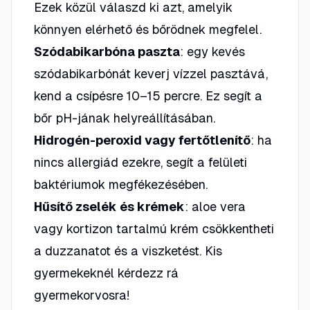
Ezek közül válaszd ki azt, amelyik
könnyen elérhető és bőrödnek megfelel.
Szódabikarbóna paszta
: egy kevés
szódabikarbónát keverj vízzel pasztává,
kend a csípésre 10–15 percre. Ez segít a
bőr pH-jának helyreállításában.
Hidrogén-peroxid vagy fertőtlenítő
: ha
nincs allergiád ezekre, segít a felületi
baktériumok megfékezésében.
Hűsítő zselék és krémek
: aloe vera
vagy kortizon tartalmú krém csökkentheti
a duzzanatot és a viszketést. Kis
gyermekeknél kérdezz rá
gyermekorvosra!