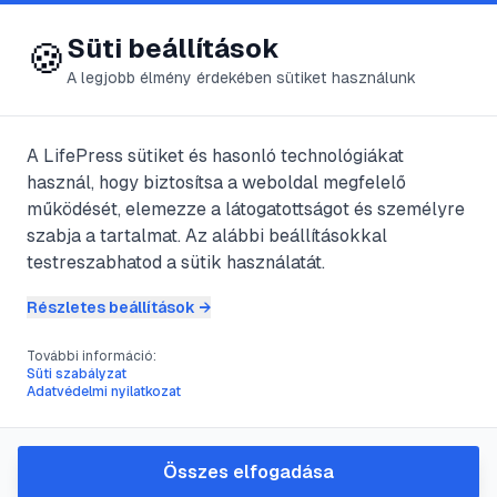
😍 LifePress
Bejelentkezés
Süti beállítások
🍪
A legjobb élmény érdekében sütiket használunk
A LifePress sütiket és hasonló technológiákat
@
Prcsk17
használ, hogy biztosítsa a weboldal megfelelő
2025. október 8.
·
5
perc olvasás
működését, elemezze a látogatottságot és személyre
szabja a tartalmat. Az alábbi beállításokkal
Hogyan kezeld a
testreszabhatod a sütik használatát.
méhcsípés okozta
Részletes beállítások →
duzzanatot:
További információ:
Süti szabályzat
Adatvédelmi nyilatkozat
gyakorlati lépések
és tippek
Összes elfogadása