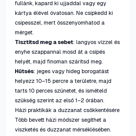
fullánk, kapard ki ujjaddal vagy egy
kártya élével óvatosan.
Ne csipkedd ki
csipesszel, mert összenyomhatod a
mérget
.
Tisztítsd meg a sebet
: langyos vízzel és
enyhe szappannal mosd át a csípés
helyét, majd finoman szárítsd meg.
Hűtsés
: jeges vagy hideg borogatást
helyezz 10–15 percre a területre, majd
tarts 10 perces szünetet, és ismételd
szükség szerint az első 1–2 órában.
Házi praktikák a duzzanat csökkentésére
Több bevett házi módszer segíthet a
viszketés és duzzanat mérséklésében.