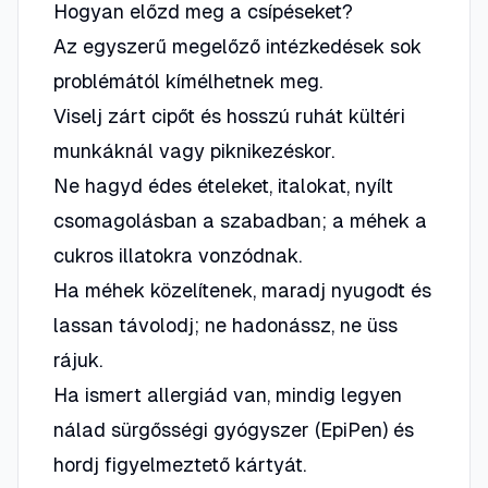
Hogyan előzd meg a csípéseket?
Az egyszerű megelőző intézkedések sok
problémától kímélhetnek meg.
Viselj zárt cipőt és hosszú ruhát kültéri
munkáknál vagy piknikezéskor.
Ne hagyd édes ételeket, italokat, nyílt
csomagolásban a szabadban; a méhek a
cukros illatokra vonzódnak.
Ha méhek közelítenek, maradj nyugodt és
lassan távolodj; ne hadonássz, ne üss
rájuk.
Ha ismert allergiád van, mindig legyen
nálad sürgősségi gyógyszer (EpiPen) és
hordj figyelmeztető kártyát.