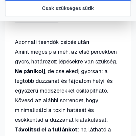
Csak szükséges sütik
#
Méhszúrás
#
Elsősegély
#
Allergia
#
Házi gyógymódok
Azonnali teendők csípés után
Amint megcsíp a méh, az első percekben
gyors, határozott lépésekre van szükség.
Ne pánikolj
, de cselekedj gyorsan: a
legtöbb duzzanat és fájdalom helyi, és
egyszerű módszerekkel csillapítható.
Kövesd az alábbi sorrendet, hogy
minimalizáld a toxin hatását és
csökkentsd a duzzanat kialakulását.
Távolítsd el a fullánkot
: ha látható a