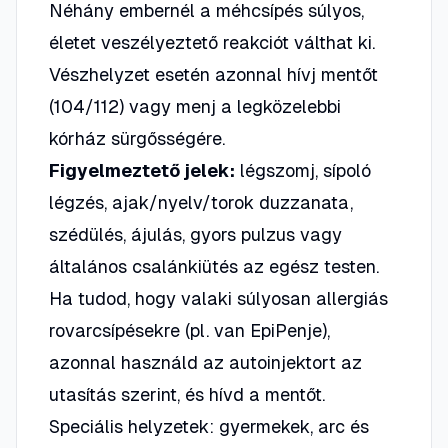
Néhány embernél a méhcsípés súlyos,
életet veszélyeztető reakciót válthat ki.
Vészhelyzet esetén azonnal hívj mentőt
(104/112) vagy menj a legközelebbi
kórház sürgősségére.
Figyelmeztető jelek:
légszomj, sípoló
légzés, ajak/nyelv/torok duzzanata,
szédülés, ájulás, gyors pulzus vagy
általános csalánkiütés az egész testen.
Ha tudod, hogy valaki súlyosan allergiás
rovarcsípésekre (pl. van EpiPenje),
azonnal használd az autoinjektort az
utasítás szerint, és hívd a mentőt.
Speciális helyzetek: gyermekek, arc és