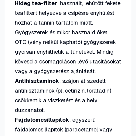
Hideg tea-filter
: használt, lehűtött fekete
teafiltert helyezve a csípésre enyhülést
hozhat a tannin tartalom miatt.
Gyógyszerek és mikor használd őket
OTC (vény nélkül kapható) gyógyszerek
gyorsan enyhíthetik a tüneteket. Mindig
kövesd a csomagoláson lévő utasításokat
vagy a gyógyszerész ajánlását.
Antihisztaminok
: szájon át szedett
antihisztaminok (pl. cetirizin, loratadin)
csökkentik a viszketést és a helyi
duzzanatot.
Fájdalomcsillapítók
: egyszerű
fájdalomcsillapítók (paracetamol vagy