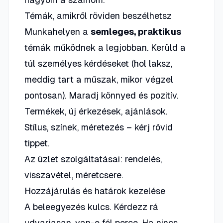
Témák, amikről röviden beszélhetsz
Munkahelyen a
semleges, praktikus
témák működnek a legjobban. Kerüld a
túl személyes kérdéseket (hol laksz,
meddig tart a műszak, mikor végzel
pontosan). Maradj könnyed és pozitív.
Termékek, új érkezések, ajánlások.
Stílus, színek, méretezés – kérj rövid
tippet.
Az üzlet szolgáltatásai: rendelés,
visszavétel, méretcsere.
Hozzájárulás és határok kezelése
A beleegyezés kulcs. Kérdezz rá
udvariasan,
van-e fél perce
. Ha nincs,