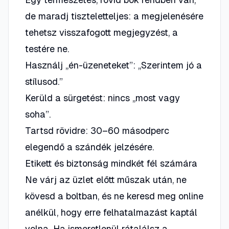
de maradj tiszteletteljes: a megjelenésére
tehetsz
visszafogott
megjegyzést, a
testére ne.
Használj „én-üzeneteket”: „Szerintem jó a
stílusod.”
Kerüld a sürgetést: nincs „most vagy
soha”.
Tartsd rövidre: 30–60 másodperc
elegendő a szándék jelzésére.
Etikett és biztonság mindkét fél számára
Ne várj az üzlet előtt műszak után, ne
kövesd a boltban, és ne keresd meg online
anélkül, hogy erre felhatalmazást kaptál
volna. Ha ismeretlenül rátalálsz a