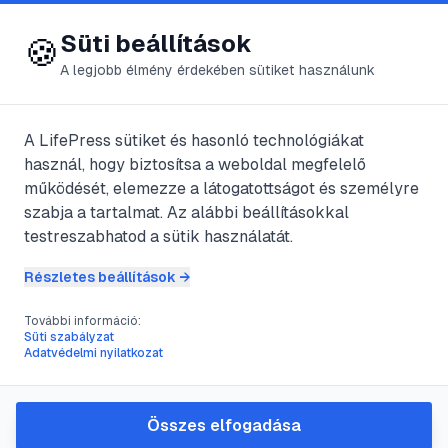
😍 LifePress
Bejelentkezés
Süti beállítások
🍪
A legjobb élmény érdekében sütiket használunk
A LifePress sütiket és hasonló technológiákat
@
FoCenzor
használ, hogy biztosítsa a weboldal megfelelő
2025. október 11.
·
6
perc olvasás
működését, elemezze a látogatottságot és személyre
szabja a tartalmat. Az alábbi beállításokkal
Hogyan közelíts
testreszabhatod a sütik használatát.
meg udvariasan egy
Részletes beállítások →
boltban dolgozó
További információ:
Süti szabályzat
Adatvédelmi nyilatkozat
lányt
Összes elfogadása
#
ismerkedés
#
kommunikáció
#
illem
#
randi