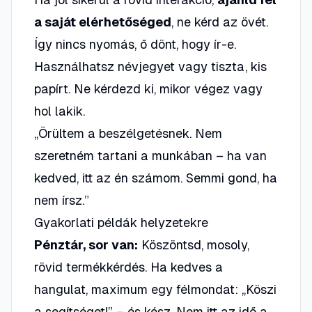
a saját elérhetőséged
, ne kérd az övét.
Így nincs nyomás, ő dönt, hogy ír-e.
Használhatsz névjegyet vagy tiszta, kis
papírt. Ne kérdezd ki, mikor végez vagy
hol lakik.
„Örültem a beszélgetésnek. Nem
szeretném tartani a munkában – ha van
kedved, itt az én számom. Semmi gond, ha
nem írsz.”
Gyakorlati példák helyzetekre
Pénztár, sor van:
Köszöntsd, mosoly,
rövid termékkérdés. Ha kedves a
hangulat, maximum egy félmondat: „Köszi
a segítséget!” – és kész. Nem itt az idő a