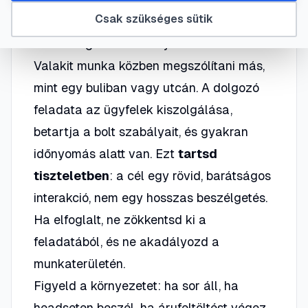
Csak szükséges sütik
Értsd meg a munkahelyi kontextust
Valakit munka közben megszólítani más,
mint egy buliban vagy utcán. A dolgozó
feladata az ügyfelek kiszolgálása,
betartja a bolt szabályait, és gyakran
időnyomás alatt van. Ezt
tartsd
tiszteletben
: a cél egy rövid, barátságos
interakció, nem egy hosszas beszélgetés.
Ha elfoglalt,
ne zökkentsd ki
a
feladatából, és ne akadályozd a
munkaterületén.
Figyeld a környezetet: ha sor áll, ha
headseten beszél, ha árufeltöltést végez