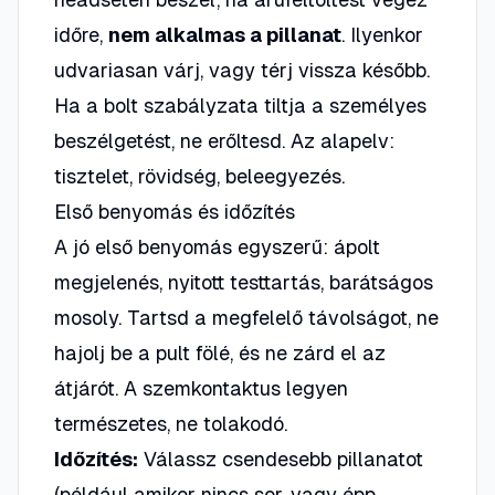
időre,
nem alkalmas a pillanat
. Ilyenkor
udvariasan várj, vagy térj vissza később.
Ha a bolt szabályzata tiltja a személyes
beszélgetést,
ne erőltesd
. Az alapelv:
tisztelet, rövidség, beleegyezés.
Első benyomás és időzítés
A jó első benyomás egyszerű: ápolt
megjelenés, nyitott testtartás, barátságos
mosoly. Tartsd a megfelelő távolságot, ne
hajolj be a pult fölé, és ne zárd el az
átjárót. A szemkontaktus legyen
természetes, ne tolakodó.
Időzítés:
Válassz csendesebb pillanatot
(például amikor nincs sor, vagy épp