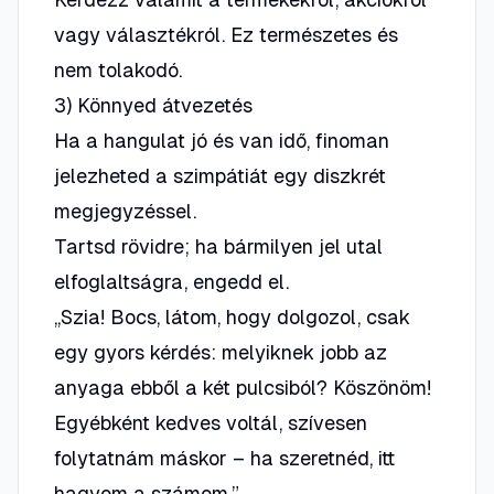
vagy választékról. Ez természetes és
nem tolakodó.
3) Könnyed átvezetés
Ha a hangulat jó és van idő, finoman
jelezheted a szimpátiát egy
diszkrét
megjegyzéssel.
Tartsd rövidre; ha bármilyen jel utal
elfoglaltságra, engedd el.
„Szia! Bocs, látom, hogy dolgozol, csak
egy gyors kérdés: melyiknek jobb az
anyaga ebből a két pulcsiból? Köszönöm!
Egyébként kedves voltál, szívesen
folytatnám máskor – ha szeretnéd,
itt
hagyom a számom
.”