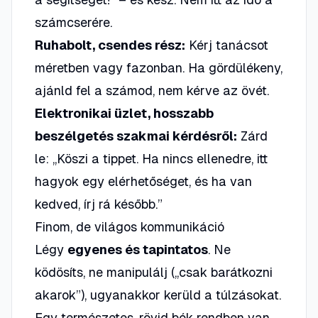
számcserére.
Ruhabolt, csendes rész:
Kérj tanácsot
méretben vagy fazonban. Ha gördülékeny,
ajánld fel a számod,
nem kérve az övét
.
Elektronikai üzlet, hosszabb
beszélgetés szakmai kérdésről:
Zárd
le: „Köszi a tippet. Ha nincs ellenedre, itt
hagyok egy elérhetőséget, és ha van
kedved, írj rá később.”
Finom, de világos kommunikáció
Légy
egyenes és tapintatos
. Ne
ködösíts, ne manipulálj („csak barátkozni
akarok”), ugyanakkor kerüld a túlzásokat.
Egy természetes, rövid bók rendben van,