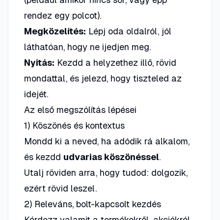
rendez egy polcot).
Megközelítés:
Lépj oda oldalról, jól
láthatóan, hogy ne ijedjen meg.
Nyitás:
Kezdd a helyzethez illő, rövid
mondattal, és jelezd, hogy tiszteled az
idejét.
Az első megszólítás lépései
1) Köszönés és kontextus
Mondd ki a neved, ha adódik rá alkalom,
és kezdd
udvarias köszönéssel
.
Utalj röviden arra, hogy tudod: dolgozik,
ezért rövid leszel.
2) Releváns, bolt-kapcsolt kezdés
Kérdezz valamit a termékekről, akciókról