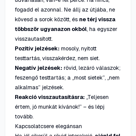
fogadd el azonnal. Ne állj az útjába, ne
kövesd a sorok között, és
ne térj vissza
többször ugyanazon okból
, ha egyszer
visszautasított.
Pozitív jelzések:
mosoly, nyitott
testtartás, visszakérdez, nem siet.
Negatív jelzések:
rövid, lezáró válaszok;
feszengő testtartás; a „most sietek”, „nem
alkalmas” jelzések.
Reakció visszautasításra:
„Teljesen
értem, jó munkát kívánok!” – és lépj
tovább.
Kapcsolatcsere elegánsan
Ha jól sikerül a rövid interakció,
ajánld fel