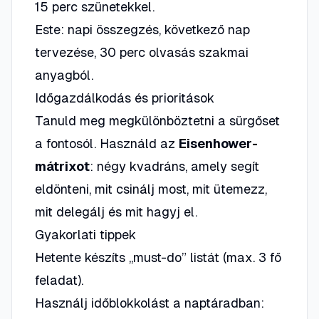
15 perc szünetekkel.
Este: napi összegzés, következő nap
tervezése, 30 perc olvasás szakmai
anyagból.
Időgazdálkodás és prioritások
Tanuld meg megkülönböztetni a sürgőset
a fontosól. Használd az
Eisenhower-
mátrixot
: négy kvadráns, amely segít
eldönteni, mit csinálj most, mit ütemezz,
mit delegálj és mit hagyj el.
Gyakorlati tippek
Hetente készíts „must-do” listát (max. 3 fő
feladat).
Használj időblokkolást a naptáradban: