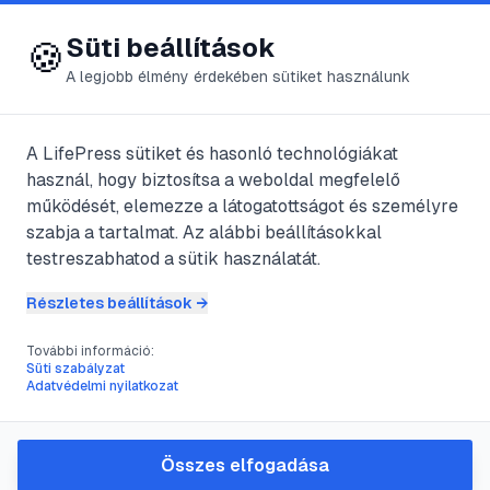
😍 LifePress
Bejelentkezés
Süti beállítások
🍪
A legjobb élmény érdekében sütiket használunk
A LifePress sütiket és hasonló technológiákat
@
KossuthLajos
használ, hogy biztosítsa a weboldal megfelelő
2025. október 9.
·
6
perc olvasás
működését, elemezze a látogatottságot és személyre
szabja a tartalmat. Az alábbi beállításokkal
Hogyan legyél
testreszabhatod a sütik használatát.
sikeres: gyakorlati,
Részletes beállítások →
lépésről lépésre
További információ:
Süti szabályzat
Adatvédelmi nyilatkozat
útmutató
Összes elfogadása