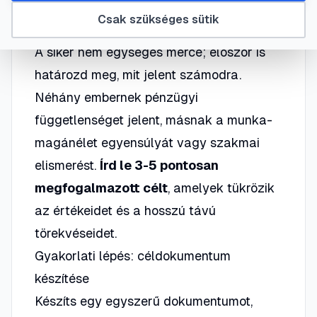
Mit jelent a siker — saját definíciód
Csak szükséges sütik
meghatározása
A siker nem egységes mérce; először is
határozd meg, mit jelent számodra.
Néhány embernek pénzügyi
függetlenséget jelent, másnak a munka-
magánélet egyensúlyát vagy szakmai
elismerést.
Írd le 3-5 pontosan
megfogalmazott célt
, amelyek tükrözik
az értékeidet és a hosszú távú
törekvéseidet.
Gyakorlati lépés: céldokumentum
készítése
Készíts egy egyszerű dokumentumot,