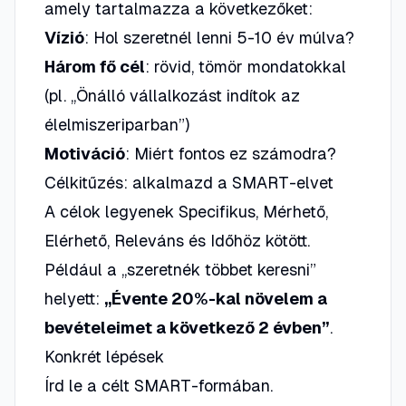
amely tartalmazza a következőket:
Vízió
: Hol szeretnél lenni 5-10 év múlva?
Három fő cél
: rövid, tömör mondatokkal
(pl. „Önálló vállalkozást indítok az
élelmiszeriparban”)
Motiváció
: Miért fontos ez számodra?
Célkitűzés: alkalmazd a SMART-elvet
A célok legyenek
Specifikus
,
Mérhető
,
Elérhető
,
Releváns
és
Időhöz kötött
.
Például a „szeretnék többet keresni”
helyett:
„Évente 20%-kal növelem a
bevételeimet a következő 2 évben”
.
Konkrét lépések
Írd le a célt SMART-formában.