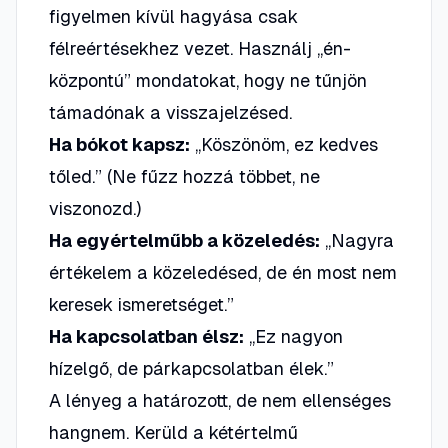
figyelmen kívül hagyása csak
félreértésekhez vezet. Használj „én-
központú” mondatokat, hogy ne tűnjön
támadónak a visszajelzésed.
Ha bókot kapsz:
„Köszönöm, ez kedves
tőled.”
(Ne fűzz hozzá többet, ne
viszonozd.)
Ha egyértelműbb a közeledés:
„Nagyra
értékelem a közeledésed, de én most nem
keresek ismeretséget.”
Ha kapcsolatban élsz:
„Ez nagyon
hízelgő, de párkapcsolatban élek.”
A lényeg a határozott, de nem ellenséges
hangnem. Kerüld a kétértelmű