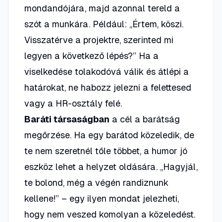
mondandójára, majd azonnal tereld a
szót a munkára. Például:
„Értem, köszi.
Visszatérve a projektre, szerinted mi
legyen a következő lépés?”
Ha a
viselkedése tolakodóvá válik és átlépi a
határokat, ne habozz jelezni a felettesed
vagy a HR-osztály felé.
Baráti társaságban
a cél a barátság
megőrzése. Ha egy barátod közeledik, de
te nem szeretnél tőle többet, a humor jó
eszköz lehet a helyzet oldására.
„Hagyjál,
te bolond, még a végén randiznunk
kellene!”
– egy ilyen mondat jelezheti,
hogy nem veszed komolyan a közeledést.