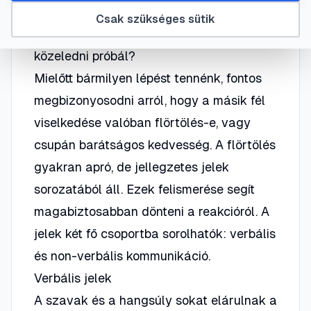
Csak szükséges sütik
A flört jeleinek felismerése: Valóban
közeledni próbál?
Mielőtt bármilyen lépést tennénk, fontos
megbizonyosodni arról, hogy a másik fél
viselkedése valóban flörtölés-e, vagy
csupán barátságos kedvesség. A flörtölés
gyakran apró, de jellegzetes jelek
sorozatából áll. Ezek felismerése segít
magabiztosabban dönteni a reakcióról. A
jelek két fő csoportba sorolhatók: verbális
és non-verbális kommunikáció.
Verbális jelek
A szavak és a hangsúly sokat elárulnak a