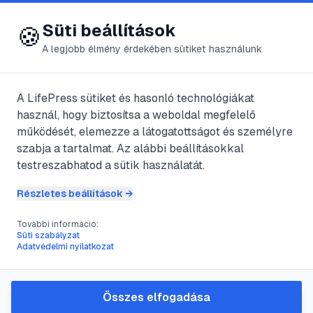
😍 LifePress
Bejelentkezés
Süti beállítások
🍪
A legjobb élmény érdekében sütiket használunk
A LifePress sütiket és hasonló technológiákat
@
Mali
használ, hogy biztosítsa a weboldal megfelelő
2025. október 12.
·
7
perc olvasás
működését, elemezze a látogatottságot és személyre
szabja a tartalmat. Az alábbi beállításokkal
Hogyan reagáljunk
testreszabhatod a sütik használatát.
egy férfi flörtjére:
Részletes beállítások →
Útmutató nőknek
További információ:
Süti szabályzat
Adatvédelmi nyilatkozat
#
flörtölés
#
párkapcsolat
#
kommunikáció
#
randizás
Összes elfogadása