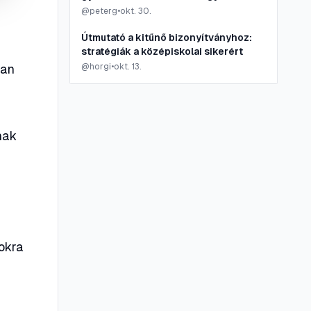
edzésére
@
peterg
•
okt. 30.
Útmutató a kitűnő bizonyítványhoz:
stratégiák a középiskolai sikerért
san
@
horgi
•
okt. 13.
nak
gokra