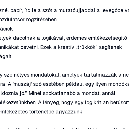
nél papír, írd le a szót a mutatóujjaddal a levegőbe 
ozdulatsor rögzítésében.
ációk
lyek dacolnak a logikával, érdemes emlékezetsegítő
ikákat bevetni. Ezek a kreatív „trükkök” segítenek
ágait.
agy személyes mondatokat, amelyek tartalmazzák a n
ára. A 'muszáj' szó esetében például egy ilyen mondók
uldoznia
j
ó.”
Minél szokatlanabb a mondat, annál
kezetünkben. A lényeg, hogy egy logikátlan betűsor
emlékezetes történetbe ágyazzunk.