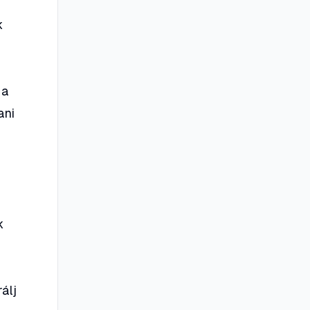
k
 a
ani
k
álj