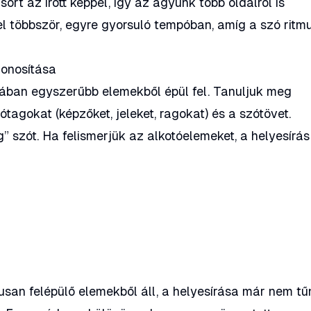
ort az írott képpel, így az agyunk több oldalról is
el többször, egyre gyorsuló tempóban, amíg a szó ritm
zonosítása
ában egyszerűbb elemekből épül fel. Tanuljuk meg
tótagokat (képzőket, jeleket, ragokat) és a szótövet.
g”
szót. Ha felismerjük az alkotóelemeket, a helyesírás
kusan felépülő elemekből áll, a helyesírása már nem tű