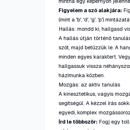
mintha egy képernyőn jelenne 
Figyelem a szó alakjára:
Fig
(mint a 'b', 'd', 'g', 'p') mintázatá
Hallás: mondd ki, hallgasd vi
A hallás útján történő tanulá
szót, majd betűzzük le. A han
minden egyes karaktert. Vegy
hallgassuk vissza néhányszo
házimunka közben.
Mozgás: az aktív tanulás
A kinesztetikus, vagyis mozg
segítségül. A kézzel írás sokk
egyedi, komplex mozgássoroz
Írd le többször:
Fogj egy toll