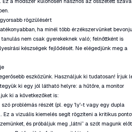
. Ez a módszer különösen hasznos az összetett szava
ben.
gyorsabb rögzülésért
hatékonyabban, ha minél több érzékszervünket bevonj
 tanulás nem csak gyerekeknek való; felnőttként is
elyesírási készségek fejlődését. Ne elégedjünk meg a
je
egerősebb eszközünk. Használjuk ki tudatosan! Írjuk l
együk ki egy jól látható helyre: a hűtőre, a monitor
juk ki a következőket is:
a szó problémás részét (pl. egy 'ly'-t vagy egy dupla
 Ez a vizuális kiemelés segít rögzíteni a kritikus ponto
zemünket, és próbáljuk meg „látni” a szót magunk előtt