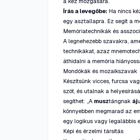
a kéz mozgására.
Írás a levegőbe:
Ha nincs kéz
egy asztallapra. Ez segít a m
Memóriatechnikák és asszoci
A legnehezebb szavakra, ame
technikákat, azaz mnemotechn
áthidalni a memória hiányoss
Mondókák és mozaikszavak
Készítsünk vicces, furcsa v
szót, és utalnak a helyesírás
segíthet:
„A
musz
tángnak
áj
könnyebben megmarad az emlé
egy logikus vagy legalábbis 
Képi és érzelmi társítás