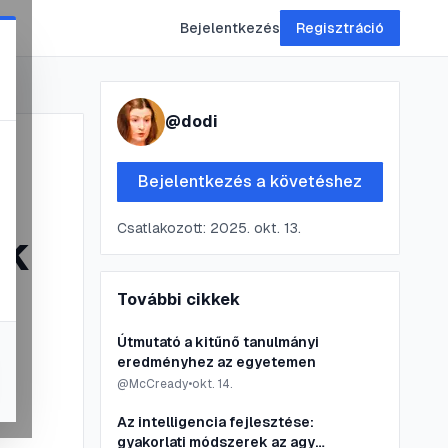
Bejelentkezés
Regisztráció
@
dodi
Bejelentkezés a követéshez
Csatlakozott:
2025. okt. 13.
ak
További cikkek
Útmutató a kitűnő tanulmányi
eredményhez az egyetemen
@
McCready
•
okt. 14.
Az intelligencia fejlesztése:
gyakorlati módszerek az agy