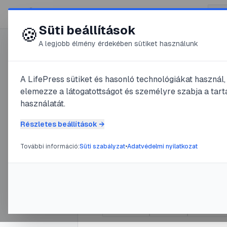
😍 LifePress
Süti beállítások
🍪
A legjobb élmény érdekében sütiket használunk
0
A LifePress sütiket és hasonló technológiákat használ
@
dodi
elemezze a látogatottságot és személyre szabja a tarta
2025. október 13.
·
8
perc olva
használatát.
Hogyan ta
Részletes beállítások →
helyesírás
További információ:
Süti szabályzat
•
Adatvédelmi nyilatkozat
hatékony
#
helyesírás
#
tanulás
#
nyelvtan