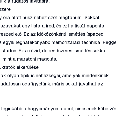
lik a tudatos javításra.
szere
y óra alatt húsz nehéz szót megtanulni. Sokkal
zavakat egy listára írod, és ezt a listát naponta
veszed elő. Ez az időközönkénti ismétlés (spaced
az egyik leghatékonyabb memorizálási technika. Regge
listádon. Ez a rövid, de rendszeres ismétlés sokkal
 mint a maratoni magolás.
uktatók elkerülése
ak olyan tipikus nehézségei, amelyek mindenkinek
 tudatosan odafigyelünk, máris sokat javulhat az
se leginkább a hagyományon alapul, nincsenek kőbe vés