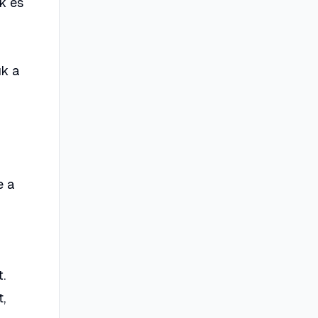
k és
uk a
e a
t.
,