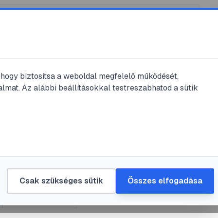
, hogy biztosítsa a weboldal megfelelő működését,
lmat. Az alábbi beállításokkal testreszabhatod a sütik
sás
nuljuk meg a szav
át gyorsan és
an
Csak szükséges sütik
Összes elfogadása
#
szókincsfejlesztés