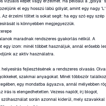
s vizuális képet vagy érzelmet. Ha például a
„gólya”
s
épzeljünk el egy hosszú lábú gólyát, amint egy nagy 'L'
l. Az érzelmi töltet is sokat segít: ha egy szó egy szép
yesírását is könnyebben megjegyezzük.
zerepe
talanok maradnak rendszeres gyakorlás nélkül. A
nt egy izom: minél többet használjuk, annál erősebb le
edjünk az aktív használatra.
helyesírás fejlesztésének a rendszeres olvasás. Olva
gcikkeket, szakmai anyagokat. Minél többször találkoz
zegében, egy mondatba ágyazva, annál mélyebben rö
z írás is elengedhetetlen. Vezess naplót, írj blogot,
v szóhasználat során azonnal kiderül, mely szavakkal