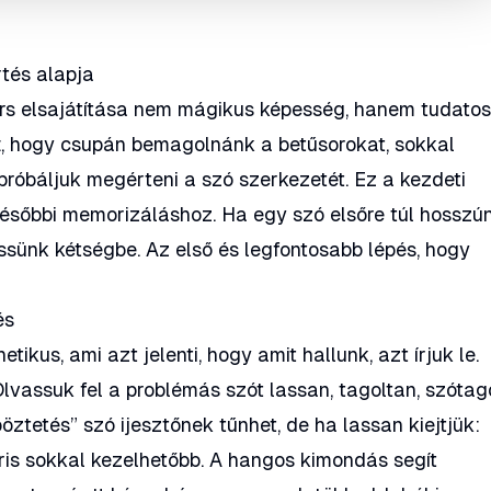
tés alapja
rs elsajátítása nem mágikus képesség, hanem tudato
tt, hogy csupán bemagolnánk a betűsorokat, sokkal
róbáljuk megérteni a szó szerkezetét. Ez a kezdeti
későbbi memorizáláshoz. Ha egy szó elsőre túl hosszú
ssünk kétségbe. Az első és legfontosabb lépés, hogy
és
ikus, ami azt jelenti, hogy amit hallunk, azt írjuk le.
Olvassuk fel a problémás szót lassan, tagoltan, szóta
öztetés”
szó ijesztőnek tűnhet, de ha lassan kiejtjük:
ris sokkal kezelhetőbb. A hangos kimondás segít