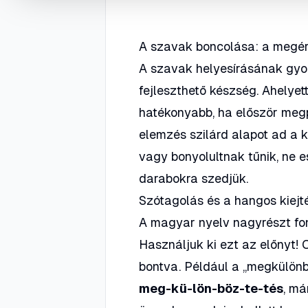
A szavak boncolása: a megér
A szavak helyesírásának gyo
fejleszthető készség. Ahelye
hatékonyabb, ha először megp
elemzés szilárd alapot ad a 
vagy bonyolultnak tűnik, ne e
darabokra szedjük.
Szótagolás és a hangos kiejt
A magyar nyelv nagyrészt fonet
Használjuk ki ezt az előnyt! 
bontva. Például a
„megkülönb
meg-kü-lön-böz-te-tés
, má