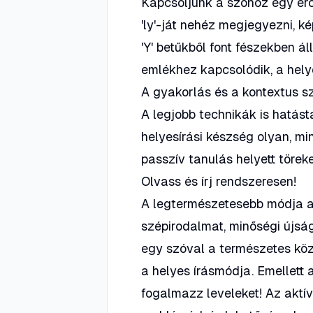
Kapcsoljunk a szóhoz egy erő
'ly'-ját nehéz megjegyezni, k
'Y' betűkből font fészekben ál
emlékhez kapcsolódik, a hel
A gyakorlás és a kontextus s
A legjobb technikák is hatás
helyesírási készség olyan, mi
passzív tanulás helyett törek
Olvass és írj rendszeresen!
A legtermészetesebb módja a 
szépirodalmat, minőségi újsá
egy szóval a természetes kö
a helyes írásmódja. Emellett a
fogalmazz leveleket! Az aktí