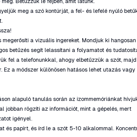
meg. Betűzzük le fejben, amit látunk.
yeljük meg a szó kontúrját, a fel- és lefelé nyúló betű
t.
ssza!
s megerősíti a vizuális ingereket. Mondjuk ki hangosan
gos betűzés segít lelassítani a folyamatot és tudatosít
ük fel a telefonunkkal, ahogy elbetűzzük a szót, majd
r. Ez a módszer különösen hatásos lehet utazás vagy
áson alapuló tanulás során az izommemóriánkat hívju
al jobban rögzíti az információt, mint a gépelés, mert
atot igényel.
at és papírt, és írd le a szót 5-10 alkalommal. Koncentr