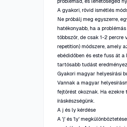
problémád, és lehetőséged nyí
A gyakori, rövid ismétlés mód
Ne próbálj meg egyszerre, eg
hatékonyabb, ha a problémás s
többször, de csak 1-2 percre 
repetition) módszere, amely 
ebédidőben és este fuss át a 
tartósabb tudást eredményez,
Gyakori magyar helyesírási b
Vannak a magyar helyesírásn
fejtörést okoznak. Ha ezekre
íráskészségünk.
A j és ly kérdése
A 'j' és 'ly' megkülönbözteté