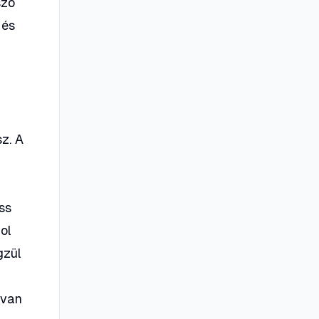
zó
 és
sz. A
ss
ol
gzül
 van