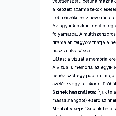
véletlenszerű betűhalmaznak
a képzett származékok eseté
Több érzékszerv bevonása a 
Az agyunk akkor tanul a leg
folyamatba. A multiszenzoros
drámaian felgyorsíthatja a h
puszta olvasással!
Látás: a vizuális memória ere
A vizuális memória az egyik l
nehéz szót egy papírra, majd t
szélére vagy a tükörre. Próbál
Színek használata:
Írjuk le 
mássalhangzót) eltérő színnel.
Mentális kép:
Csukjuk be a s