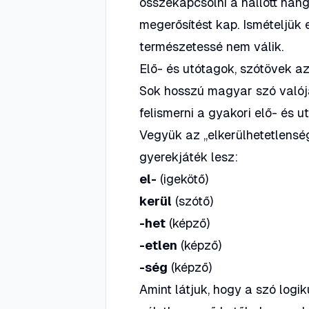
összekapcsolni a hallott hangs
megerősítést kap. Ismételjük 
természetessé nem válik.
Elő- és utótagok, szótövek a
Sok hosszú magyar szó valój
felismerni a gyakori elő- és u
Vegyük az
„elkerülhetetlensé
gyerekjáték lesz:
el-
(igekötő)
kerül
(szótő)
-het
(képző)
-etlen
(képző)
-ség
(képző)
Amint látjuk, hogy a szó logi