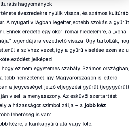
ulturális hagyományok
rténete évezredekre nyúlik vissza, és számos kultúrá
bír. A nyugati világban legelterjedtebb szokás a gyűrű
ni. Ennek eredete egy ókori római hiedelemre, a
„vena
nája” legendájára vezethető vissza. Úgy tartották, ho
tlenül a szívhez vezet, így a gyűrű viselése ezen az u
köteleződést jelképezi.
, hogy ez nem egyetemes szabály. Számos országban
a több nemzeténél, így Magyarországon is, eltérő
n a jegyességet jelző eljegyzési gyűrűt (jegygyűrűt
ján viseli a menyasszony. Az esküvői szertartást
ely a házasságot szimbolizálja – a
jobb kéz
 több lehetőség is van:
jobb kézre, a karikagyűrű alá vagy fölé.