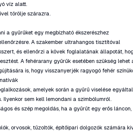
ó víz alatt.
el törölje szárazra.
nni a gyűrűket egy megbízható ékszerészhez
 ellenőrzésre. A szakember ultrahangos tisztítóval
kszert, és ellenőrzi a kövek foglalatának állapotát, ho
sztést. A fehérarany gyűrűk esetében szükség lehet 
jítására is, hogy visszanyerjék ragyogó fehér színüke
rnatívák
glalkozások, amelyek során a gyűrű viselése egyálta
. Ilyenkor sem kell lemondani a szimbólumról.
ágos és szép megoldás, ha a gyűrűt egy erős láncon,
lók, orvosok, tűzoltók, építőipari dolgozók számára ki