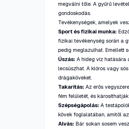
megválni tőle. A gyűrű levéte
gondoskodás.
Tevékenységek, amelyek vesz
Sport és fizikai munka:
Edző
fizikai tevékenység során a 
pedig meglazulhat. Emellett s
Úszás:
A hideg víz hatására 
lecsúszhat. A klóros vagy sós
drágaköveket.
Takarítás:
Az erős vegyszere
fém felületét, és károsíthatjá
Szépségápolás:
A testápoló
kövek foglalatában, amitől az 
Alvás:
Bár sokan sosem veszi