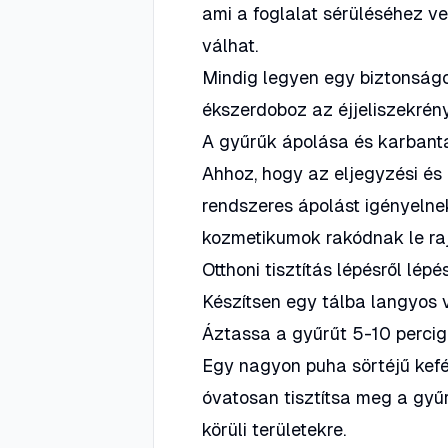
ami a foglalat sérüléséhez v
válhat.
Mindig legyen egy biztonságo
ékszerdoboz az éjjeliszekrény
A gyűrűk ápolása és karbant
Ahhoz, hogy az eljegyzési és
rendszeres ápolást igényelnek
kozmetikumok rakódnak le raj
Otthoni tisztítás lépésről lépé
Készítsen egy tálba langyos 
Áztassa a gyűrűt 5-10 percig
Egy nagyon puha sörtéjű kefév
óvatosan tisztítsa meg a gyűrű
körüli területekre.