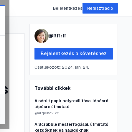
Bejelentkezés
Regisztráció
@
Rffrff
Bejelentkezés a követéshez
Csatlakozott:
2024. jan. 24.
és
További cikkek
A sérült papír helyreállítása: lépésről
lépésre útmutató
@
arqe
•
nov. 25.
A Scrabble mesterfogásai: útmutató
kezdőknek és haladóknak