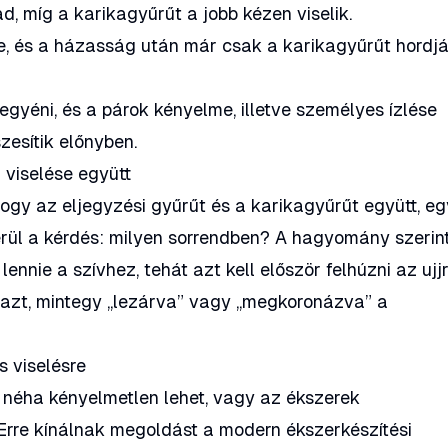
, míg a karikagyűrűt a jobb kézen viselik.
e, és a házasság után már csak a karikagyűrűt hordj
gyéni, és a párok kényelme, illetve személyes ízlése
zesítik előnyben.
 viselése együtt
ogy az eljegyzési gyűrűt és a karikagyűrűt együtt, eg
merül a kérdés: milyen sorrendben? A hagyomány szerin
ennie a szívhez, tehát azt kell először felhúzni az ujjr
i azt, mintegy „lezárva” vagy „megkoronázva” a
 viselésre
e néha kényelmetlen lehet, vagy az ékszerek
Erre kínálnak megoldást a modern ékszerkészítési