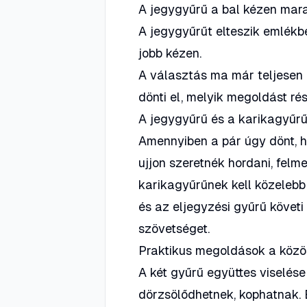
A jegygyűrű a bal kézen marad
A jegygyűrűt elteszik emlékb
jobb kézen.
A választás ma már teljesen e
dönti el, melyik megoldást rés
A jegygyűrű és a karikagyűrű
Amennyiben a pár úgy dönt, h
ujjon szeretnék hordani, fel
karikagyűrűnek kell közelebb l
és az eljegyzési gyűrű követ
szövetséget.
Praktikus megoldások a közös
A két gyűrű együttes viselés
dörzsölődhetnek, kophatnak. 