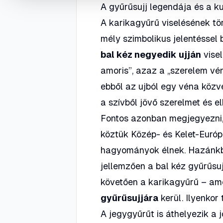
A gyűrűsujj legendája és a k
A karikagyűrű viselésének tö
mély szimbolikus jelentéssel 
bal kéz negyedik ujján
visel
amoris”
, azaz a „szerelem vé
ebből az ujból egy véna közve
a szívből jövő szerelmet és el
Fontos azonban megjegyezni
köztük Közép- és Kelet-Európ
hagyományok élnek. Hazánkba
jellemzően a bal kéz gyűrűsuj
követően a karikagyűrű – am
gyűrűsujjára
kerül. Ilyenkor
A jegygyűrűt is áthelyezik a 