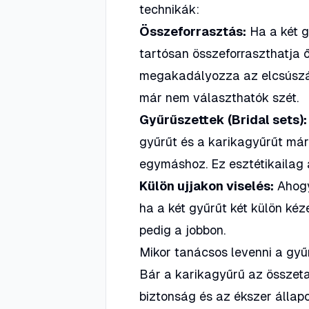
technikák:
Összeforrasztás:
Ha a két g
tartósan összeforraszthatja ő
megakadályozza az elcsúszás
már nem választhatók szét.
Gyűrűszettek (Bridal sets):
gyűrűt és a karikagyűrűt már
egymáshoz. Ez esztétikailag
Külön ujjakon viselés:
Ahogy
ha a két gyűrűt két külön kéz
pedig a jobbon.
Mikor tanácsos levenni a gyű
Bár a karikagyűrű az összeta
biztonság és az ékszer álla