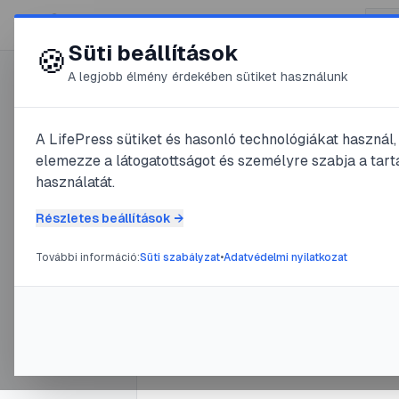
😍 LifePress
Süti beállítások
🍪
A legjobb élmény érdekében sütiket használunk
0
A LifePress sütiket és hasonló technológiákat használ
@
Rffrff
elemezze a látogatottságot és személyre szabja a tarta
2025. október 13.
·
7
perc olva
használatát.
Hogyan vi
Részletes beállítások →
és a karik
További információ:
Süti szabályzat
•
Adatvédelmi nyilatkozat
hagyomán