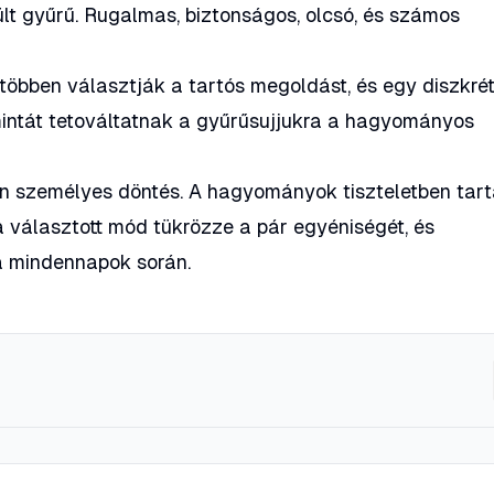
zült gyűrű. Rugalmas, biztonságos, olcsó, és számos
többen választják a tartós megoldást, és egy diszkré
intát tetováltatnak a gyűrűsujjukra a hagyományos
en személyes döntés. A hagyományok tiszteletben tar
a választott mód tükrözze a pár egyéniségét, és
a mindennapok során.