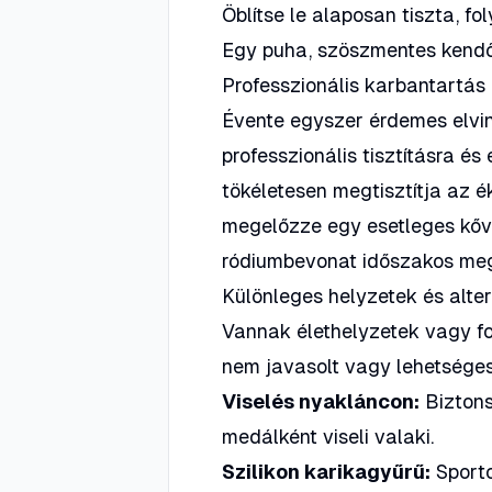
Öblítse le alaposan tiszta, foly
Egy puha, szöszmentes kendőv
Professzionális karbantartás
Évente egyszer érdemes elvi
professzionális tisztításra és
tökéletesen megtisztítja az é
megelőzze egy esetleges kőve
ródiumbevonat időszakos megú
Különleges helyzetek és alte
Vannak élethelyzetek vagy fo
nem javasolt vagy lehetséges
Viselés nyakláncon:
Biztons
medálként viseli valaki.
Szilikon karikagyűrű:
Sporto