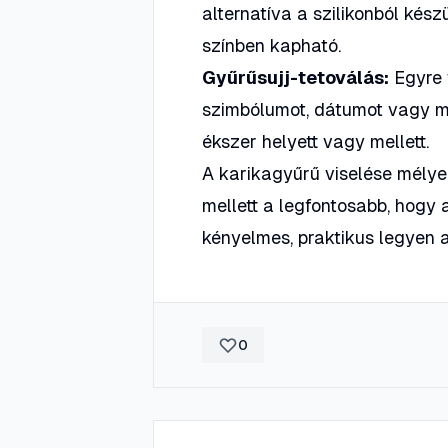
alternatíva a szilikonból kés
színben kapható.
Gyűrűsujj-tetoválás:
Egyre 
szimbólumot, dátumot vagy m
ékszer helyett vagy mellett.
A karikagyűrű viselése mély
mellett a legfontosabb, hogy 
kényelmes, praktikus legyen 
0