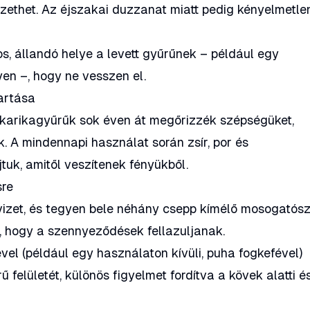
ezethet. Az éjszakai duzzanat miatt pedig kényelmetle
s, állandó helye a levett gyűrűnek – például egy
en –, hogy ne vesszen el.
artása
 karikagyűrűk sok éven át megőrizzék szépségüket,
. A mindennapi használat során zsír, por és
tuk, amitől veszítenek fényükből.
sre
vizet, és tegyen bele néhány csepp kímélő mosogatósz
, hogy a szennyeződések fellazuljanak.
el (például egy használaton kívüli, puha fogkefével)
 felületét, különös figyelmet fordítva a kövek alatti é