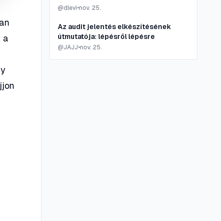
@
dlevi
•
nov. 25.
ban
Az audit jelentés elkészítésének
útmutatója: lépésről lépésre
t a
@
JAJJ
•
nov. 25.
gy
jjon
,
)