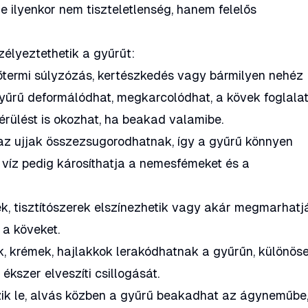
le ilyenkor nem tiszteletlenség, hanem felelős
élyeztethetik a gyűrűt:
termi súlyzózás, kertészkedés vagy bármilyen nehéz
gyűrű deformálódhat, megkarcolódhat, a kövek foglala
érülést is okozhat, ha beakad valamibe.
az ujjak összezsugorodhatnak, így a gyűrű könnyen
 víz pedig károsíthatja a nemesfémeket és a
k, tisztítószerek elszínezhetik vagy akár megmarhatj
k a köveket.
k, krémek, hajlakkok lerakódhatnak a gyűrűn, különös
ékszer elveszíti csillogását.
k le, alvás közben a gyűrű beakadhat az ágyneműbe