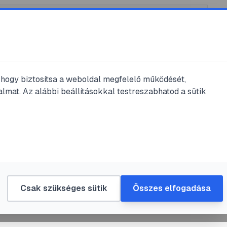
, hogy biztosítsa a weboldal megfelelő működését,
lmat. Az alábbi beállításokkal testreszabhatod a sütik
sás
seljük a jegygyűrűt
agyűrűt: útmutató 
yok
Csak szükséges sütik
Összes elfogadása