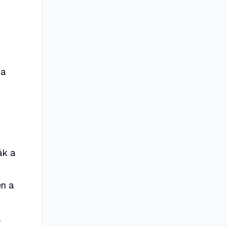
ta
ák a
en a
,