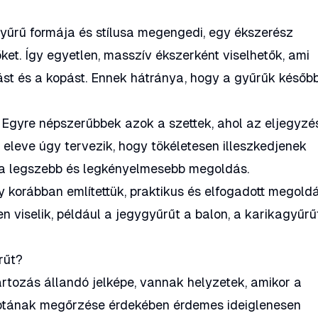
yűrű formája és stílusa megengedi, egy ékszerész
ket. Így egyetlen, masszív ékszerként viselhetők, ami
t és a kopást. Ennek hátránya, hogy a gyűrűk későb
Egyre népszerűbbek azok a szettek, ahol az eljegyzé
 eleve úgy tervezik, hogy tökéletesen illeszkedjenek
 a legszebb és legkényelmesebb megoldás.
 korábban említettük, praktikus és elfogadott megoldá
en viselik, például a jegygyűrűt a balon, a karikagyűrű
rűt?
rtozás állandó jelképe, vannak helyzetek, amikor a
potának megőrzése érdekében érdemes ideiglenesen