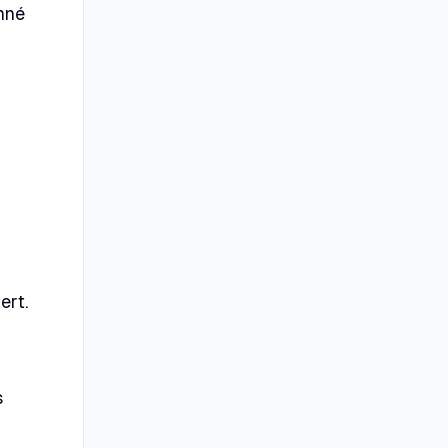
nné
ert.
s