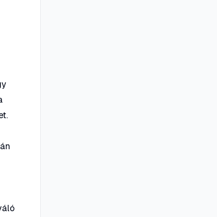
gy
a
t.
lán
váló