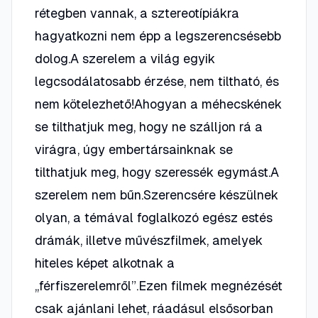
rétegben vannak, a sztereotípiákra
hagyatkozni nem épp a legszerencsésebb
dolog.A szerelem a világ egyik
legcsodálatosabb érzése, nem tiltható, és
nem kötelezhető!Ahogyan a méhecskének
se tilthatjuk meg, hogy ne szálljon rá a
virágra, úgy embertársainknak se
tilthatjuk meg, hogy szeressék egymást.A
szerelem nem bűn.Szerencsére készülnek
olyan, a témával foglalkozó egész estés
drámák, illetve művészfilmek, amelyek
hiteles képet alkotnak a
„férfiszerelemről”.Ezen filmek megnézését
csak ajánlani lehet, ráadásul elsősorban