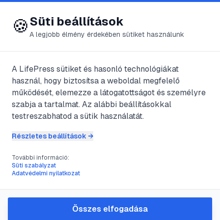
😍 LifePress
Bejelentkezés
Süti beállítások
🍪
A legjobb élmény érdekében sütiket használunk
@
Baguska22
A LifePress sütiket és hasonló technológiákat
2022. június 21.
·
5
perc olvasás
használ, hogy biztosítsa a weboldal megfelelő
működését, elemezze a látogatottságot és személyre
Homoszexuális
szabja a tartalmat. Az alábbi beállításokkal
testreszabhatod a sütik használatát.
férfiak a
Részletes beállítások →
társadalomban
További információ:
Süti szabályzat
Adatvédelmi nyilatkozat
#
elfogadás
#
férfi
#
gay
#
homoszexuális
Összes elfogadása
Napjainkban igen központi témává vált a