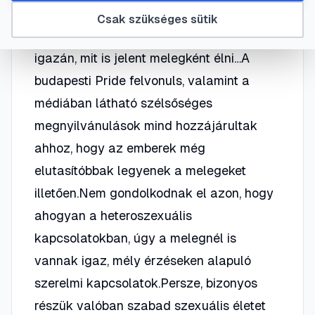
homoszexualitás, mindenkinek van
Csak szükséges sütik
véleménye róla, de csak kevesen értik
igazán, mit is jelent melegként élni…A
budapesti Pride felvonuls, valamint a
médiában látható szélsőséges
megnyilvánulások mind hozzájárultak
ahhoz, hogy az emberek még
elutasítóbbak legyenek a melegeket
illetően.Nem gondolkodnak el azon, hogy
ahogyan a heteroszexuális
kapcsolatokban, úgy a melegnél is
vannak igaz, mély érzéseken alapuló
szerelmi kapcsolatok.Persze, bizonyos
részük valóban szabad szexuális életet