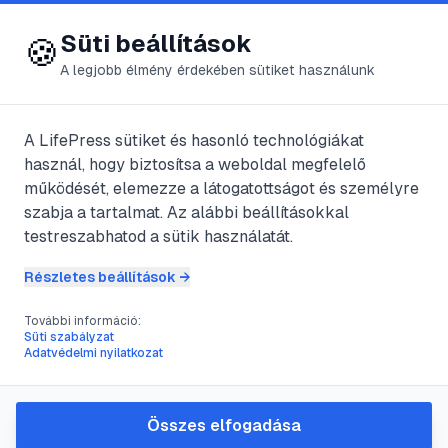
😍 LifePress
Bejelentkezés
Süti beállítások
🍪
A legjobb élmény érdekében sütiket használunk
A LifePress sütiket és hasonló technológiákat
@
lapul
használ, hogy biztosítsa a weboldal megfelelő
2022. június 22.
·
2
perc olvasás
működését, elemezze a látogatottságot és személyre
szabja a tartalmat. Az alábbi beállításokkal
Internetes
testreszabhatod a sütik használatát.
értékesítés fix áras
Részletes beállítások →
módszer
További információ:
Süti szabályzat
Adatvédelmi nyilatkozat
#
ár
#
aukció
#
eladás
#
értékesítés
Összes elfogadása