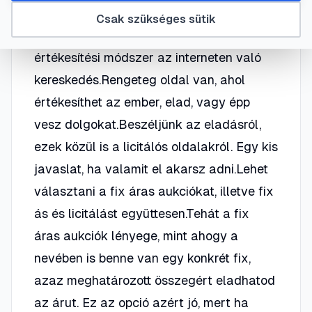
Az interneten egyszerűen már mindenre
Csak szükséges sütik
lehetőségünk van. A legkönnyebb
értékesítési módszer az interneten való
kereskedés.Rengeteg oldal van, ahol
értékesíthet az ember, elad, vagy épp
vesz dolgokat.Beszéljünk az eladásról,
ezek közül is a licitálós oldalakról. Egy kis
javaslat, ha valamit el akarsz adni.Lehet
választani a fix áras aukciókat, illetve fix
ás és licitálást együttesen.Tehát a fix
áras aukciók lényege, mint ahogy a
nevében is benne van egy konkrét fix,
azaz meghatározott összegért eladhatod
az árut. Ez az opció azért jó, mert ha