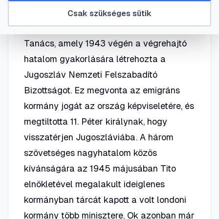
támogatják. 1942 végétől működött a
Csak szükséges sütik
Jugoszláv Népfelszabadító Antifasiszta
Tanács, amely 1943 végén a végrehajtó
hatalom gyakorlására létrehozta a
Jugoszláv Nemzeti Felszabadító
Bizottságot. Ez megvonta az emigráns
kormány jogát az ország képviseletére, és
megtiltotta 11. Péter királynak, hogy
visszatérjen Jugoszláviába. A három
szövetséges nagyhatalom közös
kívánságára az 1945 májusában Tito
elnökletével megalakult ideiglenes
kormányban tárcát kapott a volt londoni
kormány több minisztere. Ok azonban már