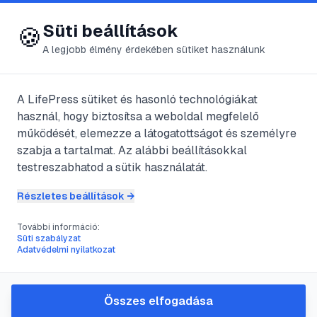
😍 LifePress
Bejelentkezés
Süti beállítások
🍪
A legjobb élmény érdekében sütiket használunk
A LifePress sütiket és hasonló technológiákat
@
jadedcl
használ, hogy biztosítsa a weboldal megfelelő
2025. március 28.
·
2
perc olvasás
működését, elemezze a látogatottságot és személyre
szabja a tartalmat. Az alábbi beállításokkal
Jugoszlávia
testreszabhatod a sütik használatát.
Részletes beállítások →
#
béke
#
fejlődés
#
Gazdaság
#
jugoszlávia
További információ:
Süti szabályzat
Adatvédelmi nyilatkozat
A teheráni csúcstalálkozón Churchill,
Roosevelt és Sztálin megegyeztek abban,
Összes elfogadása
hogy Titót ismerik el és csak őt