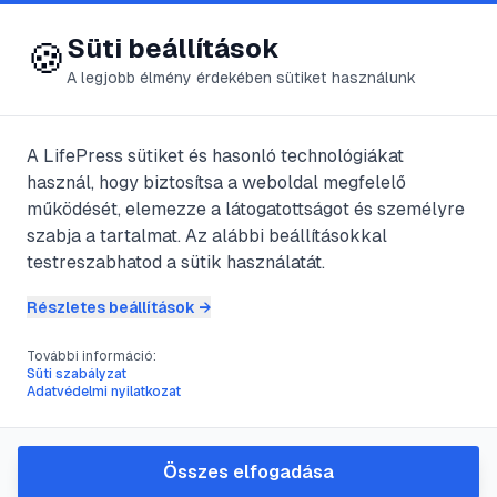
😍 LifePress
Bejelentkezés
Süti beállítások
🍪
A legjobb élmény érdekében sütiket használunk
A LifePress sütiket és hasonló technológiákat
@
ankara
használ, hogy biztosítsa a weboldal megfelelő
2023. május 15.
·
3
perc olvasás
működését, elemezze a látogatottságot és személyre
szabja a tartalmat. Az alábbi beállításokkal
Kacsacsőrű emlős
testreszabhatod a sütik használatát.
Részletes beállítások →
#
kacsacsőrű emlős
#
platypus
#
tojásrakó
További információ:
Süti szabályzat
Adatvédelmi nyilatkozat
A kacsacsőrű emlős ránézésre elég
szokatlan teremtmény, a tojásrakó
Összes elfogadása
emlősök alosztályába