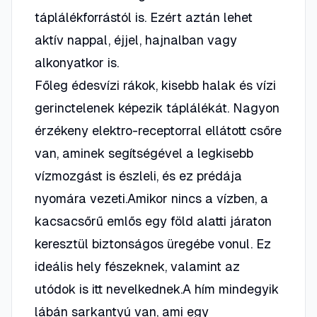
táplálékforrástól is. Ezért aztán lehet
aktív nappal, éjjel, hajnalban vagy
alkonyatkor is.
Főleg édesvízi rákok, kisebb halak és vízi
gerinctelenek képezik táplálékát. Nagyon
érzékeny elektro-receptorral ellátott csőre
van, aminek segítségével a legkisebb
vízmozgást is észleli, és ez prédája
nyomára vezeti.Amikor nincs a vízben, a
kacsacsőrű emlős egy föld alatti járaton
keresztül biztonságos üregébe vonul. Ez
ideális hely fészeknek, valamint az
utódok is itt nevelkednek.A hím mindegyik
lábán sarkantyú van, ami egy