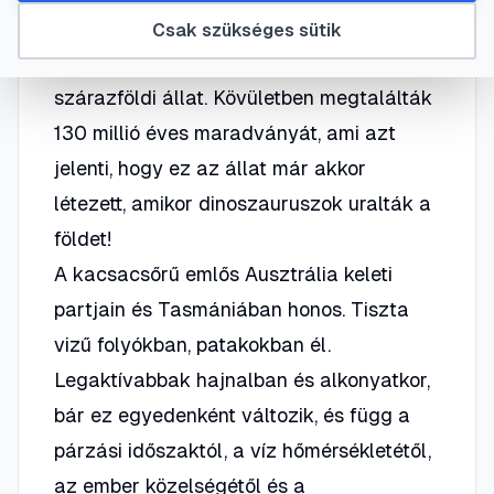
tartozik.Legközelebbi rokona a hangyász,
Csak szükséges sütik
amely a kacsacsőrű emlőssel szemben
szárazföldi állat. Kövületben megtalálták
130 millió éves maradványát, ami azt
jelenti, hogy ez az állat már akkor
létezett, amikor dinoszauruszok uralták a
földet!
A kacsacsőrű emlős Ausztrália keleti
partjain és Tasmániában honos. Tiszta
vizű folyókban, patakokban él.
Legaktívabbak hajnalban és alkonyatkor,
bár ez egyedenként változik, és függ a
párzási időszaktól, a víz hőmérsékletétől,
az ember közelségétől és a