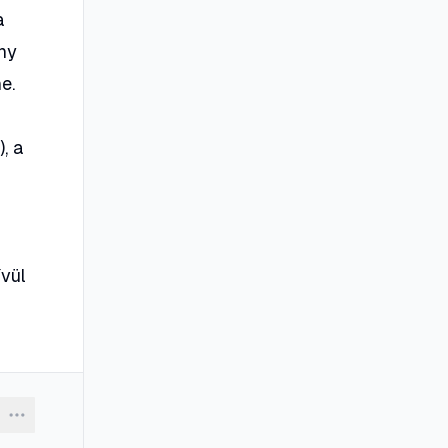
a
ny
e.
, a
ívül