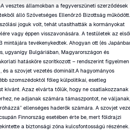
enA vesztes államokban a fegyverszüneti szerződések
ekből álló Szövetséges Ellenőrző Bizottság működött.
szólási joguk volt, tehát utasíthatták a kormányokat
lére vagy éppen visszavonására. A testületek az első
B mintájára tevékenykedtek. Ahogyan ott (és Japánba
ális, ugyanígy Bulgáriában, Magyarországon és
orlati hatásköre szorítkozott – rendszerint figyelmen
ra, és a szovjet vezetés dominált.A hagyományos
bb szomszédoktól főleg külpolitikai, esetleg
 kívánt. Azaz elvárta tőlük, hogy ne csatlakozzanak
erhez, ne adjanak számára támaszpontot, ne váljanak
áróházzá” ellenséges haderők számára. A szovjet vez
csupán Finnország esetében érte be, mert földrajzi
kintette a biztonsági zóna kulcsfontosságú részének.