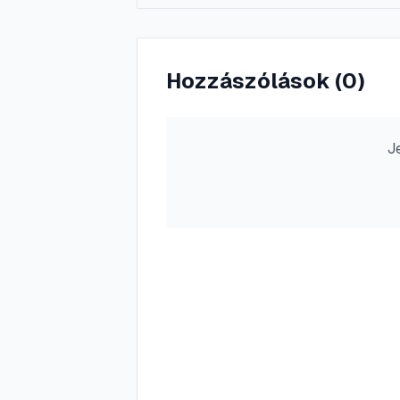
Hozzászólások (
0
)
J