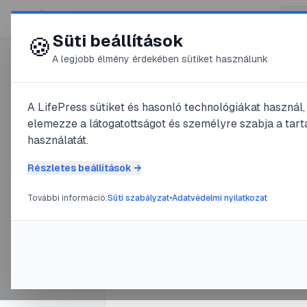
😍 LifePress
Süti beállítások
🍪
A legjobb élmény érdekében sütiket használunk
0
A LifePress sütiket és hasonló technológiákat használ
@
Devil
elemezze a látogatottságot és személyre szabja a tarta
2025. március 27.
·
3
perc olv
használatát.
Kelet-Köz
Részletes beállítások →
Balkán a 
További információ:
Süti szabályzat
•
Adatvédelmi nyilatkozat
#
Balkán
#
béke
#
fejlődés
#
Ga