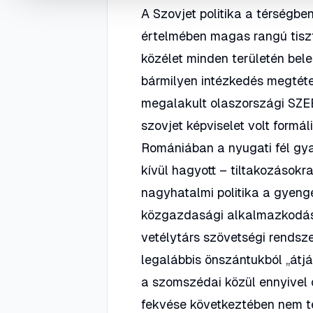
A Szovjet politika a térségb
értelmében magas rangú tiszt
közélet minden területén bele
bármilyen intézkedés megtéte
megalakult olaszországi SZE
szovjet képviselet volt form
Romániában a nyugati fél gyak
kívül hagyott – tiltakozások
nagyhatalmi politika a gyengé
közgazdasági alkalmazkodást
vetélytárs szövetségi rendsz
legalábbis önszántukból „átj
a szomszédai közül ennyivel 
fekvése következtében nem te