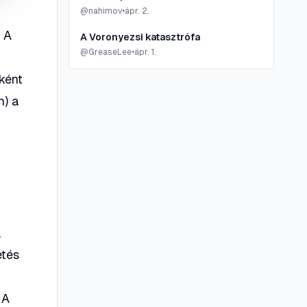
@
nahimov
•
ápr. 2.
 A
A Voronyezsi katasztrófa
@
GreaseLee
•
ápr. 1.
ként
n) a
,
etés
 A