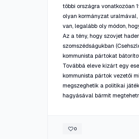
többi országra vonatkozóan 1
olyan kormányzat uralmával,
van, legalább oly módon, hogy
Az a tény, hogy szovjet hade
szomszédságukban (Csehszlov
kommunista pártokat bátorítot
Továbbá eleve kizárt egy eset
kommunista pártok vezetői m
megszeghetik a politikai játé
hagyásával bármit megtehet
0