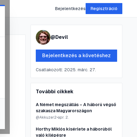
Bejelentkezés
Regisztráció
@
Devil
Bejelentkezés a követéshez
Csatlakozott:
2025. márc. 27.
További cikkek
A Német megszállás – A háború végső
szakasza Magyarországon
@
Akkuzer2
•
ápr. 2.
Horthy Miklós kísérlete a háborúból
való kilépésre