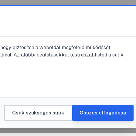
, hogy biztosítsa a weboldal megfelelő működését,
lmat. Az alábbi beállításokkal testreszabhatod a sütik
asás
ép-Európa és a
háború után
zdaság
Csak szükséges sütik
Összes elfogadása