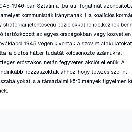
945-1946-ban Sztálin a „baráti” fogalmát azonosított
 amelyet kommunisták irányítanak. Ha koalíciós kormá
 stratégiai jelentőségű pozíciókkal rendelkeznek benn
rő tartózkodott az egyes országokban vagy közvetlen
ákiából 1945 végén kivonták a szovjet alakulatokat)
ta, a biztos háttér tudatát kölcsönözte számukra.
leges erőszakos, netán fegyveres akciót ellenük. A
indinkább hozzászoktak ahhoz, hogy tetszés szerint
kszabályokat, s a társadalmi körülmények figyelmen k
nek.